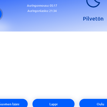
Auringonnousu:
05:17
Auringonlasku:
21:34
Pilvetön
-Suomen lääni
Lappi
Oulu