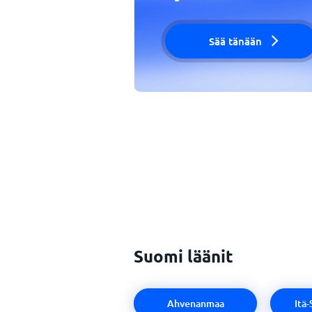
Sää tänään
Suomi läänit
Ahvenanmaa
Itä