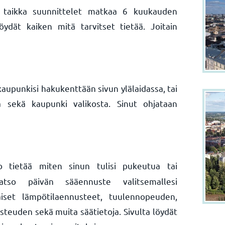
n taikka suunnittelet matkaa 6 kuukauden
ydät kaiken mitä tarvitset tietää. Joitain
kaupunkisi hakukenttään sivun ylälaidassa, tai
 sekä kaupunki valikosta. Sinut ohjataan
 tietää miten sinun tulisi pukeutua tai
Katso päivän sääennuste valitsemallesi
aiset lämpötilaennusteet, tuulennopeuden,
teuden sekä muita säätietoja. Sivulta löydät