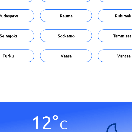
Pudasjärvi
Rauma
Riihimäk
Seinäjoki
Sotkamo
Tammisaa
Turku
Vaasa
Vantaa
12
°
C