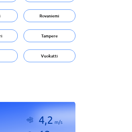
i
Rovaniemi
ri
Tampere
Vuokatti
4,2
m/s