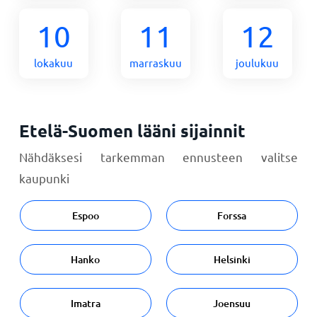
10
11
12
lokakuu
marraskuu
joulukuu
Etelä-Suomen lääni sijainnit
Nähdäksesi tarkemman ennusteen valitse
kaupunki
Espoo
Forssa
Hanko
Helsinki
Imatra
Joensuu