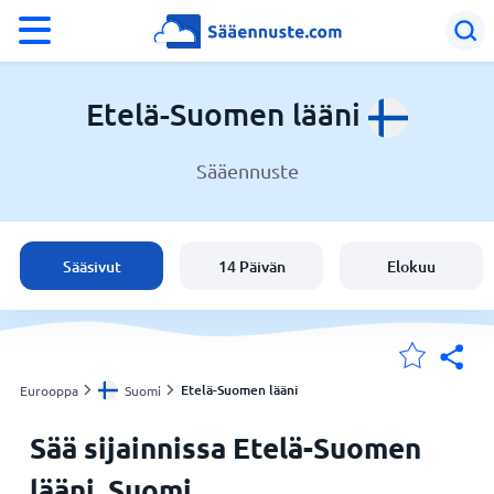
°F
°C
Etelä-Suomen lääni
Sääennuste
Sää Etelä-Suomen lääni
Suomi
Sääsivut
14 Päivän
Elokuu
Sijaintini
Koti
Etelä-Suomen lääni
Eurooppa
Suomi
Sää sijainnissa Etelä-Suomen
lääni, Suomi