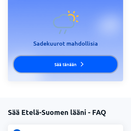
Sadekuurot mahdollisia
Sää tänään
Sää Etelä-Suomen lääni - FAQ