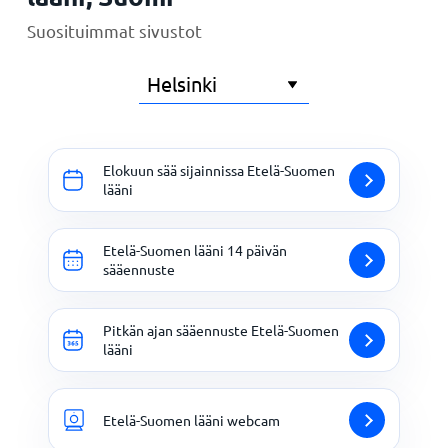
Suosituimmat sivustot
Elokuun sää sijainnissa Etelä-Suomen
lääni
Etelä-Suomen lääni 14 päivän
sääennuste
Pitkän ajan sääennuste Etelä-Suomen
lääni
Etelä-Suomen lääni webcam