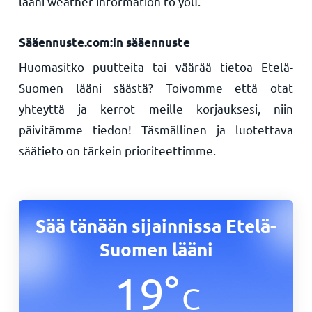
lääni weather information to you.
Sääennuste.com:in sääennuste
Huomasitko puutteita tai väärää tietoa Etelä-
Suomen lääni säästä? Toivomme että otat
yhteyttä ja kerrot meille korjauksesi, niin
päivitämme tiedon! Täsmällinen ja luotettava
säätieto on tärkein prioriteettimme.
Sää tänään sijainnissa Etelä-
Suomen lääni
19
°
C