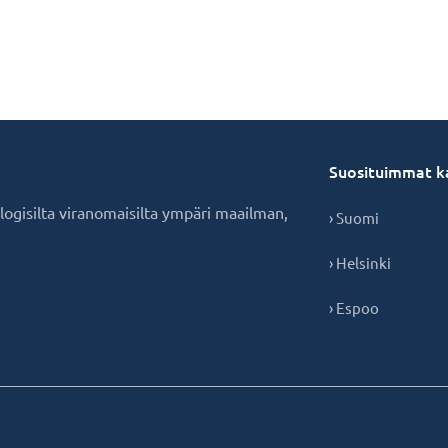
Suosituimmat k
ologisilta viranomaisilta ympäri maailman,
› Suomi
› Helsinki
› Espoo