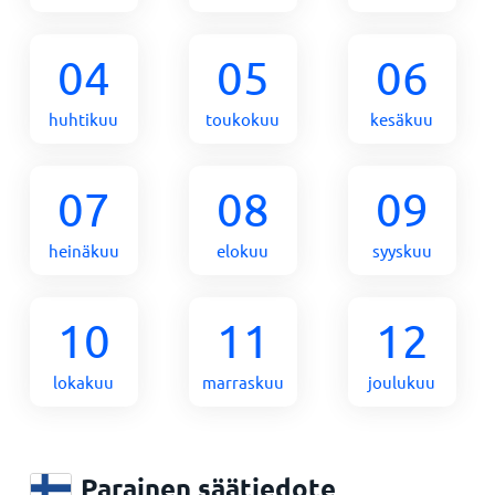
04
05
06
huhtikuu
toukokuu
kesäkuu
07
08
09
heinäkuu
elokuu
syyskuu
10
11
12
lokakuu
marraskuu
joulukuu
Parainen säätiedote