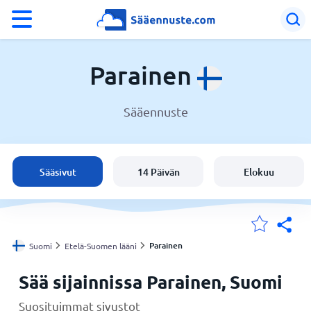
°F
°C
Parainen
Sääennuste
Sää Parainen
Suomi
Sääsivut
14 Päivän
Elokuu
Sijaintini
Koti
Parainen
Suomi
Etelä-Suomen lääni
Sää sijainnissa Parainen, Suomi
Suosituimmat sivustot