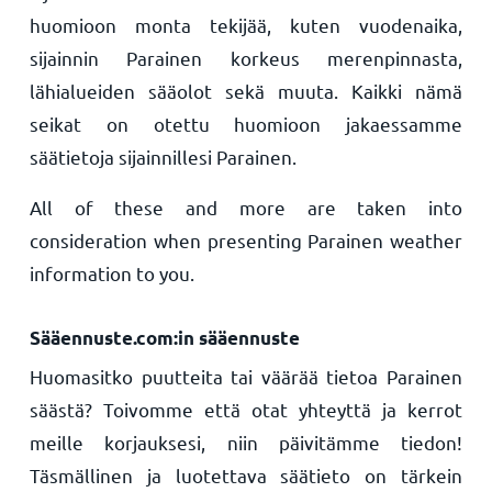
huomioon monta tekijää, kuten vuodenaika,
sijainnin Parainen korkeus merenpinnasta,
lähialueiden sääolot sekä muuta. Kaikki nämä
seikat on otettu huomioon jakaessamme
säätietoja sijainnillesi Parainen.
All of these and more are taken into
consideration when presenting Parainen weather
information to you.
Sääennuste.com:in sääennuste
Huomasitko puutteita tai väärää tietoa Parainen
säästä? Toivomme että otat yhteyttä ja kerrot
meille korjauksesi, niin päivitämme tiedon!
Täsmällinen ja luotettava säätieto on tärkein