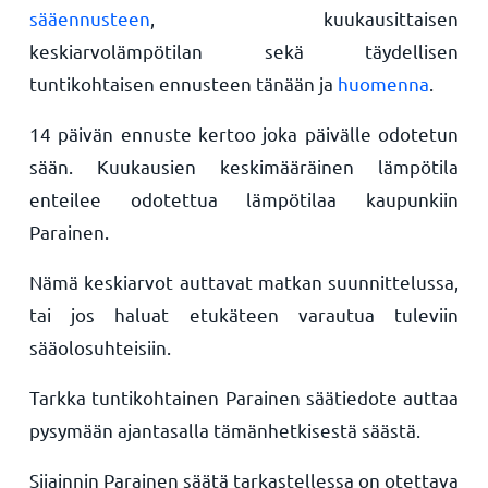
sääennusteen
, kuukausittaisen
keskiarvolämpötilan sekä täydellisen
tuntikohtaisen ennusteen tänään ja
huomenna
.
14 päivän ennuste kertoo joka päivälle odotetun
sään. Kuukausien keskimääräinen lämpötila
enteilee odotettua lämpötilaa kaupunkiin
Parainen.
Nämä keskiarvot auttavat matkan suunnittelussa,
tai jos haluat etukäteen varautua tuleviin
sääolosuhteisiin.
Tarkka tuntikohtainen Parainen säätiedote auttaa
pysymään ajantasalla tämänhetkisestä säästä.
Sijainnin Parainen säätä tarkastellessa on otettava