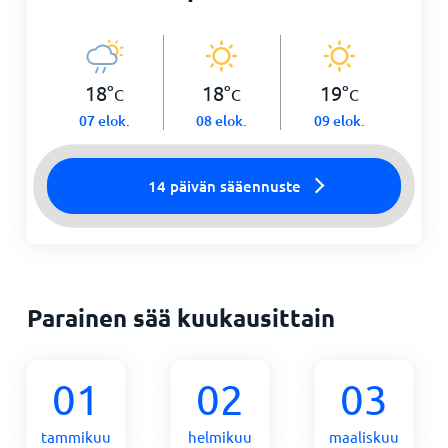
18
°
18
°
19
°
C
C
C
07 elok.
08 elok.
09 elok.
14 päivän sääennuste
Parainen sää kuukausittain
01
02
03
tammikuu
helmikuu
maaliskuu