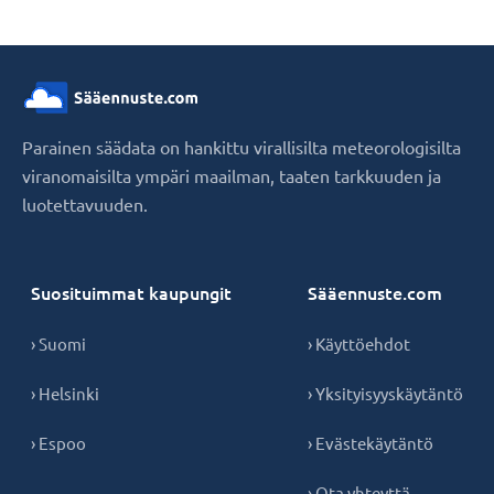
Parainen säädata on hankittu virallisilta meteorologisilta
viranomaisilta ympäri maailman, taaten tarkkuuden ja
luotettavuuden.
Suosituimmat kaupungit
Sääennuste.com
› Suomi
› Käyttöehdot
› Helsinki
› Yksityisyyskäytäntö
› Espoo
› Evästekäytäntö
› Ota yhteyttä