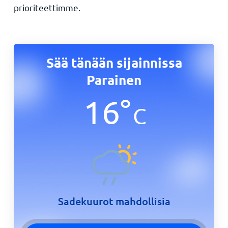
prioriteettimme.
Sää tänään sijainnissa
Parainen
16
°
C
Sadekuurot mahdollisia