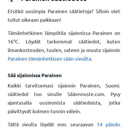
Etsitkö uusimpia Parainen säätietoja? Silloin olet
tullut oikeaan paikkaan!
Tämänhetkinen lämpötila sijainnissa Parainen on
16
°
C
. Löydät tarkemmat säätiedot, kuten
ilmankosteuden, tuulen, sateen ja muuta sijainnin
Parainen tämänhetkisen sään-sivuilta
.
Sää sijainnissa Parainen
Kaikki tarvitsemasi sijainnin Parainen, Suomi.
säätiedot tuo sinulle Sääennuste.com. Pysy
ajantasalla uusimmista säätiedoista, jotka
päivittyvät kolmen tunnin välein.
Tältä sivulta löydät mm. seuraavan
14 päivän