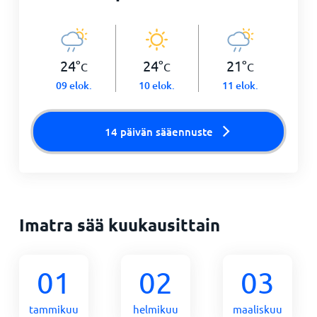
24
°
24
°
21
°
C
C
C
09 elok.
10 elok.
11 elok.
14 päivän sääennuste
Imatra sää kuukausittain
01
02
03
tammikuu
helmikuu
maaliskuu