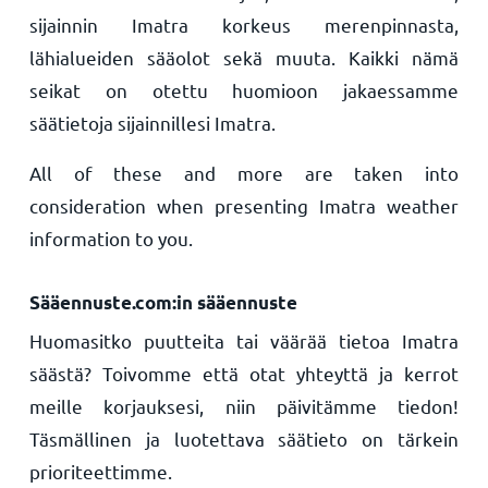
sijainnin Imatra korkeus merenpinnasta,
lähialueiden sääolot sekä muuta. Kaikki nämä
seikat on otettu huomioon jakaessamme
säätietoja sijainnillesi Imatra.
All of these and more are taken into
consideration when presenting Imatra weather
information to you.
Sääennuste.com:in sääennuste
Huomasitko puutteita tai väärää tietoa Imatra
säästä? Toivomme että otat yhteyttä ja kerrot
meille korjauksesi, niin päivitämme tiedon!
Täsmällinen ja luotettava säätieto on tärkein
prioriteettimme.