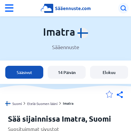
°F
°C
Imatra
Sääennuste
Sää Imatra
Suomi
Sääsivut
14 Päivän
Elokuu
Sijaintini
Koti
Imatra
Suomi
Etelä-Suomen lääni
Sää sijainnissa Imatra, Suomi
Suosituimmat sivustot