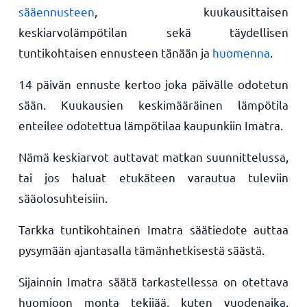
sääennusteen
, kuukausittaisen
keskiarvolämpötilan sekä täydellisen
tuntikohtaisen ennusteen tänään ja
huomenna
.
14 päivän ennuste kertoo joka päivälle odotetun
sään. Kuukausien keskimääräinen lämpötila
enteilee odotettua lämpötilaa kaupunkiin Imatra.
Nämä keskiarvot auttavat matkan suunnittelussa,
tai jos haluat etukäteen varautua tuleviin
sääolosuhteisiin.
Tarkka tuntikohtainen Imatra säätiedote auttaa
pysymään ajantasalla tämänhetkisestä säästä.
Sijainnin Imatra säätä tarkastellessa on otettava
huomioon monta tekijää, kuten vuodenaika,