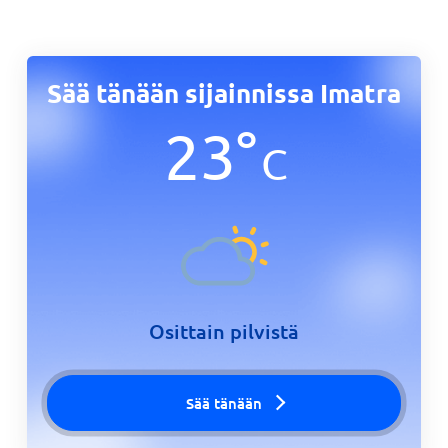
Sää tänään sijainnissa Imatra
23
°
C
Osittain pilvistä
Sää tänään