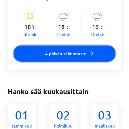
18
°
18
°
16
°
C
C
C
10 elok.
11 elok.
12 elok.
14 päivän sääennuste
Hanko sää kuukausittain
01
02
03
tammikuu
helmikuu
maaliskuu