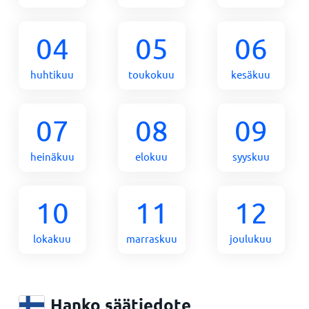
04
05
06
huhtikuu
toukokuu
kesäkuu
07
08
09
heinäkuu
elokuu
syyskuu
10
11
12
lokakuu
marraskuu
joulukuu
Hanko säätiedote