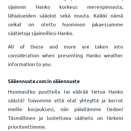
sijainnin Hanko korkeus merenpinnasta,
lähialueiden sääolot sekä muuta. Kaikki nämä
seikat on otettu huomioon jakaessamme
säätietoja sijainnillesi Hanko.
All of these and more are taken into
consideration when presenting Hanko weather
information to you.
Sääennuste.com:in sääennuste
Huomasitko puutteita tai väärää tietoa Hanko
säästä? Toivomme että otat yhteyttä ja kerrot
meille korjauksesi, niin päivitämme tiedon!
Täsmällinen ja luotettava säätieto on tärkein
prioriteettimme.