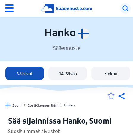
°F
°C
Hanko
Sääennuste
Sää Hanko
Suomi
Sääsivut
14 Päivän
Elokuu
Sijaintini
Koti
Hanko
Suomi
Etelä-Suomen lääni
Sää sijainnissa Hanko, Suomi
Suosituimmat sivustot