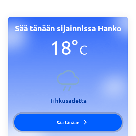
Sää tänään sijainnissa Hanko
18
°
C
Tihkusadetta
Sää tänään