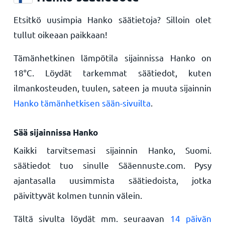
Etsitkö uusimpia Hanko säätietoja? Silloin olet
tullut oikeaan paikkaan!
Tämänhetkinen lämpötila sijainnissa Hanko on
18
°
C
. Löydät tarkemmat säätiedot, kuten
ilmankosteuden, tuulen, sateen ja muuta sijainnin
Hanko tämänhetkisen sään-sivuilta
.
Sää sijainnissa Hanko
Kaikki tarvitsemasi sijainnin Hanko, Suomi.
säätiedot tuo sinulle Sääennuste.com. Pysy
ajantasalla uusimmista säätiedoista, jotka
päivittyvät kolmen tunnin välein.
Tältä sivulta löydät mm. seuraavan
14 päivän