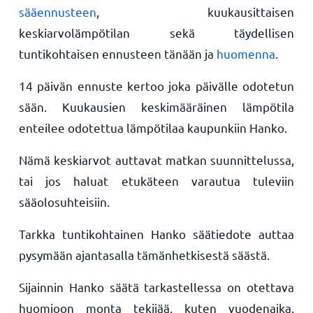
sääennusteen
, kuukausittaisen
keskiarvolämpötilan sekä täydellisen
tuntikohtaisen ennusteen tänään ja
huomenna
.
14 päivän ennuste kertoo joka päivälle odotetun
sään. Kuukausien keskimääräinen lämpötila
enteilee odotettua lämpötilaa kaupunkiin Hanko.
Nämä keskiarvot auttavat matkan suunnittelussa,
tai jos haluat etukäteen varautua tuleviin
sääolosuhteisiin.
Tarkka tuntikohtainen Hanko säätiedote auttaa
pysymään ajantasalla tämänhetkisestä säästä.
Sijainnin Hanko säätä tarkastellessa on otettava
huomioon monta tekijää, kuten vuodenaika,