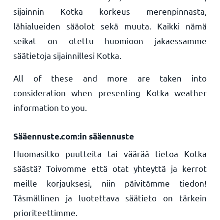
sijainnin Kotka korkeus merenpinnasta,
lähialueiden sääolot sekä muuta. Kaikki nämä
seikat on otettu huomioon jakaessamme
säätietoja sijainnillesi Kotka.
All of these and more are taken into
consideration when presenting Kotka weather
information to you.
Sääennuste.com:in sääennuste
Huomasitko puutteita tai väärää tietoa Kotka
säästä? Toivomme että otat yhteyttä ja kerrot
meille korjauksesi, niin päivitämme tiedon!
Täsmällinen ja luotettava säätieto on tärkein
prioriteettimme.