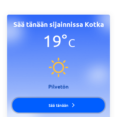
Sää tänään sijainnissa Kotka
19
°
C
Pilvetön
Sää tänään