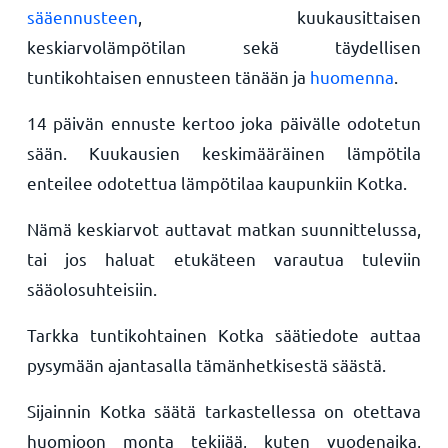
sääennusteen
, kuukausittaisen
keskiarvolämpötilan sekä täydellisen
tuntikohtaisen ennusteen tänään ja
huomenna
.
14 päivän ennuste kertoo joka päivälle odotetun
sään. Kuukausien keskimääräinen lämpötila
enteilee odotettua lämpötilaa kaupunkiin Kotka.
Nämä keskiarvot auttavat matkan suunnittelussa,
tai jos haluat etukäteen varautua tuleviin
sääolosuhteisiin.
Tarkka tuntikohtainen Kotka säätiedote auttaa
pysymään ajantasalla tämänhetkisestä säästä.
Sijainnin Kotka säätä tarkastellessa on otettava
huomioon monta tekijää, kuten vuodenaika,