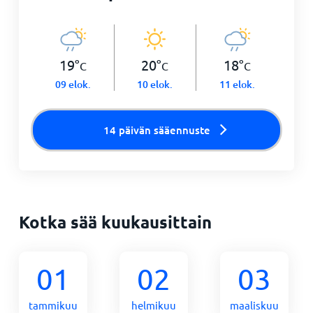
19
°
20
°
18
°
C
C
C
09 elok.
10 elok.
11 elok.
14 päivän sääennuste
Kotka sää kuukausittain
01
02
03
tammikuu
helmikuu
maaliskuu