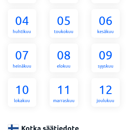
04
05
06
huhtikuu
toukokuu
kesäkuu
07
08
09
heinäkuu
elokuu
syyskuu
10
11
12
lokakuu
marraskuu
joulukuu
Kotka säätiedote