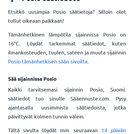
Etsitkö uusimpia Posio säätietoja? Silloin olet
tullut oikeaan paikkaan!
Tämänhetkinen lämpötila sijainnissa Posio on
16
°
C
. Löydät tarkemmat säätiedot, kuten
ilmankosteuden, tuulen, sateen ja muuta sijainnin
Posio tämänhetkisen sään-sivuilta
.
Sää sijainnissa Posio
Kaikki tarvitsemasi sijainnin Posio, Suomi.
säätiedot tuo sinulle Sääennuste.com. Pysy
ajantasalla uusimmista säätiedoista, jotka
päivittyvät kolmen tunnin välein.
Tältä sivulta löydät mm. seuraavan
14 päivän