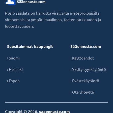
Posio säädata on hankittu virallisilta meteorologisilta
viranomaisilta ympäri maailman, taaten tarkkuuden ja
luotettavuuden.
Suosituimmat kaupungit
Sääennuste.com
› Suomi
› Käyttöehdot
› Helsinki
› Yksityisyyskäytäntö
› Espoo
› Evästekäytäntö
› Ota yhteyttä
Copyright © 2026,
saaennuste.com