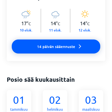
17
°
14
°
14
°
C
C
C
10 elok.
11 elok.
12 elok.
14 päivän sääennuste
Posio sää kuukausittain
01
02
03
tammikuu
helmikuu
maaliskuu