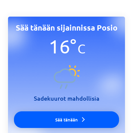
Sää tänään sijainnissa Posio
16
°
C
Sadekuurot mahdollisia
Sää tänään