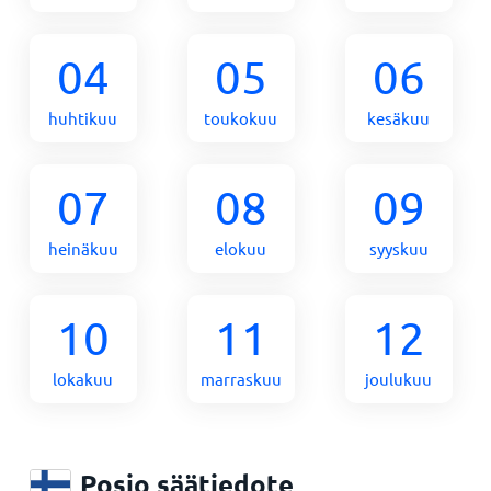
04
05
06
huhtikuu
toukokuu
kesäkuu
07
08
09
heinäkuu
elokuu
syyskuu
10
11
12
lokakuu
marraskuu
joulukuu
Posio säätiedote