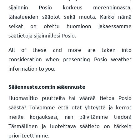
sijainnin Posio korkeus merenpinnasta,
lähialueiden sääolot sekä muuta. Kaikki nämä
seikat on otettu huomioon jakaessamme
säätietoja sijainnillesi Posio.
All of these and more are taken into
consideration when presenting Posio weather
information to you.
Sääennuste.com:in sääennuste
Huomasitko puutteita tai väärää tietoa Posio
säästä? Toivomme että otat yhteyttä ja kerrot
meille korjauksesi, niin päivitämme tiedon!
Täsmällinen ja luotettava säätieto on tärkein
prioriteettimme.