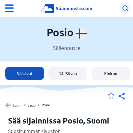
°F
°C
Posio
Sääennuste
Sää Posio
Suomi
Sääsivut
14 Päivän
Elokuu
Sijaintini
Koti
Posio
Suomi
Lappi
Sää sijainnissa Posio, Suomi
Suosituimmat sivustot