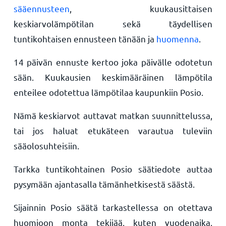
sääennusteen
, kuukausittaisen
keskiarvolämpötilan sekä täydellisen
tuntikohtaisen ennusteen tänään ja
huomenna
.
14 päivän ennuste kertoo joka päivälle odotetun
sään. Kuukausien keskimääräinen lämpötila
enteilee odotettua lämpötilaa kaupunkiin Posio.
Nämä keskiarvot auttavat matkan suunnittelussa,
tai jos haluat etukäteen varautua tuleviin
sääolosuhteisiin.
Tarkka tuntikohtainen Posio säätiedote auttaa
pysymään ajantasalla tämänhetkisestä säästä.
Sijainnin Posio säätä tarkastellessa on otettava
huomioon monta tekijää, kuten vuodenaika,