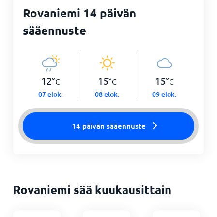
Rovaniemi 14 päivän
sääennuste
12
°
15
°
15
°
C
C
C
07 elok.
08 elok.
09 elok.
14 päivän sääennuste
Rovaniemi sää kuukausittain