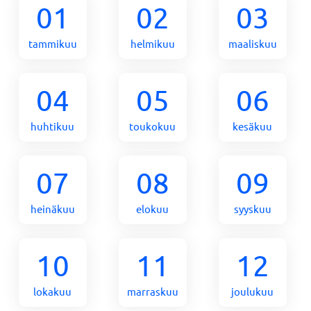
01
02
03
tammikuu
helmikuu
maaliskuu
04
05
06
huhtikuu
toukokuu
kesäkuu
07
08
09
heinäkuu
elokuu
syyskuu
10
11
12
lokakuu
marraskuu
joulukuu