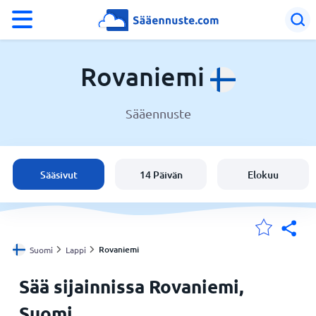
°F
°C
Rovaniemi
Sääennuste
Sää Rovaniemi
Suomi
Sääsivut
14 Päivän
Elokuu
Sijaintini
Koti
Rovaniemi
Suomi
Lappi
Sää sijainnissa Rovaniemi,
Suomi