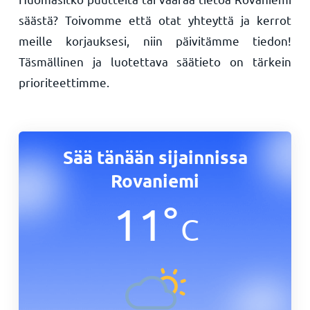
säästä? Toivomme että otat yhteyttä ja kerrot
meille korjauksesi, niin päivitämme tiedon!
Täsmällinen ja luotettava säätieto on tärkein
prioriteettimme.
Sää tänään sijainnissa
Rovaniemi
11
°
C