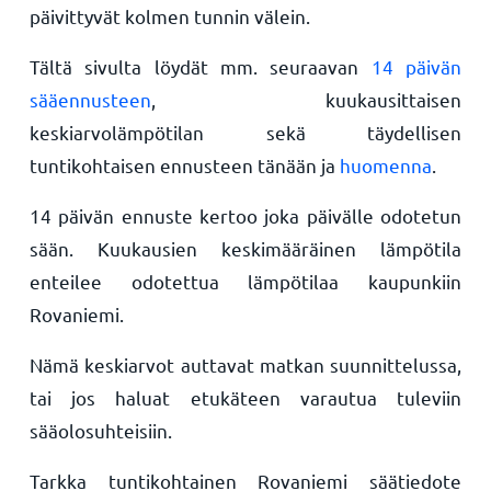
päivittyvät kolmen tunnin välein.
Tältä sivulta löydät mm. seuraavan
14 päivän
sääennusteen
, kuukausittaisen
keskiarvolämpötilan sekä täydellisen
tuntikohtaisen ennusteen tänään ja
huomenna
.
14 päivän ennuste kertoo joka päivälle odotetun
sään. Kuukausien keskimääräinen lämpötila
enteilee odotettua lämpötilaa kaupunkiin
Rovaniemi.
Nämä keskiarvot auttavat matkan suunnittelussa,
tai jos haluat etukäteen varautua tuleviin
sääolosuhteisiin.
Tarkka tuntikohtainen Rovaniemi säätiedote