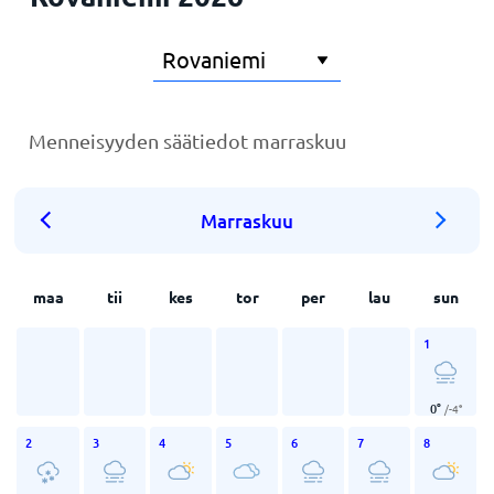
Menneisyyden säätiedot marraskuu
Marraskuu
maa
tii
kes
tor
per
lau
sun
1
0
°
/
-4
°
2
3
4
5
6
7
8