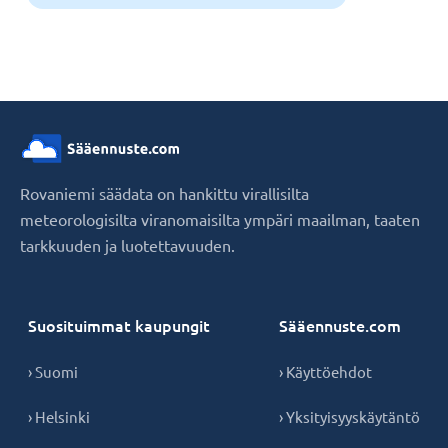
Rovaniemi säädata on hankittu virallisilta
meteorologisilta viranomaisilta ympäri maailman, taaten
tarkkuuden ja luotettavuuden.
Suosituimmat kaupungit
Sääennuste.com
› Suomi
› Käyttöehdot
› Helsinki
› Yksityisyyskäytäntö