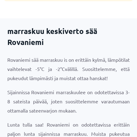
marraskuu keskiverto sää
Rovaniemi
Rovaniemi sää marraskuu is on erittäin kylmä, lämpötilat
vaihtelevat
-5
°
C
ja
-2
°
C
välillä. Suosittelemme, että
pukeudut lämpimästi ja muistat ottaa hanskat!
Sijainnissa Rovaniemi marraskuulee on odotettavissa 3-
8 sateista päivää, joten suosittelemme varautumaan
ottamalla sateenvarjon mukaan.
Lunta tulla saa! Rovaniemi on odotettavissa erittäin
paljon lunta sijainnissa marraskuu. Muista pukeutua