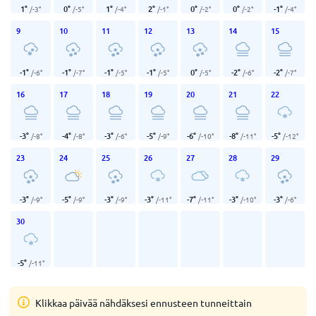
1
°
0
°
1
°
2
°
0
°
0
°
-1
°
/
-3
°
/
-5
°
/
-4
°
/
-1
°
/
-2
°
/
-2
°
/
-4
°
9
10
11
12
13
14
15
-1
°
-1
°
-1
°
-1
°
0
°
-2
°
-2
°
/
-6
°
/
-7
°
/
-5
°
/
-5
°
/
-5
°
/
-6
°
/
-7
°
16
17
18
19
20
21
22
-3
°
-4
°
-3
°
-5
°
-6
°
-8
°
-5
°
/
-8
°
/
-8
°
/
-6
°
/
-9
°
/
-10
°
/
-11
°
/
-12
°
23
24
25
26
27
28
29
-3
°
-5
°
-3
°
-3
°
-7
°
-3
°
-3
°
/
-9
°
/
-9
°
/
-9
°
/
-11
°
/
-11
°
/
-10
°
/
-6
°
30
-5
°
/
-11
°
Klikkaa päivää nähdäksesi ennusteen tunneittain