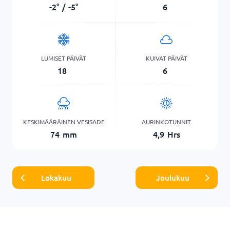
-2
°
/
-5
°
6
LUMISET PÄIVÄT
KUIVAT PÄIVÄT
18
6
KESKIMÄÄRÄINEN VESISADE
AURINKOTUNNIT
74
mm
4,9
Hrs
Lokakuu
Joulukuu