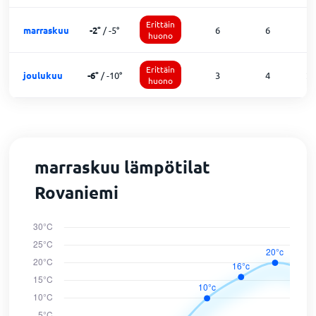
Erittäin
marraskuu
-2
°
/
-5
°
6
6
1
huono
Erittäin
joulukuu
-6
°
/
-10
°
3
4
2
huono
marraskuu lämpötilat
Rovaniemi