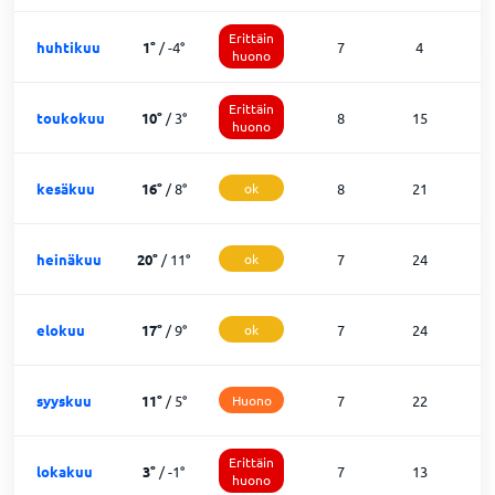
Erittäin
huhtikuu
1
°
/
-4
°
7
4
2
huono
Erittäin
toukokuu
10
°
/
3
°
8
15
8
huono
kesäkuu
16
°
/
8
°
ok
8
21
1
heinäkuu
20
°
/
11
°
ok
7
24
0
elokuu
17
°
/
9
°
ok
7
24
0
syyskuu
11
°
/
5
°
Huono
7
22
1
Erittäin
lokakuu
3
°
/
-1
°
7
13
1
huono