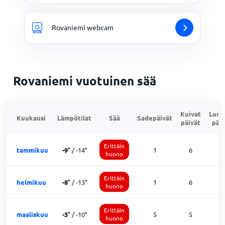
Rovaniemi webcam
Rovaniemi vuotuinen sää
Kuivat
Lumi
Kuukausi
Lämpötilat
Sää
Sadepäivät
päivät
päiv
Erittäin
tammikuu
-9
°
/
-14
°
1
6
2
huono
Erittäin
helmikuu
-8
°
/
-13
°
1
6
2
huono
Erittäin
maaliskuu
-3
°
/
-10
°
5
5
2
huono