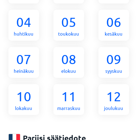
04
05
06
huhtikuu
toukokuu
kesäkuu
07
08
09
heinäkuu
elokuu
syyskuu
10
11
12
lokakuu
marraskuu
joulukuu
Pariisi säätiedote