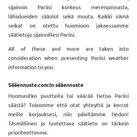
sijainnin Pariisi korkeus merenpinnasta,
lähialueiden sääolot sekä muuta. Kaikki nämä
seikat on otettu huomioon jakaessamme
säätietoja sijainnillesi Pariisi.
All of these and more are taken into
consideration when presenting Pariisi weather
information to you.
Sääennuste.com:in sääennuste
Huomasitko puutteita tai väärää tietoa Pariisi
säästä? Toivomme että otat yhteyttä ja kerrot
meille korjauksesi, niin päivitämme tiedon!
Täsmällinen ja luotettava säätieto on tärkein
prioriteettimme.