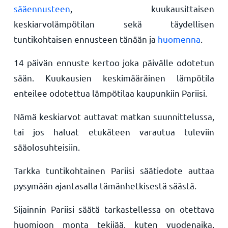
sääennusteen
, kuukausittaisen
keskiarvolämpötilan sekä täydellisen
tuntikohtaisen ennusteen tänään ja
huomenna
.
14 päivän ennuste kertoo joka päivälle odotetun
sään. Kuukausien keskimääräinen lämpötila
enteilee odotettua lämpötilaa kaupunkiin Pariisi.
Nämä keskiarvot auttavat matkan suunnittelussa,
tai jos haluat etukäteen varautua tuleviin
sääolosuhteisiin.
Tarkka tuntikohtainen Pariisi säätiedote auttaa
pysymään ajantasalla tämänhetkisestä säästä.
Sijainnin Pariisi säätä tarkastellessa on otettava
huomioon monta tekijää, kuten vuodenaika,