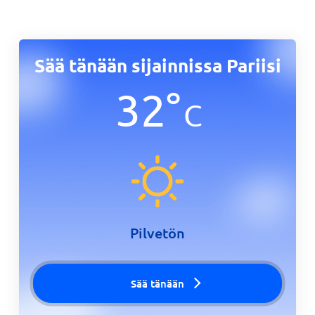
Sää tänään sijainnissa Pariisi
32
°
C
Pilvetön
Sää tänään