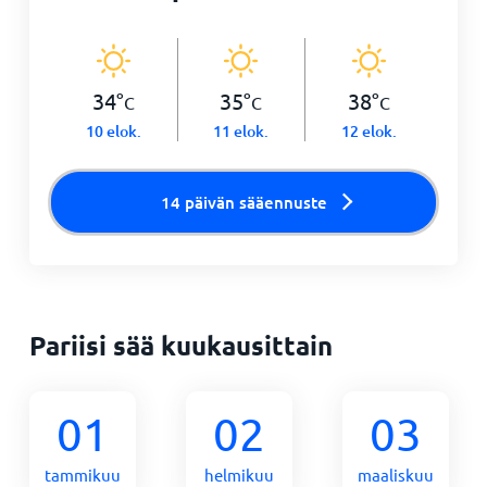
34
°
35
°
38
°
C
C
C
10 elok.
11 elok.
12 elok.
14 päivän sääennuste
Pariisi sää kuukausittain
01
02
03
tammikuu
helmikuu
maaliskuu