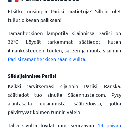
Etsitkö uusimpia Pariisi säätietoja? Silloin olet
tullut oikeaan paikkaan!
Tämänhetkinen lämpötila sijainnissa Pariisi on
32
°
C
. Löydät tarkemmat säätiedot, kuten
ilmankosteuden, tuulen, sateen ja muuta sijainnin
Pariisi tämänhetkisen sään-sivuilta
.
Sää sijainnissa Pariisi
Kaikki tarvitsemasi sijainnin Pariisi, Ranska.
säätiedot tuo sinulle Sääennuste.com. Pysy
ajantasalla uusimmista säätiedoista, jotka
päivittyvät kolmen tunnin välein.
Tältä sivulta löydät mm. seuraavan
14 päivän