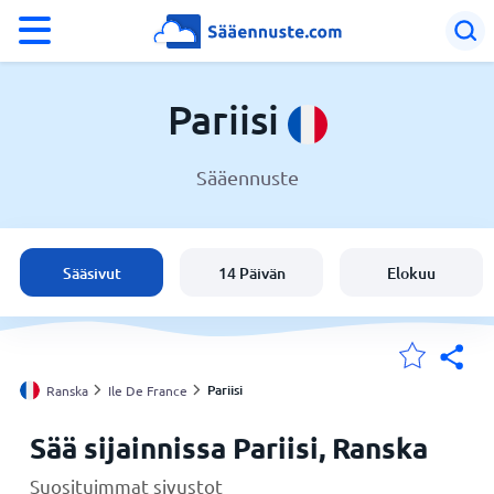
°F
°C
Pariisi
Sääennuste
Sää Pariisi
Ranska
Sääsivut
14 Päivän
Elokuu
Suomi
Sijaintini
Pariisi
Ranska
Ile De France
Sää sijainnissa Pariisi, Ranska
Koti
Suosituimmat sivustot