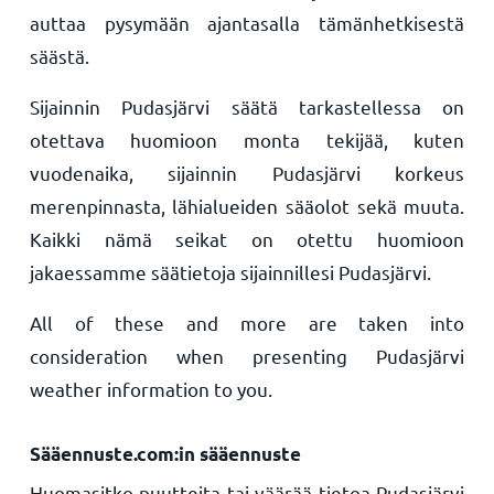
auttaa pysymään ajantasalla tämänhetkisestä
säästä.
Sijainnin Pudasjärvi säätä tarkastellessa on
otettava huomioon monta tekijää, kuten
vuodenaika, sijainnin Pudasjärvi korkeus
merenpinnasta, lähialueiden sääolot sekä muuta.
Kaikki nämä seikat on otettu huomioon
jakaessamme säätietoja sijainnillesi Pudasjärvi.
All of these and more are taken into
consideration when presenting Pudasjärvi
weather information to you.
Sääennuste.com:in sääennuste
Huomasitko puutteita tai väärää tietoa Pudasjärvi