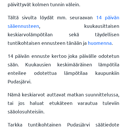
päivittyvät kolmen tunnin välein.
Tältä sivulta löydät mm. seuraavan
14 päivän
sääennusteen
, kuukausittaisen
keskiarvolämpötilan sekä täydellisen
tuntikohtaisen ennusteen tänään ja
huomenna
.
14 päivän ennuste kertoo joka päivälle odotetun
sään. Kuukausien keskimääräinen lämpötila
enteilee odotettua lämpötilaa kaupunkiin
Pudasjärvi.
Nämä keskiarvot auttavat matkan suunnittelussa,
tai jos haluat etukäteen varautua tuleviin
sääolosuhteisiin.
Tarkka tuntikohtainen Pudasjärvi säätiedote