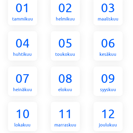
01
02
03
tammikuu
helmikuu
maaliskuu
04
05
06
huhtikuu
toukokuu
kesäkuu
07
08
09
heinäkuu
elokuu
syyskuu
10
11
12
lokakuu
marraskuu
joulukuu