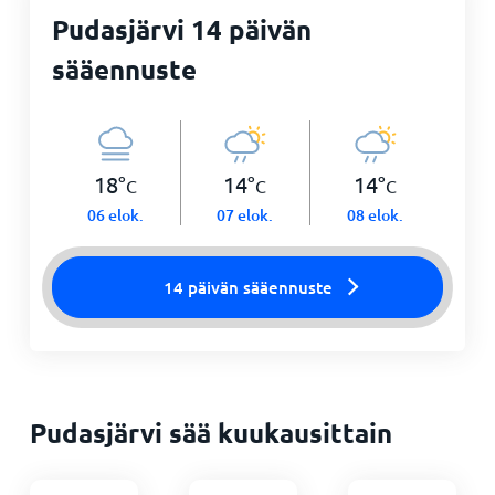
Pudasjärvi 14 päivän
sääennuste
18
°
14
°
14
°
C
C
C
06 elok.
07 elok.
08 elok.
14 päivän sääennuste
Pudasjärvi sää kuukausittain