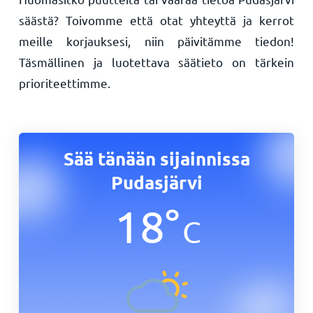
säästä? Toivomme että otat yhteyttä ja kerrot
meille korjauksesi, niin päivitämme tiedon!
Täsmällinen ja luotettava säätieto on tärkein
prioriteettimme.
Sää tänään sijainnissa
Pudasjärvi
18
°
C