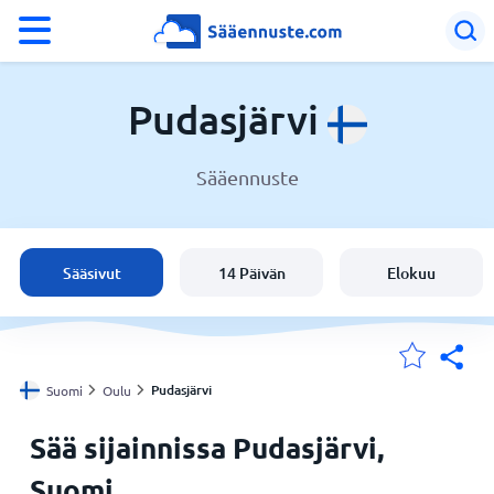
°F
°C
Pudasjärvi
Sääennuste
Sää Pudasjärvi
Suomi
Sääsivut
14 Päivän
Elokuu
Sijaintini
Koti
Pudasjärvi
Suomi
Oulu
Sää sijainnissa Pudasjärvi,
Suomi