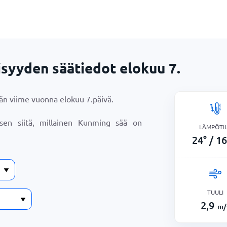
syyden säätiedot
elokuu 7.
ään viime vuonna
elokuu 7.
päivä.
ksen siitä, millainen Kunming sää on
LÄMPÖTI
24
°
/
16
TUULI
2,9
m/