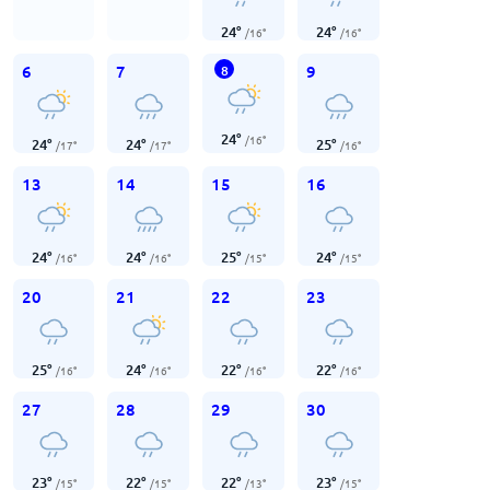
24
°
24
°
/
16
°
/
16
°
6
7
9
8
24
°
/
16
°
24
°
24
°
25
°
/
17
°
/
17
°
/
16
°
13
14
15
16
24
°
24
°
25
°
24
°
/
16
°
/
16
°
/
15
°
/
15
°
20
21
22
23
25
°
24
°
22
°
22
°
/
16
°
/
16
°
/
16
°
/
16
°
27
28
29
30
23
°
22
°
22
°
23
°
/
15
°
/
15
°
/
13
°
/
15
°