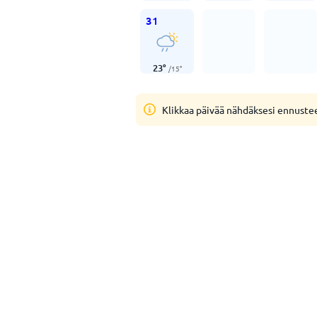
31
23
°
/
15
°
Klikkaa päivää nähdäksesi ennuste