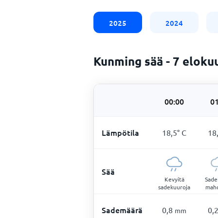
2025
2024
Kunming sää - 7 eloku
00:00
01
Lämpötila
18,5
°
C
18
Sää
Kevyitä
Sade
sadekuuroja
mahd
Sademäärä
0,8
0,
mm