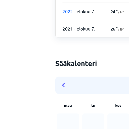
2022
- elokuu 7.
24
°
/
17
°
2021
- elokuu 7.
26
°
/
19
°
Sääkalenteri
maa
tii
kes