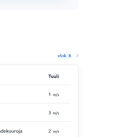
elok. 8.
Tuuli
1
m/s
3
m/s
sadekuuroja
2
m/s