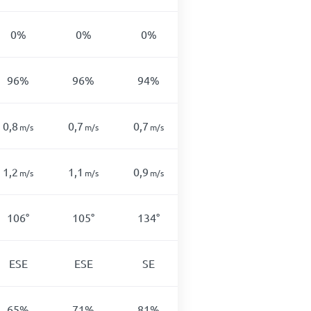
0%
0%
0%
0%
0%
96%
96%
94%
89%
83%
0,8
0,7
0,7
0,8
1
m/s
m/s
m/s
m/s
m/s
1,2
1,1
0,9
0,9
1,2
m/s
m/s
m/s
m/s
m/s
106°
105°
134°
132°
138°
ESE
ESE
SE
SE
SE
65%
71%
81%
66%
79%