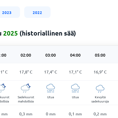
2023
2022
u
2025
(historiallinen sää)
:00
02:00
03:00
04:00
05:00
,1
°
C
17,8
°
C
17,4
°
C
17,1
°
C
16,9
°
C
kuurot
Sadekuurot
Utua
Utua
Kevyitä
ollisia
mahdollisia
sadekuuroja
2
0,3
0
0,1
0,2
mm
mm
mm
mm
mm