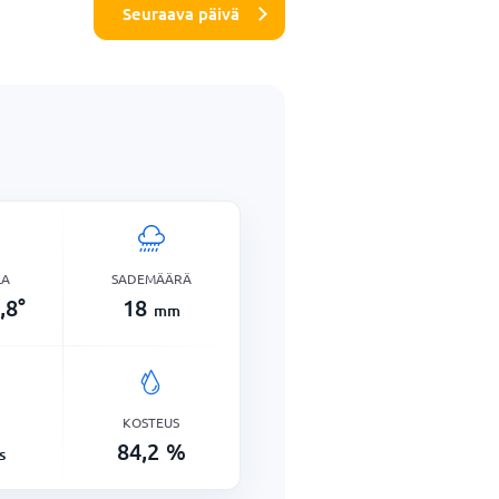
Seuraava päivä
LA
SADEMÄÄRÄ
,8
°
18
mm
KOSTEUS
84,2
%
s