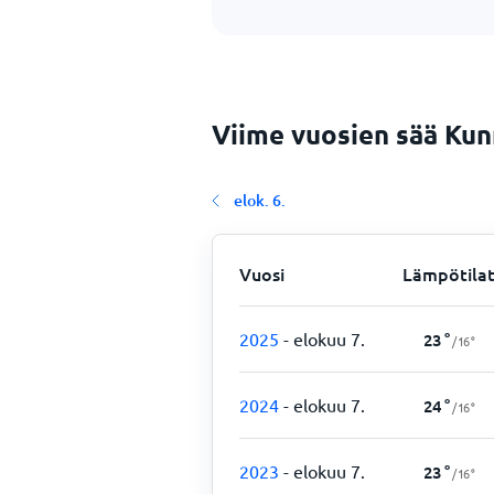
Viime vuosien sää Kun
elok. 6.
Vuosi
Lämpötila
2025
- elokuu 7.
23
°
/
16
°
2024
- elokuu 7.
24
°
/
16
°
2023
- elokuu 7.
23
°
/
16
°