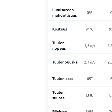
Lumisateen
0%
mahdollisuus
Kosteus
91%
9
Tuulen
1,5
1,
m/s
nopeus
Tuulenpuuska
2,7
2,
m/s
Tuulen aste
69°
Tuulen
ENE
E
suunta
Pilvisyys
66%
7