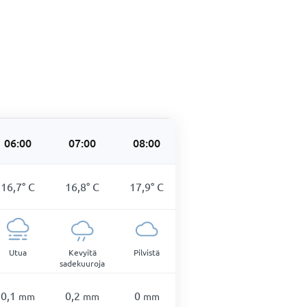
06:00
07:00
08:00
09:00
10:00
16,7
°
C
16,8
°
C
17,9
°
C
19,4
°
C
20,7
°
C
Utua
Kevyitä
Pilvistä
Tihkusadekuuroja
Sadekuurot
sadekuuroja
mahdollisia
0,1
0,2
0
0,3
0,3
mm
mm
mm
mm
mm