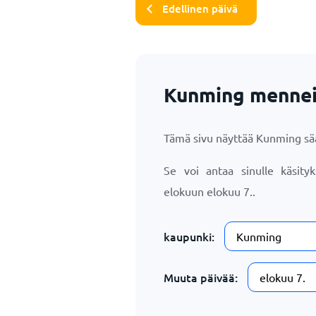
Edellinen päivä
Kunming mennei
Tämä sivu näyttää Kunming s
Se voi antaa sinulle käsity
elokuun
elokuu 7.
.
kaupunki:
Muuta päivää: