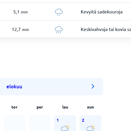
5,1
Kevyitä sadekuuroja
mm
12,7
Keskivahvoja tai kovia 
mm
elokuu
tor
per
lau
sun
1
2