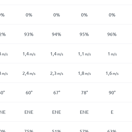
0%
0%
0%
0%
0%
2%
93%
94%
95%
96%
3
1,4
1,4
1,1
1
m/s
m/s
m/s
m/s
m/s
3
2,4
2,3
1,8
1,6
m/s
m/s
m/s
m/s
m/s
60°
60°
67°
78°
90°
NE
ENE
ENE
ENE
E
0%
75%
51%
57%
63%