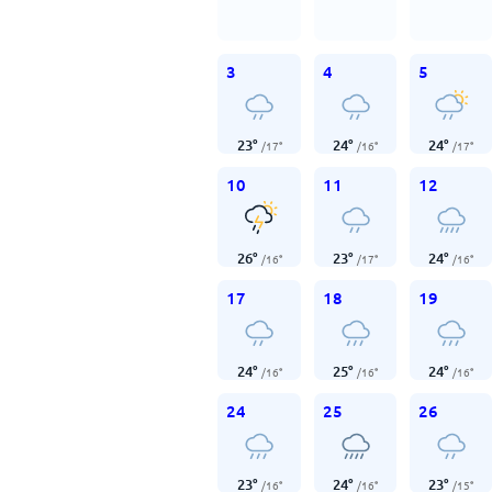
3
4
5
23
°
24
°
24
°
/
17
°
/
16
°
/
17
°
10
11
12
26
°
23
°
24
°
/
16
°
/
17
°
/
16
°
17
18
19
24
°
25
°
24
°
/
16
°
/
16
°
/
16
°
24
25
26
23
°
24
°
23
°
/
16
°
/
16
°
/
15
°