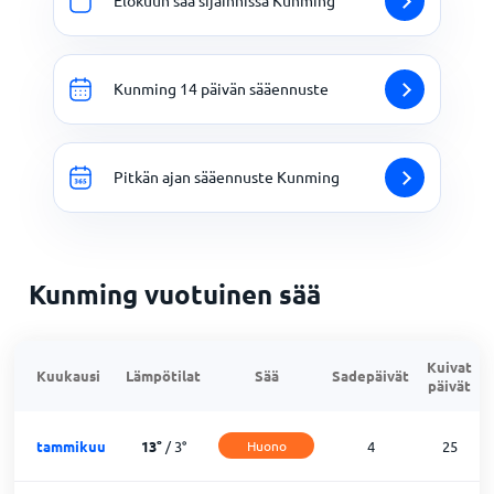
Elokuun sää sijainnissa Kunming
Kunming 14 päivän sääennuste
Pitkän ajan sääennuste Kunming
Kunming vuotuinen sää
Kuivat
Kuukausi
Lämpötilat
Sää
Sadepäivät
päivät
tammikuu
13
°
/
3
°
Huono
4
25