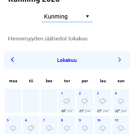
Menneisyyden säätiedot lokakuu
Lokakuu
maa
tii
kes
tor
per
lau
sun
1
2
3
4
20
°
21
°
21
°
22
°
/
13
°
/
14
°
/
14
°
/
14
°
5
6
7
8
9
10
11