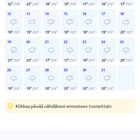
22
°
22
°
18
°
19
°
17
°
16
°
17
°
/
14
°
/
15
°
/
13
°
/
14
°
/
12
°
/
12
°
/
12
°
12
13
14
15
16
17
18
19
°
19
°
19
°
19
°
18
°
19
°
20
°
/
13
°
/
12
°
/
13
°
/
12
°
/
12
°
/
11
°
/
12
°
19
20
21
22
23
24
25
21
°
20
°
17
°
17
°
19
°
20
°
20
°
/
12
°
/
12
°
/
11
°
/
11
°
/
11
°
/
12
°
/
12
°
26
27
28
29
30
31
19
°
19
°
20
°
20
°
20
°
20
°
/
13
°
/
12
°
/
12
°
/
12
°
/
12
°
/
12
°
Klikkaa päivää nähdäksesi ennusteen tunneittain