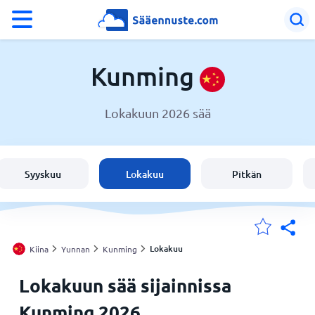
°F
°C
Kunming
Lokakuun 2026 sää
Sää Kunming
Kiina
Syyskuu
Lokakuu
Pitkän
Suomi
Sijaintini
Lokakuu
Kiina
Yunnan
Kunming
Lokakuun sää sijainnissa
Koti
Kunming 2026