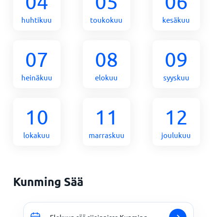
04
05
06
huhtikuu
toukokuu
kesäkuu
07
08
09
heinäkuu
elokuu
syyskuu
10
11
12
lokakuu
marraskuu
joulukuu
Kunming Sää