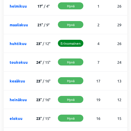
helmikuu
17
°
/
4
°
Hyvä
1
26
maaliskuu
21
°
/
9
°
Hyvä
2
29
huhtikuu
23
°
/
12
°
Erinomainen
4
26
toukokuu
24
°
/
15
°
Hyvä
7
24
kesäkuu
23
°
/
16
°
Hyvä
17
13
heinäkuu
23
°
/
16
°
Hyvä
19
12
elokuu
23
°
/
15
°
Hyvä
16
15