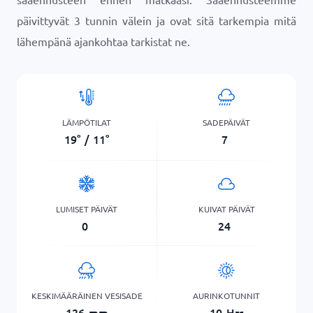
päivittyvät 3 tunnin välein ja ovat sitä tarkempia mitä
lähempänä ajankohtaa tarkistat ne.
LÄMPÖTILAT
SADEPÄIVÄT
19
°
/
11
°
7
LUMISET PÄIVÄT
KUIVAT PÄIVÄT
0
24
KESKIMÄÄRÄINEN VESISADE
AURINKOTUNNIT
126
mm
10
Hrs