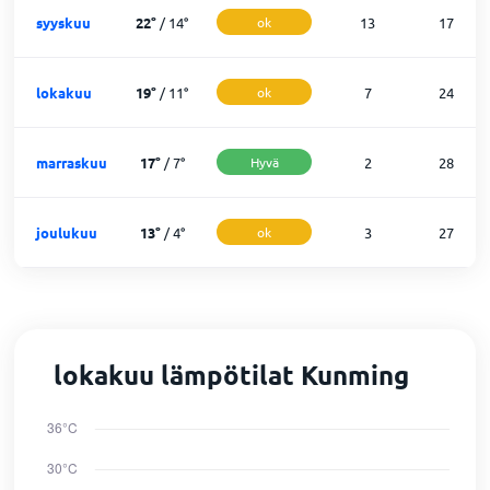
syyskuu
22
°
/
14
°
ok
13
17
lokakuu
19
°
/
11
°
ok
7
24
marraskuu
17
°
/
7
°
Hyvä
2
28
joulukuu
13
°
/
4
°
ok
3
27
lokakuu lämpötilat Kunming