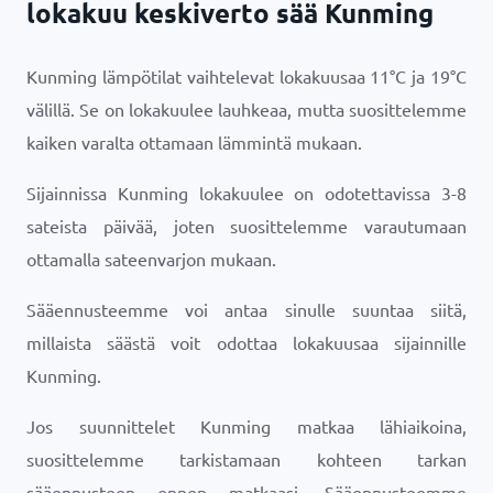
lokakuu keskiverto sää Kunming
Kunming lämpötilat vaihtelevat lokakuusaa
11
°
C
ja
19
°
C
välillä. Se on lokakuulee lauhkeaa, mutta suosittelemme
kaiken varalta ottamaan lämmintä mukaan.
Sijainnissa Kunming lokakuulee on odotettavissa 3-8
sateista päivää, joten suosittelemme varautumaan
ottamalla sateenvarjon mukaan.
Sääennusteemme voi antaa sinulle suuntaa siitä,
millaista säästä voit odottaa lokakuusaa sijainnille
Kunming.
Jos suunnittelet Kunming matkaa lähiaikoina,
suosittelemme tarkistamaan kohteen tarkan
sääennusteen ennen matkaasi. Sääennusteemme