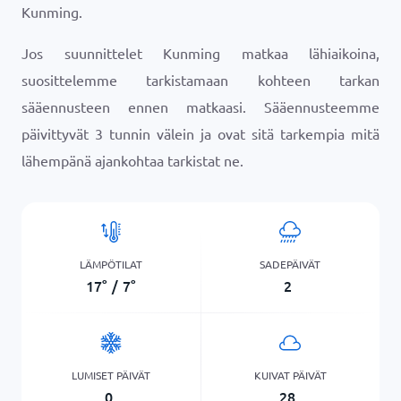
Kunming.
Jos suunnittelet Kunming matkaa lähiaikoina,
suosittelemme tarkistamaan kohteen tarkan
sääennusteen ennen matkaasi. Sääennusteemme
päivittyvät 3 tunnin välein ja ovat sitä tarkempia mitä
lähempänä ajankohtaa tarkistat ne.
LÄMPÖTILAT
SADEPÄIVÄT
17
°
/
7
°
2
LUMISET PÄIVÄT
KUIVAT PÄIVÄT
0
28