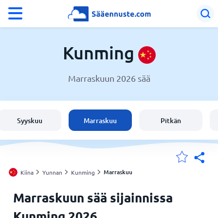
°F
°C
Kunming
Marraskuun 2026 sää
Sää Kunming
Kiina
Syyskuu
Marraskuu
Pitkän
Suomi
Sijaintini
Marraskuu
Kiina
Yunnan
Kunming
Marraskuun sää sijainnissa
Koti
Kunming 2026