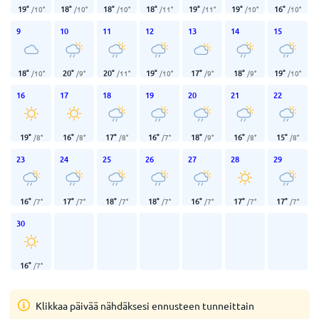
19
°
18
°
18
°
18
°
19
°
19
°
16
°
/
10
°
/
10
°
/
10
°
/
11
°
/
11
°
/
10
°
/
10
°
9
10
11
12
13
14
15
18
°
20
°
20
°
19
°
17
°
18
°
19
°
/
10
°
/
9
°
/
11
°
/
10
°
/
9
°
/
9
°
/
10
°
16
17
18
19
20
21
22
19
°
16
°
17
°
16
°
18
°
16
°
15
°
/
8
°
/
8
°
/
8
°
/
7
°
/
9
°
/
8
°
/
8
°
23
24
25
26
27
28
29
16
°
17
°
18
°
18
°
16
°
17
°
17
°
/
7
°
/
7
°
/
7
°
/
7
°
/
7
°
/
7
°
/
7
°
30
16
°
/
7
°
Klikkaa päivää nähdäksesi ennusteen tunneittain