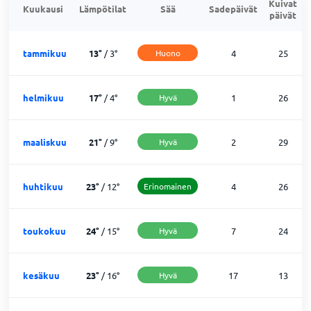
Kuivat
Kuukausi
Lämpötilat
Sää
Sadepäivät
päivät
tammikuu
13
°
/
3
°
Huono
4
25
helmikuu
17
°
/
4
°
Hyvä
1
26
maaliskuu
21
°
/
9
°
Hyvä
2
29
huhtikuu
23
°
/
12
°
Erinomainen
4
26
toukokuu
24
°
/
15
°
Hyvä
7
24
kesäkuu
23
°
/
16
°
Hyvä
17
13