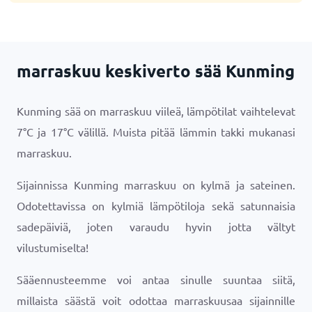
marraskuu keskiverto sää Kunming
Kunming sää on marraskuu viileä, lämpötilat vaihtelevat
7
°
C
ja
17
°
C
välillä. Muista pitää lämmin takki mukanasi
marraskuu.
Sijainnissa Kunming marraskuu on kylmä ja sateinen.
Odotettavissa on kylmiä lämpötiloja sekä satunnaisia
sadepäiviä, joten varaudu hyvin jotta vältyt
vilustumiselta!
Sääennusteemme voi antaa sinulle suuntaa siitä,
millaista säästä voit odottaa marraskuusaa sijainnille