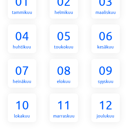
01
02
03
tammikuu
helmikuu
maaliskuu
04
05
06
huhtikuu
toukokuu
kesäkuu
07
08
09
heinäkuu
elokuu
syyskuu
10
11
12
lokakuu
marraskuu
joulukuu