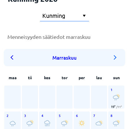
Menneisyyden säätiedot marraskuu
Marraskuu
maa
tii
kes
tor
per
lau
sun
1
19
°
/
11
°
2
3
4
5
6
7
8