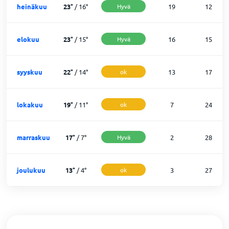
heinäkuu
23
°
/
16
°
Hyvä
19
12
elokuu
23
°
/
15
°
Hyvä
16
15
syyskuu
22
°
/
14
°
ok
13
17
lokakuu
19
°
/
11
°
ok
7
24
marraskuu
17
°
/
7
°
Hyvä
2
28
joulukuu
13
°
/
4
°
ok
3
27