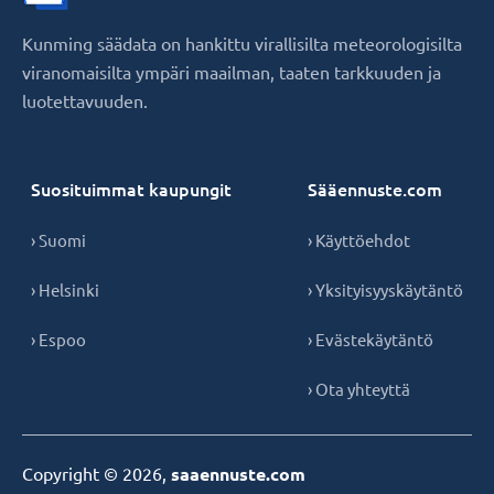
Kunming säädata on hankittu virallisilta meteorologisilta
viranomaisilta ympäri maailman, taaten tarkkuuden ja
luotettavuuden.
Suosituimmat kaupungit
Sääennuste.com
› Suomi
› Käyttöehdot
› Helsinki
› Yksityisyyskäytäntö
› Espoo
› Evästekäytäntö
› Ota yhteyttä
Copyright © 2026,
saaennuste.com