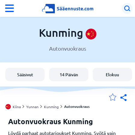
°F
°C
Kunming
Autonvuokraus
Sää Kunming
Kiina
Sääsivut
14 Päivän
Elokuu
Suomi
Sijaintini
Autonvuokraus
Kiina
Yunnan
Kunming
Autonvuokraus Kunming
Koti
Löydä parhaat autotarjoukset Kunming. Syötä vain