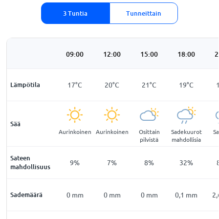
3 Tuntia
Tunneittain
:00
06:00
09:00
12:00
15:00
18:00
2
7
°
C
Lämpötila
17
°
C
17
°
C
20
°
C
21
°
C
19
°
C
Sää
vetön
Aurinkoinen
Aurinkoinen
Aurinkoinen
Osittain
Sadekuurot
S
pilvistä
mahdollisia
Sateen
1
%
12
%
9
%
7
%
8
%
32
%
mahdollisuus
mm
Sademäärä
0
mm
0
mm
0
mm
0
mm
0,1
mm
2,