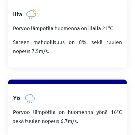
Ilta
Porvoo lämpotila huomenna on illalla
21
°
C
.
Sateen mahdollisuus on 8%, sekä tuulen
nopeus
7.5
m/s
.
Yö
Porvoo lämpötila on huomenna yönä
16
°
C
sekä tuulen nopeus
6.7
m/s
.