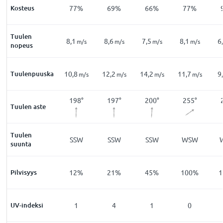
1
%
Kosteus
83
%
77
%
69
%
66
%
77
%
Tuulen
8,6
8,1
8,6
7,5
8,1
6
m/s
m/s
m/s
m/s
m/s
m/s
nopeus
7
Tuulenpuuska
12,2
10,8
12,2
14,2
11,7
9
m/s
m/s
m/s
m/s
m/s
m/s
24
°
213
°
198
°
197
°
200
°
255
°
Tuulen aste
Tuulen
SW
SSW
SSW
SSW
SSW
WSW
suunta
9
%
Pilvisyys
17
%
12
%
21
%
45
%
100
%
1
0
UV-indeksi
0
1
4
1
0