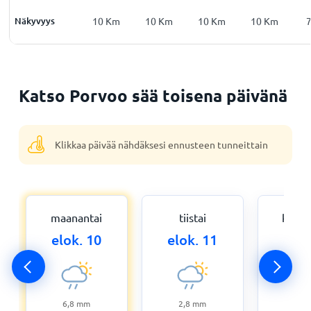
Km
Näkyvyys
10
Km
10
Km
10
Km
10
Km
10
Km
Katso Porvoo sää toisena päivänä
Klikkaa päivää nähdäksesi ennusteen tunneittain
maanantai
tiistai
keskiv
elok. 10
elok. 11
elok
6,8
mm
2,8
mm
0