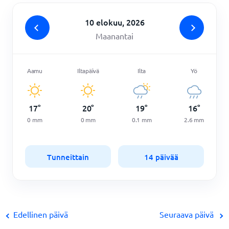
10 elokuu, 2026
Maanantai
Aamu
Iltapäivä
Ilta
Yö
17
°
20
°
19
°
16
°
0
mm
0
mm
0.1
mm
2.6
mm
Tunneittain
14 päivää
Edellinen päivä
Seuraava päivä