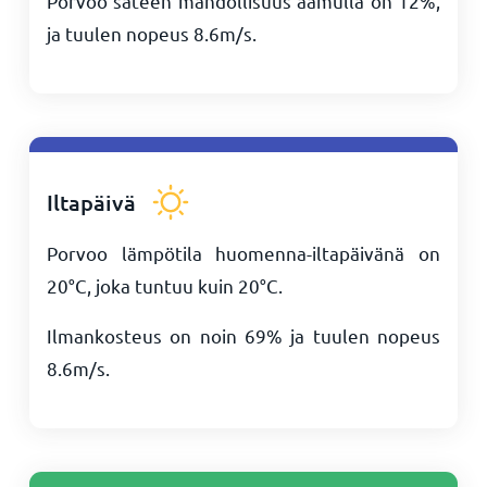
Porvoo sateen mahdollisuus aamulla on 12%,
ja tuulen nopeus
8.6
m/s
.
Iltapäivä
Porvoo lämpötila huomenna-iltapäivänä on
20
°
C
, joka tuntuu kuin
20
°
C
.
Ilmankosteus on noin 69% ja tuulen nopeus
8.6
m/s
.