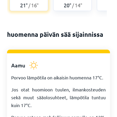
21
°
16
°
20
°
14
°
19
°
/
/
huomenna päivän sää sijainnissa
Aamu
Porvoo lämpötila on aikaisin huomenna
17
°
C
.
Jos otat huomioon tuulen, ilmankosteuden
sekä muut sääolosuhteet, lämpötila tuntuu
kuin
17
°
C
.