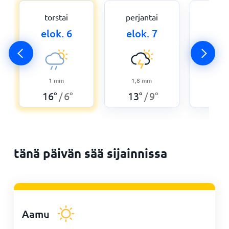
torstai
perjantai
laua
elok. 6
elok. 7
elo
1,3
1
mm
1,8
mm
10
°
16
°
6
°
13
°
9
°
/
/
tänä päivän sää sijainnissa
Aamu