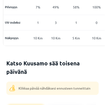
5
%
Pilvisyys
5
%
7
%
49
%
58
%
100
%
0
UV-indeksi
0
1
3
1
0
0
Km
Näkyvyys
10
Km
10
Km
10
Km
5
Km
10
Km
Katso Kuusamo sää toisena
päivänä
Klikkaa päivää nähdäksesi ennusteen tunneittain