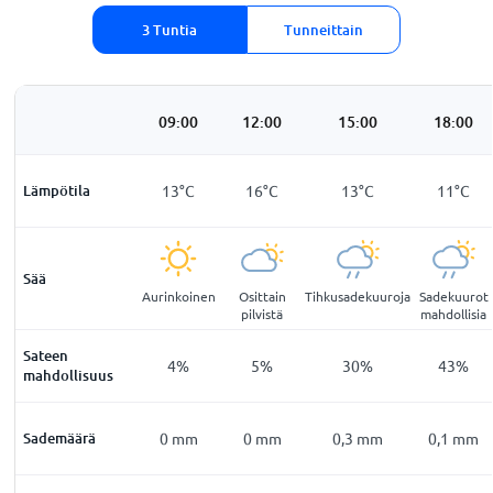
3 Tuntia
Tunneittain
3:00
06:00
09:00
12:00
15:00
18:00
6
°
C
Lämpötila
8
°
C
13
°
C
16
°
C
13
°
C
11
°
C
Sää
lvetön
Aurinkoinen
Aurinkoinen
Osittain
Tihkusadekuuroja
Sadekuurot
pilvistä
mahdollisia
Sateen
14
%
10
%
4
%
5
%
30
%
43
%
mahdollisuus
0
mm
Sademäärä
0
mm
0
mm
0
mm
0,3
mm
0,1
mm