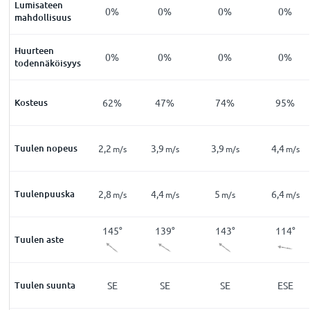
Lumisateen
0
%
0
%
0
%
0
%
0
%
0
%
mahdollisuus
Huurteen
0
%
0
%
0
%
0
%
0
%
0
%
todennäköisyys
91
%
Kosteus
81
%
62
%
47
%
74
%
95
%
,1
Tuulen nopeus
0.8
2,2
3,9
3,9
4,4
m/s
m/s
m/s
m/s
m/s
m/s
,2
Tuulenpuuska
1,7
2,8
4,4
5
6,4
m/s
m/s
m/s
m/s
m/s
m/s
230
°
153
°
145
°
139
°
143
°
114
°
Tuulen aste
SW
Tuulen suunta
SSE
SE
SE
SE
ESE