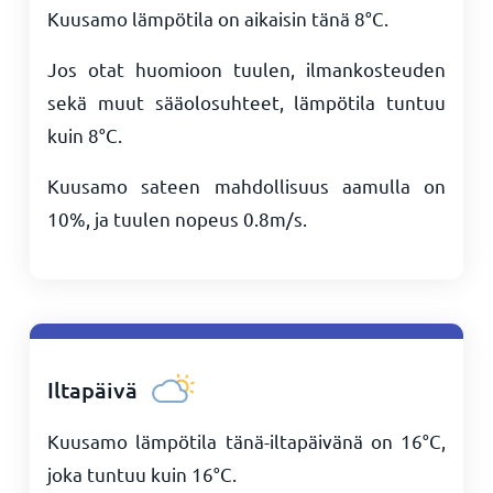
Kuusamo lämpötila on aikaisin tänä
8
°
C
.
Jos otat huomioon tuulen, ilmankosteuden
sekä muut sääolosuhteet, lämpötila tuntuu
kuin
8
°
C
.
Kuusamo sateen mahdollisuus aamulla on
10%, ja tuulen nopeus
0.8
m/s
.
Iltapäivä
Kuusamo lämpötila tänä-iltapäivänä on
16
°
C
,
joka tuntuu kuin
16
°
C
.