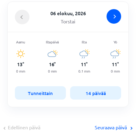
06 elokuu, 2026
Torstai
Aamu
Iltapäivä
Ilta
Yö
13
°
16
°
11
°
11
°
0
mm
0
mm
0.1
mm
0
mm
Tunneittain
14 päivää
Edellinen päivä
Seuraava päivä