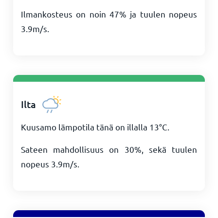
Ilmankosteus on noin 47% ja tuulen nopeus
3.9
m/s
.
Ilta
Kuusamo lämpotila tänä on illalla
13
°
C
.
Sateen mahdollisuus on 30%, sekä tuulen
nopeus
3.9
m/s
.