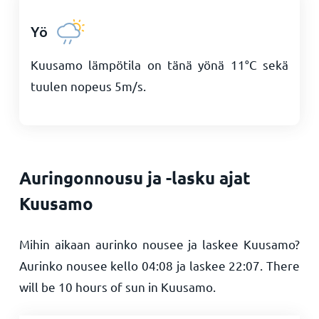
Yö
Kuusamo lämpötila on tänä yönä
11
°
C
sekä
tuulen nopeus
5
m/s
.
Auringonnousu ja -lasku ajat
Kuusamo
Mihin aikaan aurinko nousee ja laskee Kuusamo?
Aurinko nousee kello
04:08
ja laskee
22:07
. There
will be
10
hours of sun in Kuusamo.