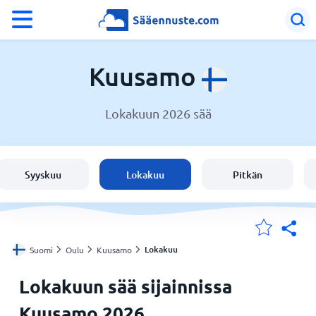
°F
°C
Kuusamo
Lokakuun 2026 sää
Sää Kuusamo
Suomi
Syyskuu
Lokakuu
Pitkän
Sijaintini
Koti
Lokakuu
Suomi
Oulu
Kuusamo
Lokakuun sää sijainnissa
Kuusamo 2026