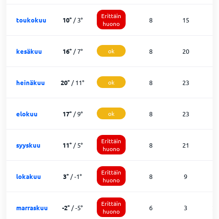
Erittäin
toukokuu
10
°
/
3
°
8
15
8
huono
kesäkuu
16
°
/
7
°
ok
8
20
1
heinäkuu
20
°
/
11
°
ok
8
23
0
elokuu
17
°
/
9
°
ok
8
23
0
Erittäin
syyskuu
11
°
/
5
°
8
21
2
huono
Erittäin
lokakuu
3
°
/
-1
°
8
9
1
huono
Erittäin
marraskuu
-2
°
/
-5
°
6
3
2
huono