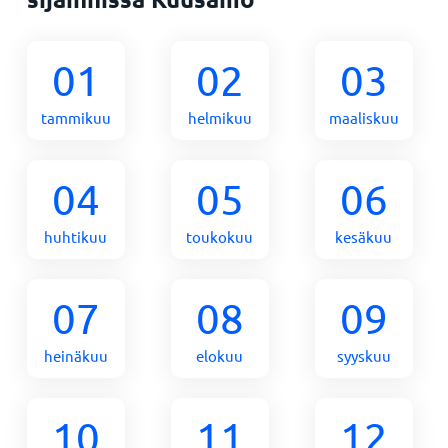
01
02
03
tammikuu
helmikuu
maaliskuu
04
05
06
huhtikuu
toukokuu
kesäkuu
07
08
09
heinäkuu
elokuu
syyskuu
10
11
12