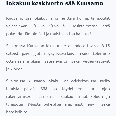
lokakuu keskiverto sää Kuusamo
Kuusamo sää lokakuu is on erittäin kylmä, lämpötilat
vaihtelevat
-1
°
C
ja
3
°
C
välillä. Suosittelemme, että
pukeudut lämpimästi ja muistat ottaa hanskat!
Sijainnissa Kuusamo lokakuulee on odotettavissa 8-15
sateista päivää, joten pysyäksesi kuivana suosittelemme
ottamaan mukaan sateenvarjon sekä vedenkestävät
jalkineet.
Sijainnissa Kuusamo lokakuu on odotettavissa useita
lumisia päiviä. Sää on täydellinen lumiukkojen
rakentamiseen, lämpimän kaakaon nautiskeluun ja
lumisotiin. Muista pukeutua lämpimästi huiviin sekä
hanskoihin!