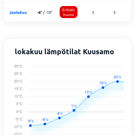
Erittäin
joulukuu
-6
°
/
-10
°
3
3
2
huono
lokakuu lämpötilat Kuusamo