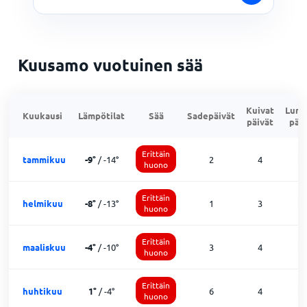
Kuusamo vuotuinen sää
Kuivat
Lumi
Kuukausi
Lämpötilat
Sää
Sadepäivät
päivät
päiv
Erittäin
tammikuu
-9
°
/
-14
°
2
4
2
huono
Erittäin
helmikuu
-8
°
/
-13
°
1
3
2
huono
Erittäin
maaliskuu
-4
°
/
-10
°
3
4
2
huono
Erittäin
huhtikuu
1
°
/
-4
°
6
4
2
huono