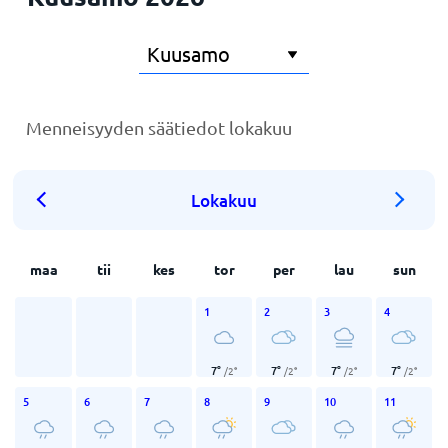
Menneisyyden säätiedot lokakuu
Lokakuu
maa
tii
kes
tor
per
lau
sun
1
2
3
4
7
°
7
°
7
°
7
°
/
2
°
/
2
°
/
2
°
/
2
°
5
6
7
8
9
10
11