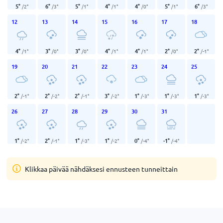
5
°
6
°
5
°
4
°
4
°
5
°
6
°
/
2
°
/
3
°
/
1
°
/
1
°
/
0
°
/
1
°
/
3
°
12
13
14
15
16
17
18
4
°
3
°
3
°
4
°
4
°
2
°
2
°
/
1
°
/
0
°
/
0
°
/
1
°
/
1
°
/
0
°
/
-1
°
19
20
21
22
23
24
25
2
°
2
°
2
°
3
°
1
°
1
°
1
°
/
-1
°
/
-2
°
/
-1
°
/
-2
°
/
-3
°
/
-3
°
/
-3
°
26
27
28
29
30
31
1
°
2
°
1
°
1
°
0
°
-1
°
/
-2
°
/
-1
°
/
-3
°
/
-2
°
/
-4
°
/
-4
°
Klikkaa päivää nähdäksesi ennusteen tunneittain