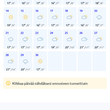
17
°
16
°
17
°
16
°
17
°
17
°
18
°
/
9
°
/
9
°
/
8
°
/
7
°
/
8
°
/
8
°
/
8
°
14
15
16
17
18
19
20
19
°
17
°
16
°
17
°
17
°
16
°
15
°
/
9
°
/
8
°
/
7
°
/
9
°
/
9
°
/
8
°
/
7
°
21
22
23
24
25
26
27
17
°
17
°
17
°
19
°
20
°
21
°
20
°
/
9
°
/
10
°
/
9
°
/
9
°
/
10
°
/
11
°
/
11
°
28
29
30
21
°
20
°
17
°
/
10
°
/
11
°
/
9
°
Klikkaa päivää nähdäksesi ennusteen tunneittain