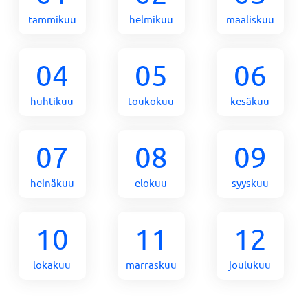
tammikuu
helmikuu
maaliskuu
04
05
06
huhtikuu
toukokuu
kesäkuu
07
08
09
heinäkuu
elokuu
syyskuu
10
11
12
lokakuu
marraskuu
joulukuu