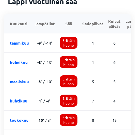
Lappi vuotuinen sää
Kuivat
Lumi
Kuukausi
Lämpötilat
Sää
Sadepäivät
päivät
päiv
Erittäin
tammikuu
-9
°
/
-14
°
1
6
2
huono
Erittäin
helmikuu
-8
°
/
-13
°
1
6
2
huono
Erittäin
maaliskuu
-3
°
/
-10
°
5
5
2
huono
Erittäin
huhtikuu
1
°
/
-4
°
7
4
2
huono
Erittäin
toukokuu
10
°
/
3
°
8
15
8
huono