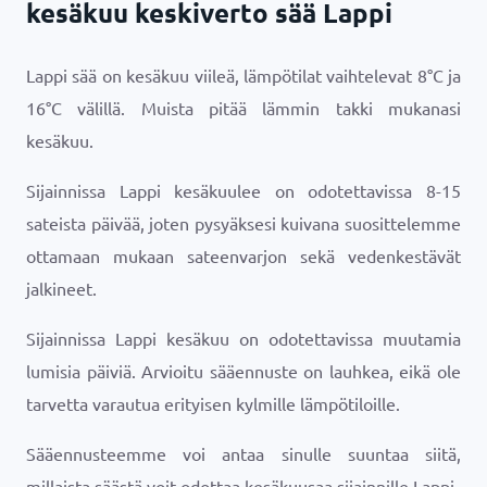
kesäkuu keskiverto sää Lappi
Lappi sää on kesäkuu viileä, lämpötilat vaihtelevat
8
°
C
ja
16
°
C
välillä. Muista pitää lämmin takki mukanasi
kesäkuu.
Sijainnissa Lappi kesäkuulee on odotettavissa 8-15
sateista päivää, joten pysyäksesi kuivana suosittelemme
ottamaan mukaan sateenvarjon sekä vedenkestävät
jalkineet.
Sijainnissa Lappi kesäkuu on odotettavissa muutamia
lumisia päiviä. Arvioitu sääennuste on lauhkea, eikä ole
tarvetta varautua erityisen kylmille lämpötiloille.
Sääennusteemme voi antaa sinulle suuntaa siitä,
millaista säästä voit odottaa kesäkuusaa sijainnille Lappi.