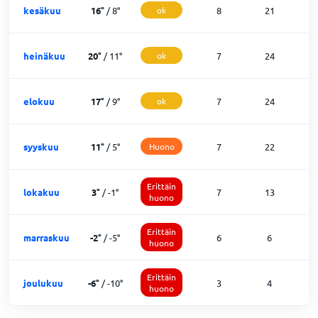
kesäkuu
16
°
/
8
°
ok
8
21
1
heinäkuu
20
°
/
11
°
ok
7
24
0
elokuu
17
°
/
9
°
ok
7
24
0
syyskuu
11
°
/
5
°
Huono
7
22
1
Erittäin
lokakuu
3
°
/
-1
°
7
13
1
huono
Erittäin
marraskuu
-2
°
/
-5
°
6
6
1
huono
Erittäin
joulukuu
-6
°
/
-10
°
3
4
2
huono