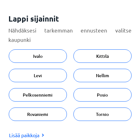
Lappi sijainnit
Nähdäksesi tarkemman ennusteen valitse
kaupunki
Ivalo
Kittilä
Levi
Nellim
Pelkosenniemi
Posio
Rovaniemi
Tornio
Lisää paikkoja