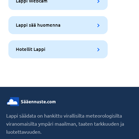
Lappi Webcam
Lappi sää huomenna
Hotellit Lappi
Lappi säädata on hankittu virallisilta meteorologisilta
viranomaisilta ympäri maailman, taaten tarkkuuden ja
luotettavuuden.