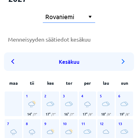
Menneisyyden säätiedot kesäkuu
Kesäkuu
maa
tii
kes
tor
per
lau
sun
1
2
3
4
5
6
14
°
17
°
16
°
17
°
18
°
19
°
/
7
°
/
7
°
/
7
°
/
9
°
/
9
°
/
8
°
7
8
9
10
11
12
13