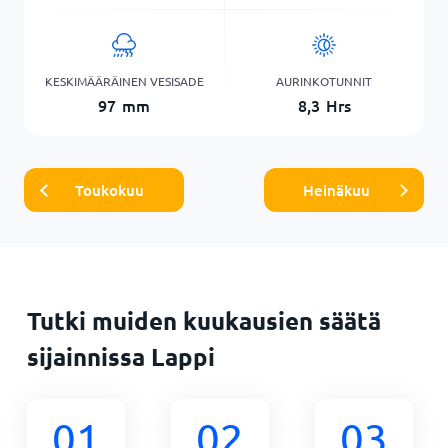
KESKIMÄÄRÄINEN VESISADE
AURINKOTUNNIT
97
mm
8,3
Hrs
Toukokuu
Heinäkuu
Tutki muiden kuukausien säätä
sijainnissa Lappi
01
02
03