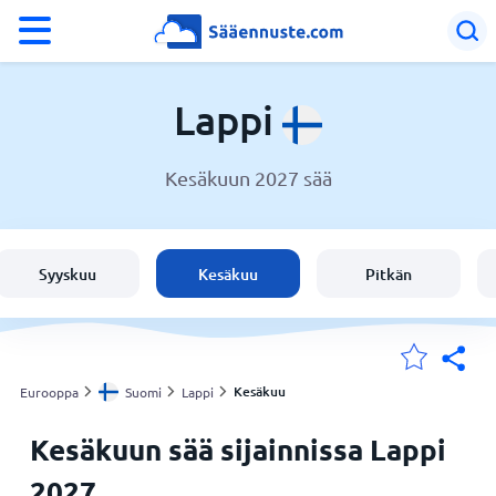
°F
°C
Lappi
Kesäkuun 2027 sää
Sää Lappi
Suomi
Syyskuu
Kesäkuu
Pitkän
Sijaintini
Koti
Kesäkuu
Eurooppa
Suomi
Lappi
Kesäkuun sää sijainnissa Lappi
2027