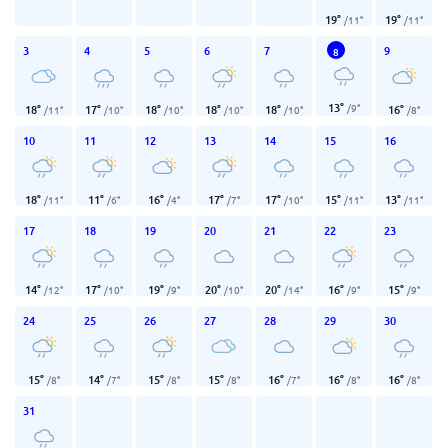
19
°
19
°
/
11
°
/
11
°
3
4
5
6
7
9
8
13
°
/
9
°
18
°
17
°
18
°
18
°
18
°
16
°
/
11
°
/
10
°
/
10
°
/
10
°
/
10
°
/
8
°
10
11
12
13
14
15
16
18
°
11
°
16
°
17
°
17
°
15
°
13
°
/
11
°
/
6
°
/
4
°
/
7
°
/
10
°
/
11
°
/
11
°
17
18
19
20
21
22
23
14
°
17
°
19
°
20
°
20
°
16
°
15
°
/
12
°
/
10
°
/
9
°
/
10
°
/
14
°
/
9
°
/
9
°
24
25
26
27
28
29
30
15
°
14
°
15
°
15
°
16
°
16
°
16
°
/
8
°
/
7
°
/
8
°
/
8
°
/
7
°
/
8
°
/
8
°
31