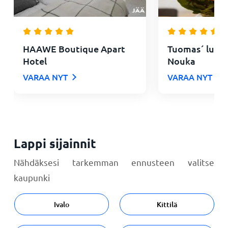
HAAWE Boutique Apart
Tuomas´ luxur
Hotel
Nouka
VARAA NYT
VARAA NYT
Lappi sijainnit
Nähdäksesi tarkemman ennusteen valitse
kaupunki
Ivalo
Kittilä