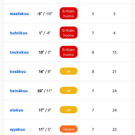
Erittäin
maaliskuu
-3
°
/
-10
°
5
5
2
huono
Erittäin
huhtikuu
1
°
/
-4
°
7
4
2
huono
Erittäin
toukokuu
10
°
/
3
°
8
15
8
huono
kesäkuu
16
°
/
8
°
ok
8
21
1
heinäkuu
20
°
/
11
°
ok
7
24
0
elokuu
17
°
/
9
°
ok
7
24
0
syyskuu
11
°
/
5
°
Huono
7
22
1