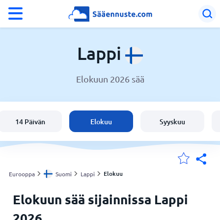
°F
°C
Lappi
Elokuun 2026 sää
Sää Lappi
Suomi
14 Päivän
Elokuu
Syyskuu
Sijaintini
Koti
Elokuu
Eurooppa
Suomi
Lappi
Elokuun sää sijainnissa Lappi
2026