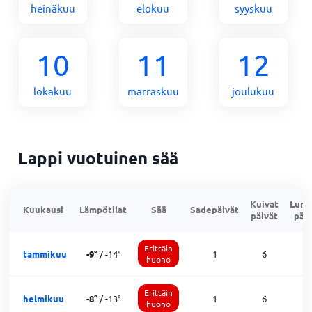
heinäkuu
elokuu
syyskuu
10
11
12
lokakuu
marraskuu
joulukuu
Lappi vuotuinen sää
Kuivat
Lumi
Kuukausi
Lämpötilat
Sää
Sadepäivät
päivät
päiv
Erittäin
tammikuu
-9
°
/
-14
°
1
6
2
huono
Erittäin
helmikuu
-8
°
/
-13
°
1
6
2
huono