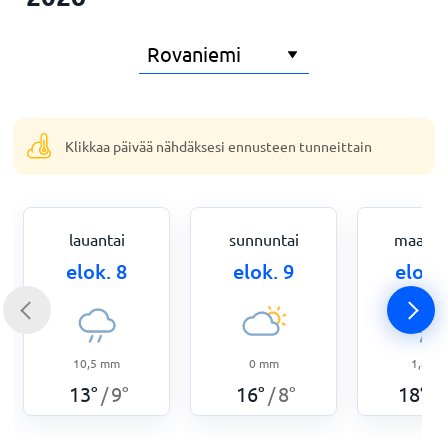
Klikkaa päivää nähdäksesi ennusteen tunneittain
lauantai
sunnuntai
maanan
elok. 8
elok. 9
elok.
10,5
mm
0
mm
1,8
m
13
°
9
°
16
°
8
°
18
°
/
/
/