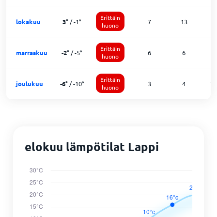
Erittäin
lokakuu
3
°
/
-1
°
7
13
1
huono
Erittäin
marraskuu
-2
°
/
-5
°
6
6
1
huono
Erittäin
joulukuu
-6
°
/
-10
°
3
4
2
huono
elokuu lämpötilat Lappi