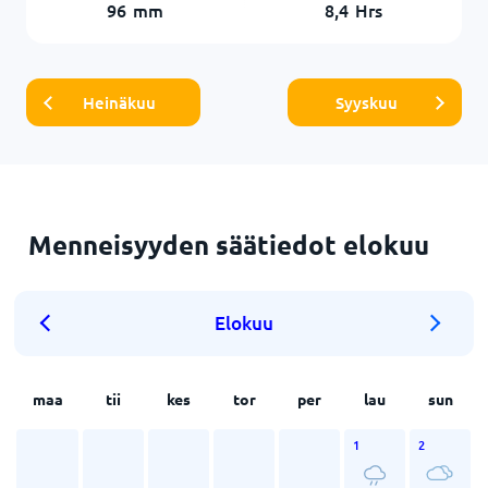
96
mm
8,4
Hrs
Heinäkuu
Syyskuu
Menneisyyden säätiedot elokuu
Elokuu
maa
tii
kes
tor
per
lau
sun
1
2