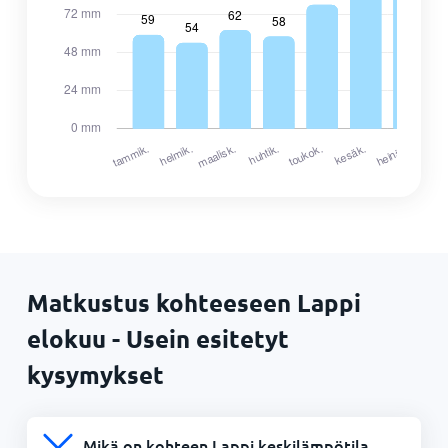
Matkustus kohteeseen Lappi
elokuu - Usein esitetyt
kysymykset
Mikä on kohteen Lappi keskilämpötila