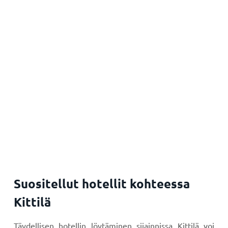
Suositellut hotellit kohteessa
Kittilä
Täydellisen hotellin löytäminen sijainnissa Kittilä voi