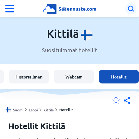
°F
°C
Kittilä
Suosituimmat hotellit
Sää Kittilä
Suomi
Historiallinen
Webcam
Hotellit
Sijaintini
Koti
Hotellit
Suomi
Lappi
Kittilä
Hotellit Kittilä