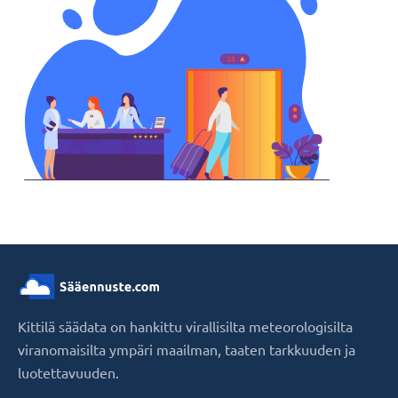
Kittilä säädata on hankittu virallisilta meteorologisilta
viranomaisilta ympäri maailman, taaten tarkkuuden ja
luotettavuuden.