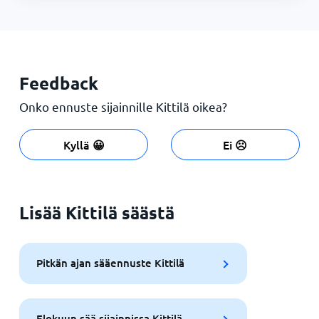
Feedback
Onko ennuste sijainnille Kittilä oikea?
Kyllä 😀
Ei ☹️
Lisää Kittilä säästä
Pitkän ajan sääennuste Kittilä
Elokuun sää sijainnissa Kittilä