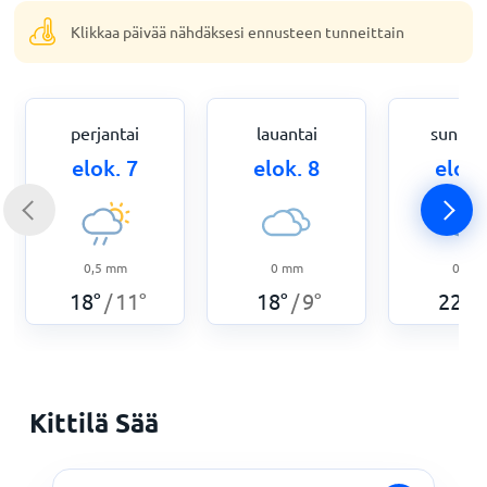
Klikkaa päivää nähdäksesi ennusteen tunneittain
perjantai
lauantai
sunnun
elok. 7
elok. 8
elok.
0,5
mm
0
mm
0
mm
18
°
11
°
18
°
9
°
22
°
/
/
/
Kittilä Sää