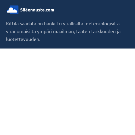
Kittilä säädata on hankittu virallisilta meteorologisilta
viranomaisilta ympäri maailman, taaten tarkkuuden ja
luotettavuuden.
Suosituimmat kaupungit
Sääennuste.com
› Suomi
› Käyttöehdot
› Helsinki
› Yksityisyyskäytäntö
› Espoo
› Evästekäytäntö
› Ota yhteyttä