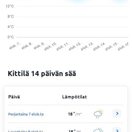
Kittilä 14 päivän sää
Päivä
Lämpötilat
18
°
Perjantaina 7 elok.ta
/
11
°
18
°
Lauantaina 8 elok.ta
/
9
°