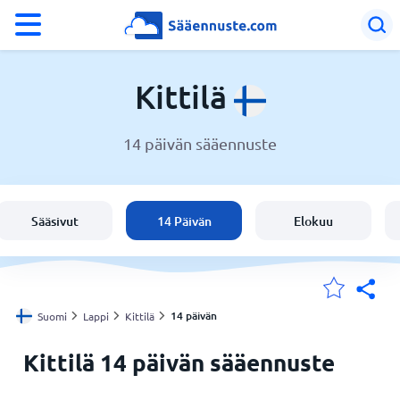
°F
°C
Kittilä
14 päivän sääennuste
Sää Kittilä
Suomi
Sääsivut
14 Päivän
Elokuu
Sijaintini
Koti
14 päivän
Suomi
Lappi
Kittilä
Kittilä 14 päivän sääennuste