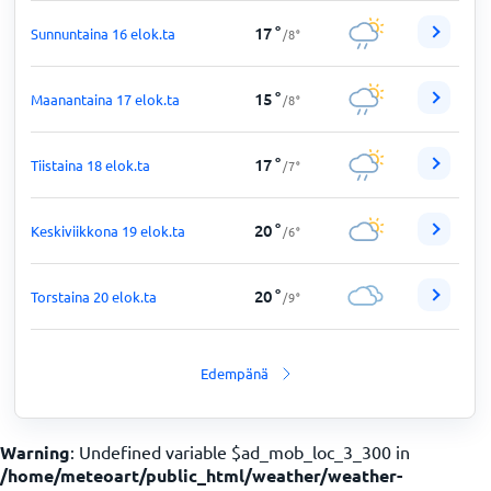
17
°
Sunnuntaina 16 elok.ta
/
8
°
15
°
Maanantaina 17 elok.ta
/
8
°
17
°
Tiistaina 18 elok.ta
/
7
°
20
°
Keskiviikkona 19 elok.ta
/
6
°
20
°
Torstaina 20 elok.ta
/
9
°
Edempänä
Warning
: Undefined variable $ad_mob_loc_3_300 in
/home/meteoart/public_html/weather/weather-