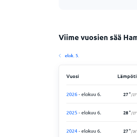
Viime vuosien sää Ham
elok. 5.
Vuosi
Lämpöti
2026
- elokuu 6.
27
°
/
27
2025
- elokuu 6.
28
°
/
27
2024
- elokuu 6.
27
°
/
26