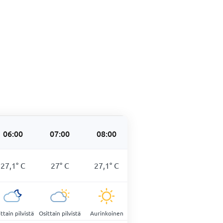
06:00
07:00
08:00
09:00
10:00
27,1
°
C
27
°
C
27,1
°
C
27
°
C
27,1
°
C
ttain pilvistä
Osittain pilvistä
Aurinkoinen
Aurinkoinen
Aurinkoinen