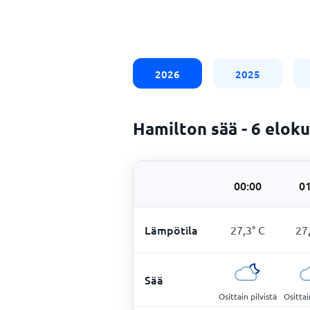
2026
2025
Hamilton sää - 6 elok
00:00
01
Lämpötila
27,3
°
C
27
Sää
Osittain pilvistä
Osittai