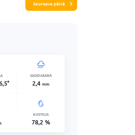
Seuraava päivä
LA
SADEMÄÄRÄ
6,5
°
2,4
mm
KOSTEUS
78,2
%
s