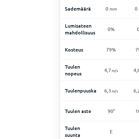
Sademäärä
0
0
mm
Lumisateen
0%
mahdollisuus
Kosteus
79%
7
Tuulen
4,7
4,
m/s
nopeus
Tuulenpuuska
6,3
6,
m/s
Tuulen aste
90°
1
Tuulen
E
suunta