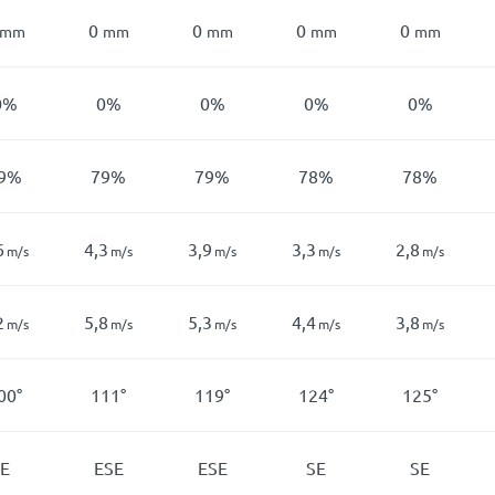
0
0
0
0
mm
mm
mm
mm
mm
0%
0%
0%
0%
0%
9%
79%
79%
78%
78%
6
4,3
3,9
3,3
2,8
m/s
m/s
m/s
m/s
m/s
2
5,8
5,3
4,4
3,8
m/s
m/s
m/s
m/s
m/s
00°
111°
119°
124°
125°
E
ESE
ESE
SE
SE