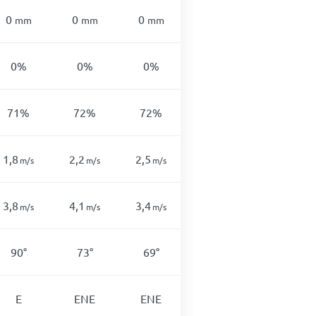
0
0
0
0
0
mm
mm
mm
mm
mm
0%
0%
0%
0%
0%
71%
72%
72%
71%
70%
1,8
2,2
2,5
2,4
2,5
m/s
m/s
m/s
m/s
m/s
3,8
4,1
3,4
3,3
3,4
m/s
m/s
m/s
m/s
m/s
90°
73°
69°
68°
64°
E
ENE
ENE
ENE
ENE