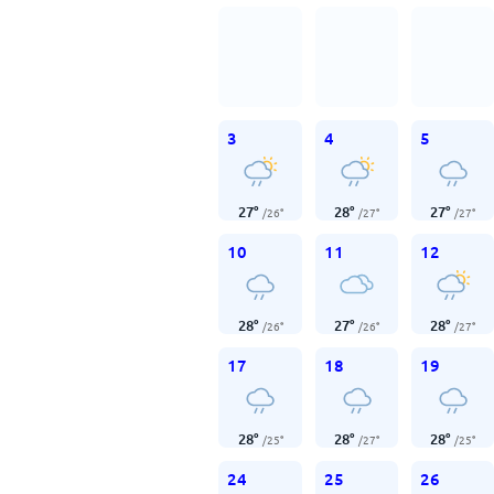
3
4
5
27
°
28
°
27
°
/
26
°
/
27
°
/
27
°
10
11
12
28
°
27
°
28
°
/
26
°
/
26
°
/
27
°
17
18
19
28
°
28
°
28
°
/
25
°
/
27
°
/
25
°
24
25
26