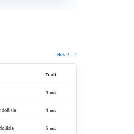
elok. 7.
Tuuli
4
m/s
dollisia
4
m/s
ollisia
5
m/s