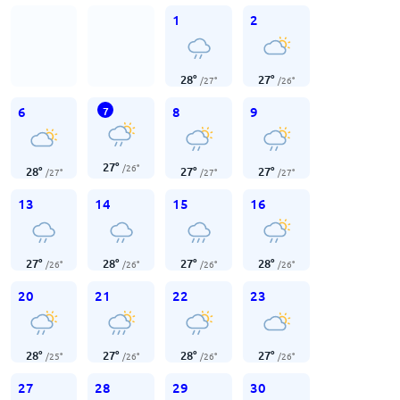
1
2
28
°
27
°
/
27
°
/
26
°
6
8
9
7
27
°
/
26
°
28
°
27
°
27
°
/
27
°
/
27
°
/
27
°
13
14
15
16
27
°
28
°
27
°
28
°
/
26
°
/
26
°
/
26
°
/
26
°
20
21
22
23
28
°
27
°
28
°
27
°
/
25
°
/
26
°
/
26
°
/
26
°
27
28
29
30