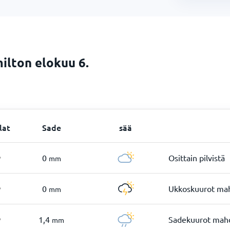
ilton elokuu 6.
lat
Sade
sää
0
Osittain pilvistä
mm
°
0
Ukkoskuurot mah
mm
°
1,4
Sadekuurot mahd
mm
°