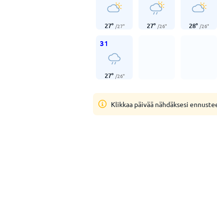
27
°
27
°
28
°
/
27
°
/
26
°
/
26
°
31
27
°
/
26
°
Klikkaa päivää nähdäksesi ennuste