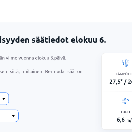
syyden säätiedot
elokuu 6.
ään viime vuonna
elokuu 6.
päivä.
ksen siitä, millainen Bermuda sää on
LÄMPÖTI
27,5
°
/
2
TUULI
6,6
m/