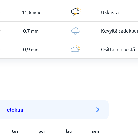
11,6
Ukkosta
mm
°
0,7
Kevyitä sadekuu
mm
°
0,9
Osittain pilvistä
mm
°
elokuu
tor
per
lau
sun