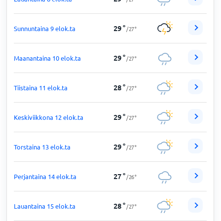
29
°
Sunnuntaina 9 elok.ta
/
27
°
29
°
Maanantaina 10 elok.ta
/
27
°
28
°
Tiistaina 11 elok.ta
/
27
°
29
°
Keskiviikkona 12 elok.ta
/
27
°
29
°
Torstaina 13 elok.ta
/
27
°
27
°
Perjantaina 14 elok.ta
/
26
°
28
°
Lauantaina 15 elok.ta
/
27
°