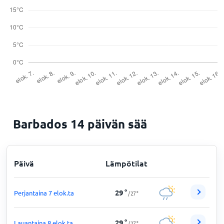
Barbados 14 päivän sää
Päivä
Lämpötilat
29
°
Perjantaina 7 elok.ta
/
27
°
29
°
Lauantaina 8 elok.ta
/
27
°