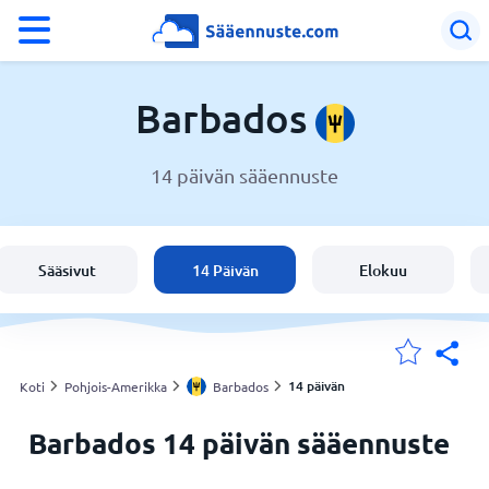
°F
°C
Barbados
14 päivän sääennuste
Sää Barbados
Barbados
Sääsivut
14 Päivän
Elokuu
Suomi
Sijaintini
14 päivän
Koti
Pohjois-Amerikka
Barbados
Barbados 14 päivän sääennuste
Koti