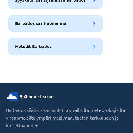
Syyskuun sää sijainnissa Barbados
Barbados sää huomenna
Hotellit Barbados
Barbados säädata on hankittu virallisilta meteorologisilta
viranomaisilta ympäri maailman, taaten tarkkuuden ja
luotettavuuden.