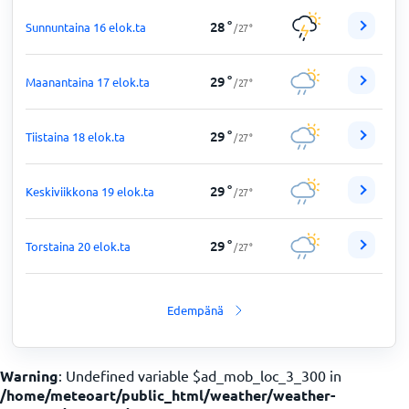
28
°
Sunnuntaina 16 elok.ta
/
27
°
29
°
Maanantaina 17 elok.ta
/
27
°
29
°
Tiistaina 18 elok.ta
/
27
°
29
°
Keskiviikkona 19 elok.ta
/
27
°
29
°
Torstaina 20 elok.ta
/
27
°
Edempänä
Warning
: Undefined variable $ad_mob_loc_3_300 in
/home/meteoart/public_html/weather/weather-