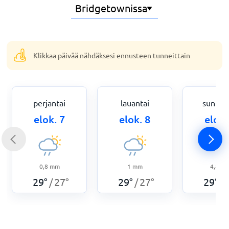
Klikkaa päivää nähdäksesi ennusteen tunneittain
perjantai
lauantai
sunnun
elok. 7
elok. 8
elok.
0,8
mm
1
mm
4,8
m
29
°
27
°
29
°
27
°
29
°
/
/
/