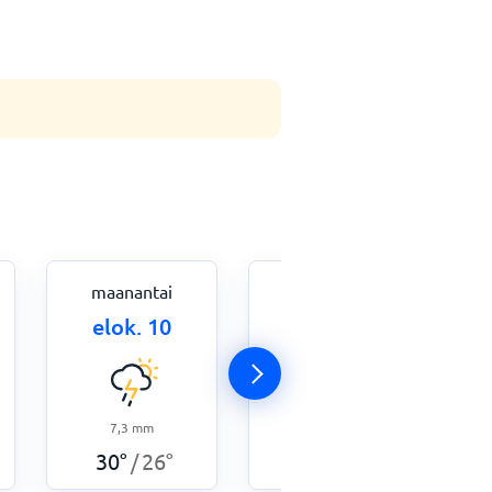
maanantai
tiistai
elok. 10
elok. 11
7,3
mm
0
mm
30
°
26
°
30
°
26
°
/
/