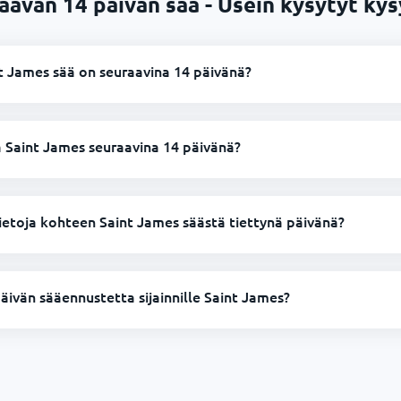
aavan 14 päivän sää - Usein kysytyt ky
t James sää on seuraavina 14 päivänä?
 Saint James seuraavina 14 päivänä?
ietoja kohteen Saint James säästä tiettynä päivänä?
päivän sääennustetta sijainnille Saint James?