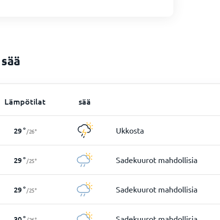
 sää
Lämpötilat
sää
Ukkosta
29
°
/
26
°
Sadekuurot mahdollisia
29
°
/
25
°
Sadekuurot mahdollisia
29
°
/
25
°
Sadekuurot mahdollisia
30
°
/
26
°