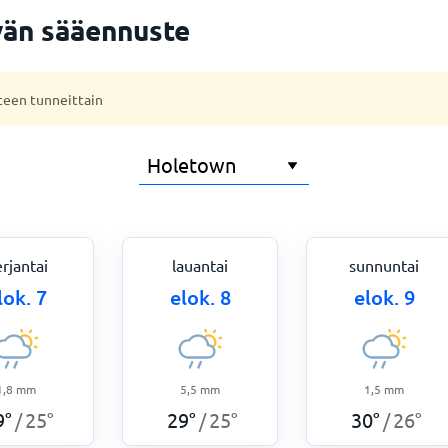
vän sääennuste
teen tunneittain
rjantai
lauantai
sunnuntai
lok. 7
elok. 8
elok. 9
1,8
mm
5,5
mm
1,5
mm
9
°
25
°
29
°
25
°
30
°
26
°
/
/
/