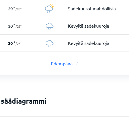
Sadekuurot mahdollisia
29
°
/
26
°
Kevyitä sadekuuroja
30
°
/
26
°
Kevyitä sadekuuroja
30
°
/
27
°
Edempänä
n säädiagrammi