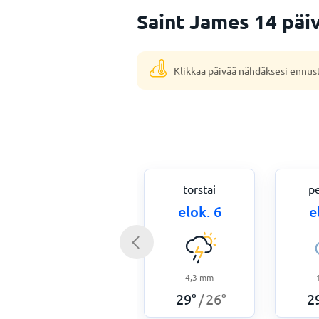
Saint James 14 päi
Klikkaa päivää nähdäksesi ennus
torstai
pe
elok. 6
e
4,3
mm
29
°
26
°
2
/