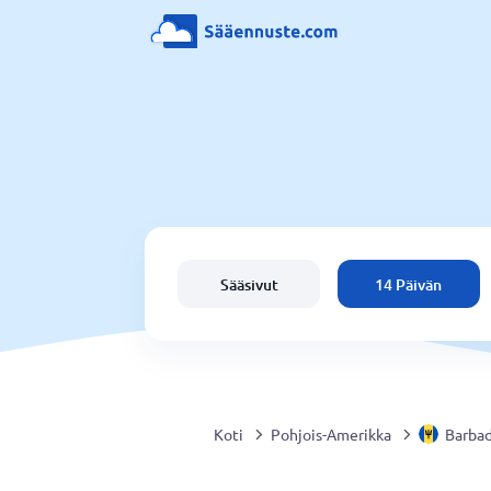
Sääsivut
14 Päivän
Koti
Pohjois-Amerikka
Barba