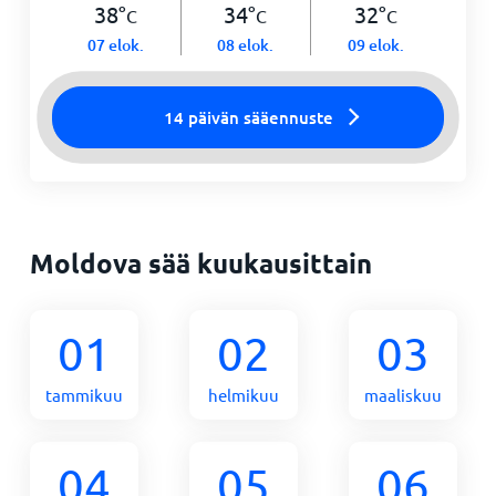
38
°
34
°
32
°
C
C
C
07 elok.
08 elok.
09 elok.
14 päivän sääennuste
Moldova sää kuukausittain
01
02
03
tammikuu
helmikuu
maaliskuu
04
05
06