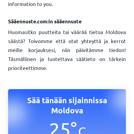
information to you.
Sääennuste.com:in sääennuste
Huomasitko puutteita tai väärää tietoa Moldova
säästä? Toivomme että otat yhteyttä ja kerrot
meille korjauksesi, niin päivitämme tiedon!
Täsmällinen ja luotettava säätieto on tärkein
prioriteettimme.
Sää tänään sijainnissa
Moldova
25
°
C