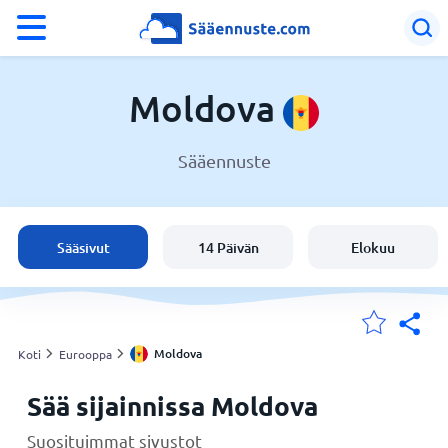
°F
°C
Moldova
Sääennuste
Sää Moldova
Moldova
Sääsivut
14 Päivän
Elokuu
Suomi
Sijaintini
Moldova
Koti
Eurooppa
Sää sijainnissa Moldova
Koti
Suosituimmat sivustot