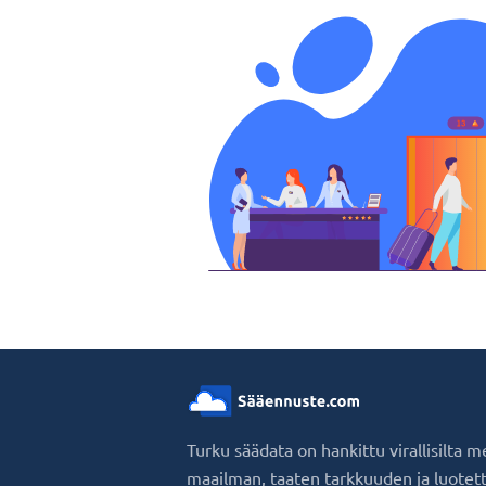
Turku säädata on hankittu virallisilta m
maailman, taaten tarkkuuden ja luotet