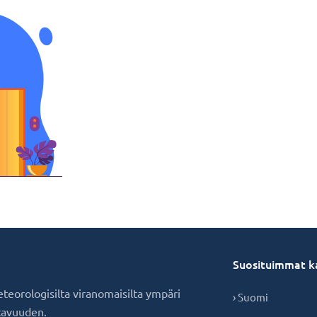
Suosituimmat k
eteorologisilta viranomaisilta ympäri
› Suomi
tavuuden.