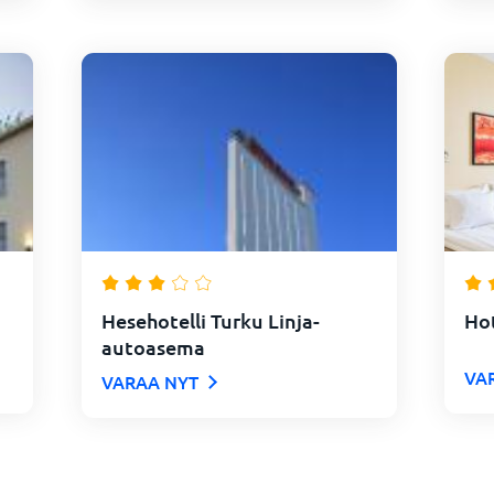
Hesehotelli Turku Linja-
Ho
autoasema
VA
VARAA NYT