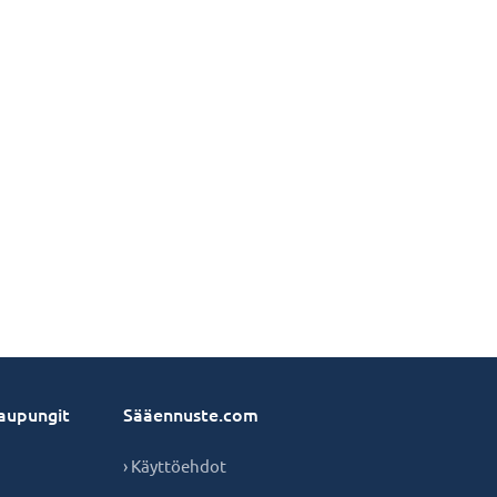
aupungit
Sääennuste.com
› Käyttöehdot