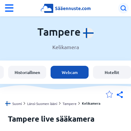
°F
°C
Tampere
Kelikamera
Sää Tampere
Suomi
Historiallinen
Webcam
Hotellit
Sijaintini
Koti
Kelikamera
Suomi
Länsi-Suomen lääni
Tampere
Tampere live sääkamera