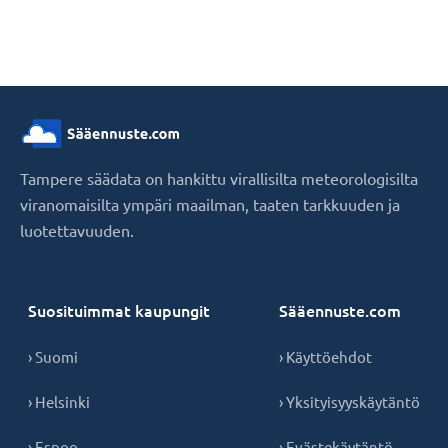
Tampere säädata on hankittu virallisilta meteorologisilta
viranomaisilta ympäri maailman, taaten tarkkuuden ja
luotettavuuden.
Suosituimmat kaupungit
Sääennuste.com
› Suomi
› Käyttöehdot
› Helsinki
› Yksityisyyskäytäntö
› Espoo
› Evästekäytäntö