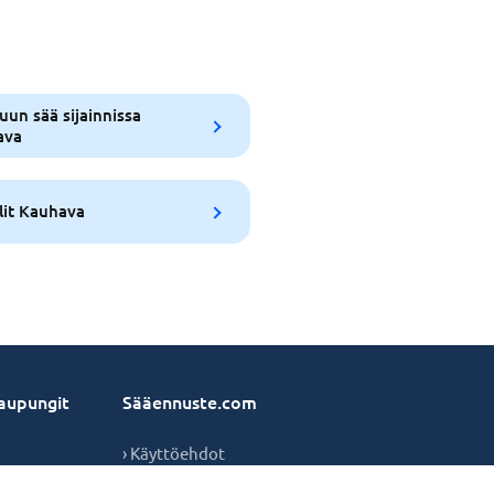
uun sää sijainnissa
ava
lit Kauhava
aupungit
Sääennuste.com
› Käyttöehdot