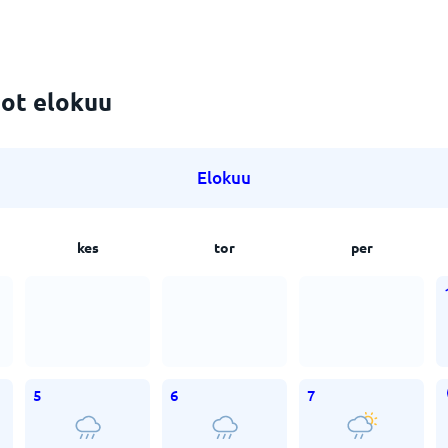
ot elokuu
Elokuu
kes
tor
per
5
6
7