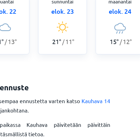
auantai
sunnuntai
maanantai
ok. 22
elok. 23
elok. 24
1
°
13
°
21
°
11
°
15
°
12
°
/
/
/
äennuste
aisempaa ennustetta varten katso
Kauhava 14
ajankohtana.
ikassa Kauhava päivitetään päivittäin
äsmällistä tietoa.