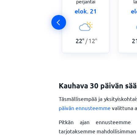
torstai
perjantai
l
elok. 20
elok. 21
el
21
°
12
°
22
°
12
°
2
/
/
Kauhava 30 päivän sä
Täsmällisempää ja yksityiskoht
päivän ennusteemme
valittuna 
Pitkän ajan ennusteemme pa
tarjotaksemme mahdollisimman t