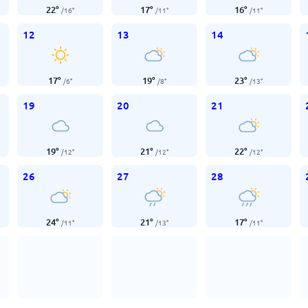
22
°
17
°
16
°
/
16
°
/
11
°
/
11
°
12
13
14
17
°
19
°
23
°
/
6
°
/
8
°
/
13
°
19
20
21
19
°
21
°
22
°
/
12
°
/
12
°
/
12
°
26
27
28
24
°
21
°
17
°
/
11
°
/
13
°
/
11
°