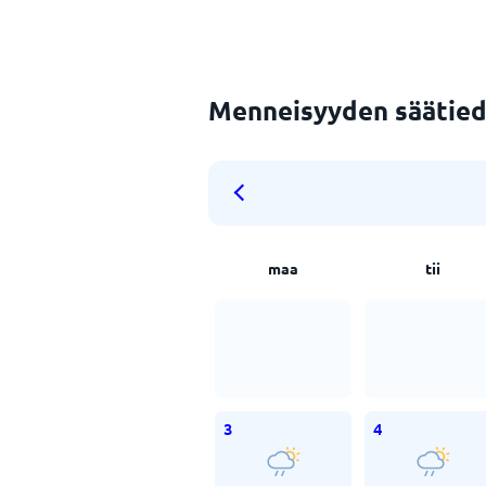
Menneisyyden säätied
maa
tii
3
4