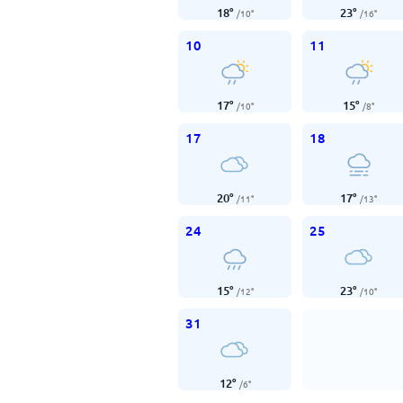
18
°
23
°
/
10
°
/
16
°
10
11
17
°
15
°
/
10
°
/
8
°
17
18
20
°
17
°
/
11
°
/
13
°
24
25
15
°
23
°
/
12
°
/
10
°
31
12
°
/
6
°