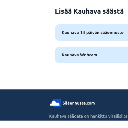
Lisää Kauhava säästä
Kauhava 14 päivän sääennuste
Kauhava Webcam
Kauhava säädata on hankittu virallisilt
maailman, taaten tarkkuuden ja luotet