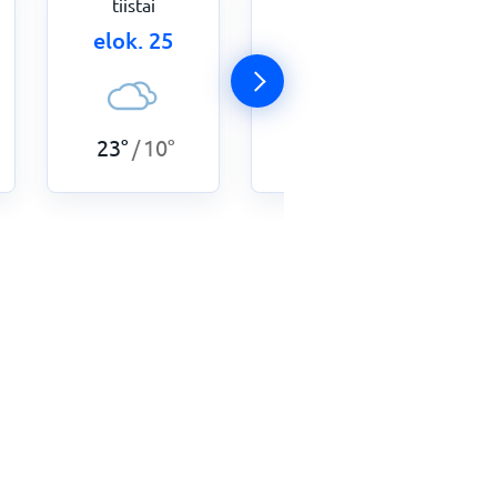
tiistai
keskiviikko
elok. 25
elok. 26
23
°
10
°
24
°
11
°
/
/