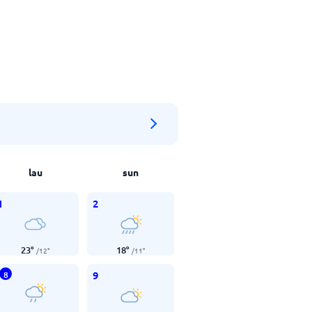
lau
sun
1
2
23
°
18
°
/
12
°
/
11
°
9
8