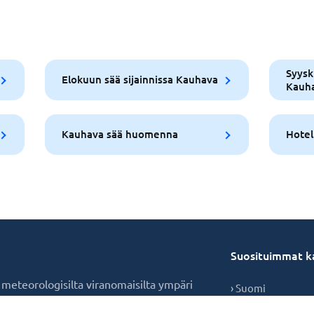
Syysk
Elokuun sää sijainnissa Kauhava
Kauh
Kauhava sää huomenna
Hotel
Suosituimmat k
a meteorologisilta viranomaisilta ympäri
› Suomi
tavuuden.