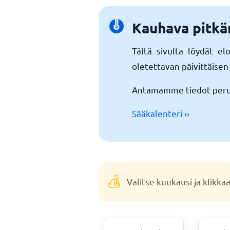
Kauhava pitkä
Tältä sivulta löydät e
oletettavan päivittäise
Antamamme tiedot perust
Sääkalenteri ››
Valitse kuukausi ja klikka