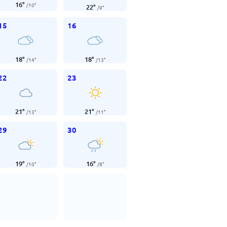
16
°
/
10
°
22
°
/
9
°
15
16
18
°
18
°
/
14
°
/
13
°
22
23
21
°
21
°
/
13
°
/
11
°
29
30
19
°
16
°
/
10
°
/
8
°