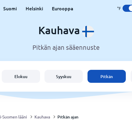
Suomi
Helsinki
Eurooppa
°F
Kauhava
Pitkän ajan sääennuste
Elokuu
Syyskuu
Pitkän
Pitkän ajan
i-Suomen lääni
Kauhava