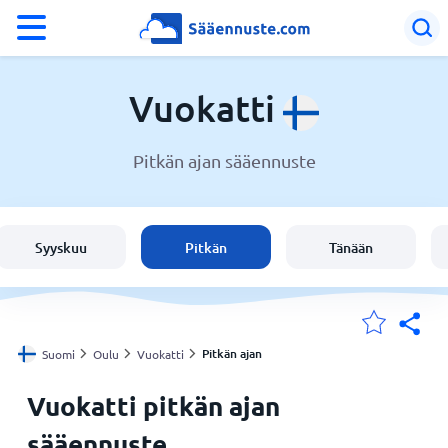
°F
°C
Vuokatti
Pitkän ajan sääennuste
Sää Vuokatti
Suomi
Syyskuu
Pitkän
Tänään
Sijaintini
Koti
Pitkän ajan
Suomi
Oulu
Vuokatti
Vuokatti pitkän ajan
sääennuste