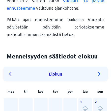
ennustetta varten katso
Vuokatti 14 päivän
ennusteemme
valittuna ajankohtana.
Pitkän ajan ennusteemme paikassa Vuokatti
päivitetään päivittäin tarjotaksemme
mahdollisimman täsmällistä tietoa.
Menneisyyden säätiedot elokuu
Elokuu
maa
tii
kes
tor
per
lau
sun
1
2