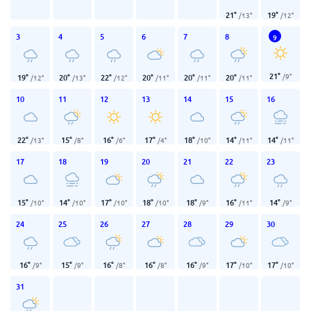
21
°
19
°
/
13
°
/
12
°
3
4
5
6
7
8
9
21
°
/
9
°
19
°
20
°
22
°
20
°
20
°
20
°
/
12
°
/
13
°
/
12
°
/
11
°
/
11
°
/
11
°
10
11
12
13
14
15
16
22
°
15
°
16
°
17
°
18
°
14
°
14
°
/
13
°
/
8
°
/
6
°
/
4
°
/
10
°
/
11
°
/
11
°
17
18
19
20
21
22
23
15
°
14
°
17
°
18
°
18
°
16
°
14
°
/
10
°
/
10
°
/
10
°
/
10
°
/
9
°
/
11
°
/
9
°
24
25
26
27
28
29
30
16
°
15
°
16
°
16
°
16
°
17
°
17
°
/
9
°
/
9
°
/
8
°
/
8
°
/
9
°
/
10
°
/
10
°
31