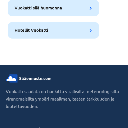
Vuokatti sää huomenna
Hotellit Vuokatti
Vuokatti säädata on hankittu virallisilta meteorologisilta
viranomaisilta ympäri maailman, taaten tarkkuuden ja
luotettavuuden.