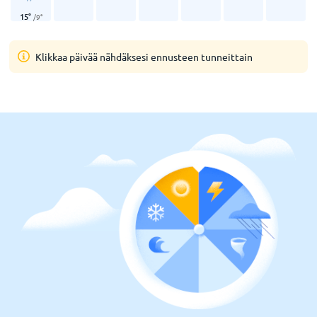
15
°
/
9
°
Klikkaa päivää nähdäksesi ennusteen tunneittain