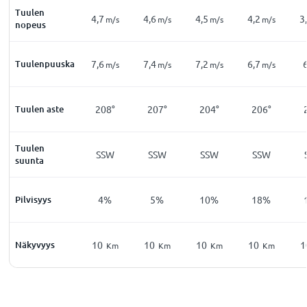
Tuulen
4,7
4,6
4,5
4,2
3
m/s
m/s
m/s
m/s
nopeus
Tuulenpuuska
7,6
7,4
7,2
6,7
m/s
m/s
m/s
m/s
Tuulen aste
208°
207°
204°
206°
Tuulen
SSW
SSW
SSW
SSW
suunta
Pilvisyys
4%
5%
10%
18%
Näkyvyys
10
10
10
10
1
Km
Km
Km
Km