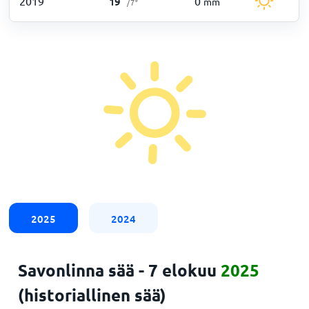
2019
0
19
°
mm
/
7
°
2025
2024
Savonlinna sää - 7 elokuu
2025
(historiallinen sää)