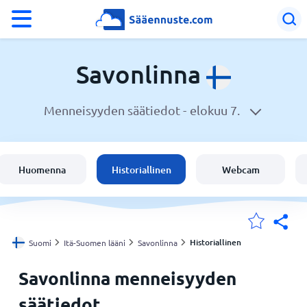
°F
°C
Savonlinna
Menneisyyden säätiedot -
elokuu 7.
Sää Savonlinna
Suomi
Huomenna
Historiallinen
Webcam
Sijaintini
Koti
Historiallinen
Suomi
Itä-Suomen lääni
Savonlinna
Savonlinna menneisyyden
säätiedot