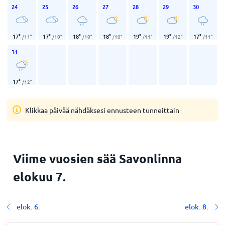
24
25
26
27
28
29
30
17
°
17
°
18
°
18
°
19
°
19
°
17
°
/
11
°
/
10
°
/
10
°
/
10
°
/
11
°
/
12
°
/
11
°
31
17
°
/
12
°
Klikkaa päivää nähdäksesi ennusteen tunneittain
Viime vuosien sää Savonlinna
elokuu 7.
elok. 6.
elok. 8.