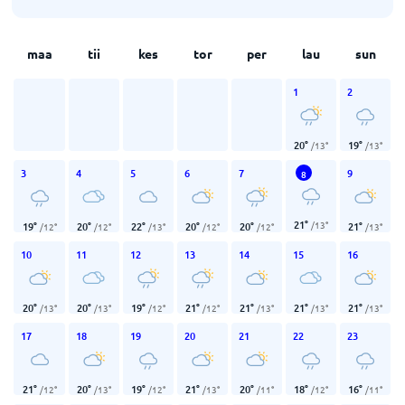
maa
tii
kes
tor
per
lau
sun
1
2
20
°
19
°
/
13
°
/
13
°
3
4
5
6
7
9
8
21
°
/
13
°
19
°
20
°
22
°
20
°
20
°
21
°
/
12
°
/
12
°
/
13
°
/
12
°
/
12
°
/
13
°
10
11
12
13
14
15
16
20
°
20
°
19
°
21
°
21
°
21
°
21
°
/
13
°
/
13
°
/
12
°
/
12
°
/
13
°
/
13
°
/
13
°
17
18
19
20
21
22
23
21
°
20
°
19
°
21
°
20
°
18
°
16
°
/
12
°
/
13
°
/
12
°
/
13
°
/
11
°
/
12
°
/
11
°