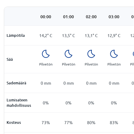
00:00
01:00
02:00
03:00
0
Lämpötila
14,2
°
C
13,5
°
C
13,1
°
C
12,9
°
C
1
Sää
Pilvetön
Pilvetön
Pilvetön
Pilvetön
Pi
Sademäärä
0
mm
0
mm
0
mm
0
mm
0
Lumisateen
0%
0%
0%
0%
mahdollisuus
Kosteus
73%
77%
80%
83%