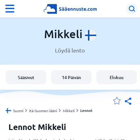
°F
°C
Mikkeli
Löydä lento
Sää Mikkeli
Suomi
Sääsivut
14 Päivän
Elokuu
Sijaintini
Koti
Lennot
Suomi
Itä-Suomen lääni
Mikkeli
Lennot Mikkeli