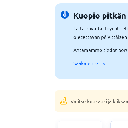
Kuopio pitkän
Tältä sivulta löydät e
oletettavan päivittäise
Antamamme tiedot perust
Sääkalenteri ››
Valitse kuukausi ja klikka