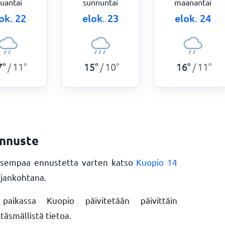
auantai
sunnuntai
maanantai
ok. 22
elok. 23
elok. 24
7
°
11
°
15
°
10
°
16
°
11
°
/
/
/
ennuste
aisempaa ennustetta varten katso
Kuopio 14
ajankohtana.
ikassa Kuopio päivitetään päivittäin
äsmällistä tietoa.