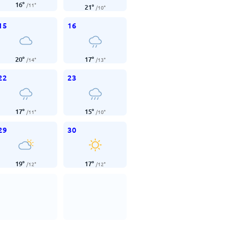
16
°
/
11
°
21
°
/
10
°
15
16
20
°
17
°
/
14
°
/
13
°
22
23
17
°
15
°
/
11
°
/
10
°
29
30
19
°
17
°
/
12
°
/
12
°