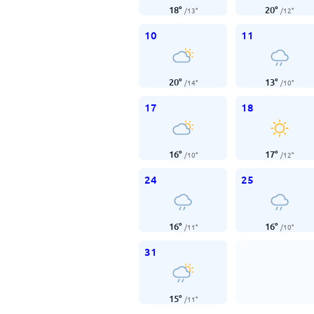
18
°
20
°
/
13
°
/
12
°
10
11
20
°
13
°
/
14
°
/
10
°
17
18
16
°
17
°
/
10
°
/
12
°
24
25
16
°
16
°
/
11
°
/
10
°
31
15
°
/
11
°