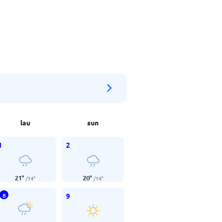
lau
sun
1
2
21
°
20
°
/
14
°
/
14
°
9
8