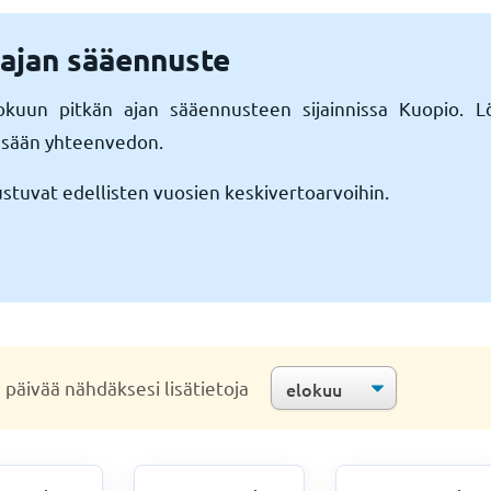
 ajan sääennuste
lokuun pitkän ajan sääennusteen sijainnissa Kuopio. 
n sään yhteenvedon.
uvat edellisten vuosien keskivertoarvoihin.
a päivää nähdäksesi lisätietoja