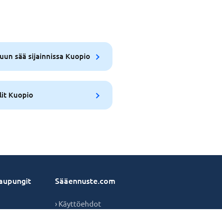
uun sää sijainnissa Kuopio
lit Kuopio
aupungit
Sääennuste.com
› Käyttöehdot