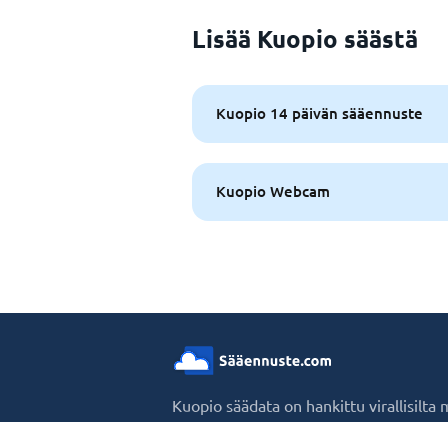
Lisää Kuopio säästä
Kuopio 14 päivän sääennuste
Kuopio Webcam
Kuopio säädata on hankittu virallisilta
maailman, taaten tarkkuuden ja luotet