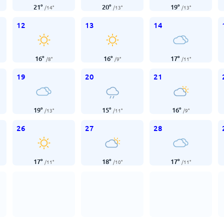
21
°
20
°
19
°
/
14
°
/
13
°
/
13
°
12
13
14
16
°
16
°
17
°
/
8
°
/
9
°
/
11
°
19
20
21
19
°
15
°
16
°
/
13
°
/
11
°
/
9
°
26
27
28
17
°
18
°
17
°
/
11
°
/
10
°
/
11
°