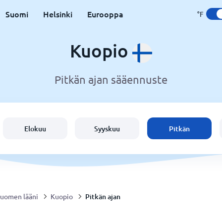
Suomi
Helsinki
Eurooppa
°F
Kuopio
Pitkän ajan sääennuste
Elokuu
Syyskuu
Pitkän
Pitkän ajan
Suomen lääni
Kuopio