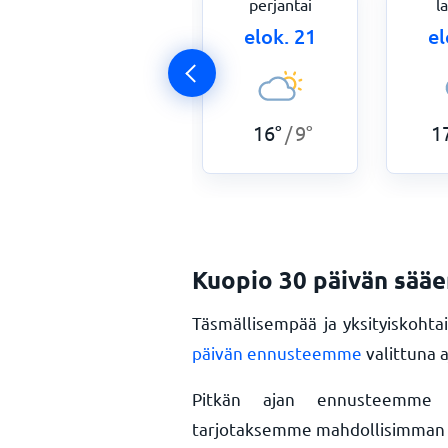
torstai
perjantai
l
elok. 20
elok. 21
el
15
°
11
°
16
°
9
°
1
/
/
Kuopio 30 päivän sää
Täsmällisempää ja yksityiskoht
päivän ennusteemme
valittuna 
Pitkän ajan ennusteemme pa
tarjotaksemme mahdollisimman t