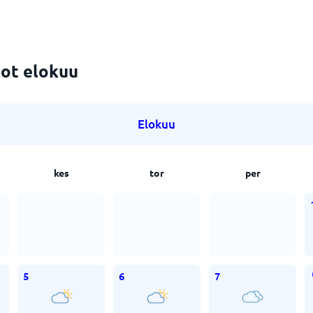
ot elokuu
Elokuu
kes
tor
per
5
6
7