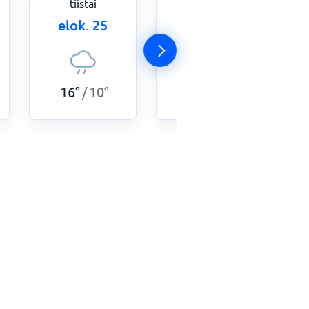
tiistai
keskiviikko
elok. 25
elok. 26
17
°
11
°
/
16
°
10
°
/