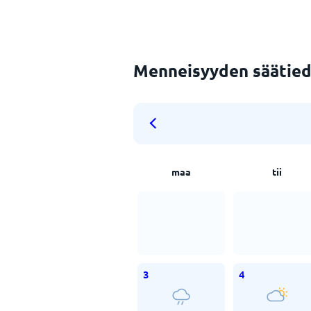
Menneisyyden säätied
maa
tii
3
4