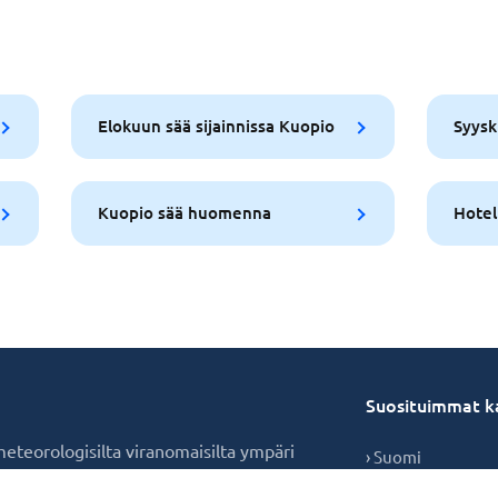
Elokuun sää sijainnissa Kuopio
Syysk
Kuopio sää huomenna
Hotel
Suosituimmat k
 meteorologisilta viranomaisilta ympäri
› Suomi
tavuuden.