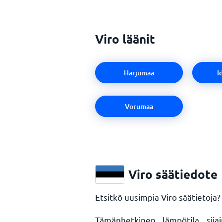
Viro läänit
Harjumaa
I
Vorumaa
Viro säätiedote
Etsitkö uusimpia Viro säätietoja? 
Tämänhetkinen lämpötila sij