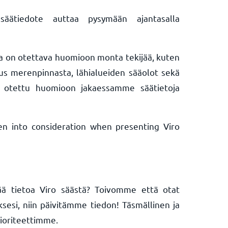
säätiedote auttaa pysymään ajantasalla
ssa on otettava huomioon monta tekijää, kuten
eus merenpinnasta, lähialueiden sääolot sekä
 otettu huomioon jakaessamme säätietoja
en into consideration when presenting Viro
ää tietoa Viro säästä? Toivomme että otat
ksesi, niin päivitämme tiedon! Täsmällinen ja
rioriteettimme.