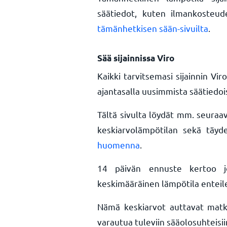
säätiedot, kuten ilmankosteud
tämänhetkisen sään-sivuilta
.
Sää sijainnissa Viro
Kaikki tarvitsemasi sijainnin Vi
ajantasalla uusimmista säätiedois
Tältä sivulta löydät mm. seura
keskiarvolämpötilan sekä täyd
huomenna
.
14 päivän ennuste kertoo j
keskimääräinen lämpötila enteil
Nämä keskiarvot auttavat matka
varautua tuleviin sääolosuhteisii