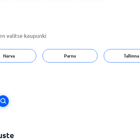
n valitse kaupunki
Narva
Parnu
Tallinna
uste