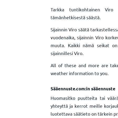
Tarkka tuntikohtainen Viro 
tämänhetkisestä säästä.
Sijainnin Viro säätä tarkastelle
vuodenaika, sijainnin Viro kork
muuta. Kaikki nämä seikat on
sijainnillesi Viro.
All of these and more are tak
weather information to you.
Sääennuste.com:in sääennuste
Huomasitko puutteita tai väär
yhteyttä ja kerrot meille korjau
luotettava säätieto on tärkein p