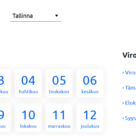
n
Vir
› Vir
3
04
05
06
› Täm
skuu
huhtikuu
toukokuu
kesäkuu
› Elo
9
10
11
12
› Syy
kuu
lokakuu
marraskuu
joulukuu