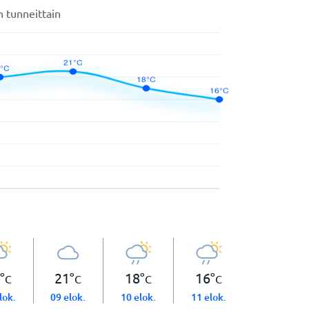
n tunneittain
°
21
°
18
°
16
°
C
C
C
C
lok.
09 elok.
10 elok.
11 elok.