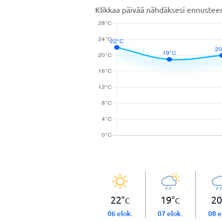
Klikkaa päivää nähdäksesi ennustee
22
°
19
°
20
C
C
06 elok.
07 elok.
08 e