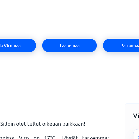
da Virumaa
Laanemaa
Parnuma
Vi
Silloin olet tullut oikeaan paikkaan!
ainnissa Viro on
17
°
C
. Löydät tarkemmat