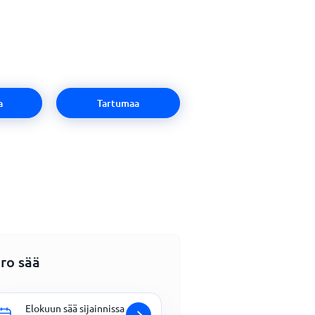
a
Tartumaa
ro sää
Elokuun sää sijainnissa