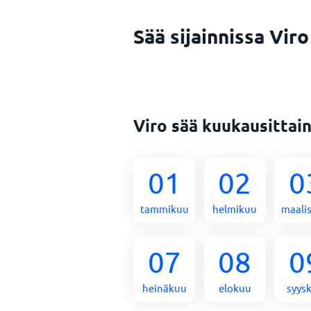
Sää sijainnissa Viro
Viro sää kuukausittai
01
02
0
tammikuu
helmikuu
maali
07
08
0
heinäkuu
elokuu
syys