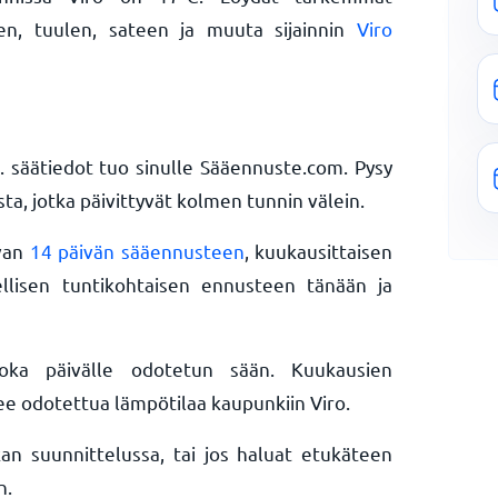
en, tuulen, sateen ja muuta sijainnin
Viro
ro. säätiedot tuo sinulle Sääennuste.com. Pysy
ta, jotka päivittyvät kolmen tunnin välein.
avan
14 päivän sääennusteen
, kuukausittaisen
ellisen tuntikohtaisen ennusteen tänään ja
oka päivälle odotetun sään. Kuukausien
ee odotettua lämpötilaa kaupunkiin Viro.
n suunnittelussa, tai jos haluat etukäteen
n.