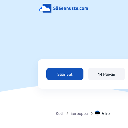
Sääsivut
14 Päivän
Viro
Koti
Eurooppa