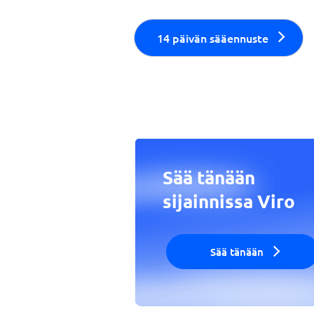
14 päivän sääennuste
Sää tänään
sijainnissa Viro
Sää tänään