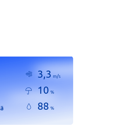
3,3
m/s
10
%
88
tä
%