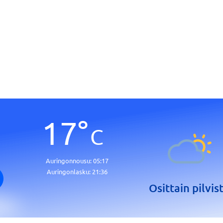
17
°
C
Auringonnousu:
05:17
Auringonlasku:
21:36
Osittain pilvis