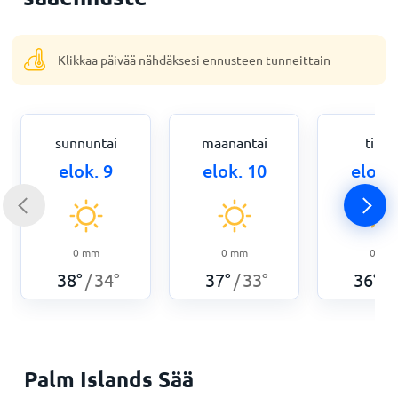
Klikkaa päivää nähdäksesi ennusteen tunneittain
sunnuntai
maanantai
tiista
elok. 9
elok. 10
elok.
0
mm
0
mm
0
mm
38
°
34
°
37
°
33
°
36
°
/
/
/
Palm Islands Sää