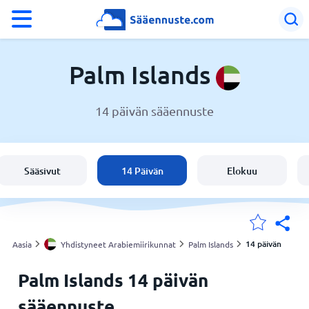
°F
°C
Palm Islands
14 päivän sääennuste
Sää Palm Islands
Yhdistyneet Arabiemiirikunnat
Sääsivut
14 Päivän
Elokuu
Suomi
Sijaintini
14 päivän
Aasia
Yhdistyneet Arabiemiirikunnat
Palm Islands
Palm Islands 14 päivän
Koti
sääennuste