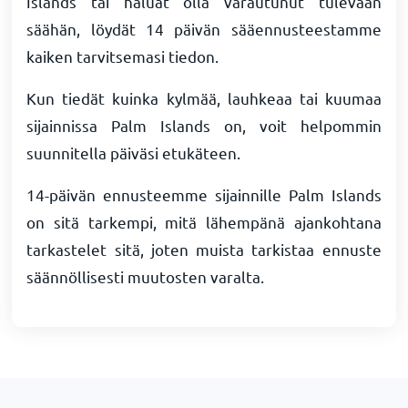
Islands tai haluat olla varautunut tulevaan
säähän, löydät 14 päivän sääennusteestamme
kaiken tarvitsemasi tiedon.
Kun tiedät kuinka kylmää, lauhkeaa tai kuumaa
sijainnissa Palm Islands on, voit helpommin
suunnitella päiväsi etukäteen.
14-päivän ennusteemme sijainnille Palm Islands
on sitä tarkempi, mitä lähempänä ajankohtana
tarkastelet sitä, joten muista tarkistaa ennuste
säännöllisesti muutosten varalta.