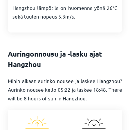
Hangzhou lämpötila on huomenna yönä
26
°
C
sekä tuulen nopeus
5.3
m/s
.
Auringonnousu ja -lasku ajat
Hangzhou
Mihin aikaan aurinko nousee ja laskee Hangzhou?
Aurinko nousee kello
05:22
ja laskee
18:48
. There
will be
8
hours of sun in Hangzhou.