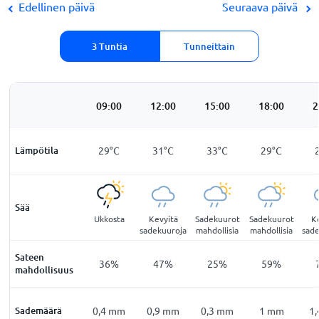
Edellinen päivä
Seuraava päivä
3 Tuntia
Tunneittain
:00
06:00
09:00
12:00
15:00
18:00
2
6
°
C
Lämpötila
25
°
C
29
°
C
31
°
C
33
°
C
29
°
C
Sää
ttain
Kevyitä
Ukkosta
Kevyitä
Sadekuurot
Sadekuurot
K
vistä
sadekuuroja
sadekuuroja
mahdollisia
mahdollisia
sad
Sateen
3
%
60
%
36
%
47
%
25
%
59
%
mahdollisuus
mm
Sademäärä
0,9
mm
0,4
mm
0,9
mm
0,3
mm
1
mm
1,