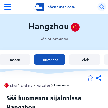
°F
°C
Hangzhou
Sää huomenna
Sää Hangzhou
Kiina
Tänään
Huomenna
9 elok.
Suomi
Sijaintini
Huomenna
Kiina
Zhejiang
Hangzhou
Sää huomenna sijainnissa
Koti
Hangzhou