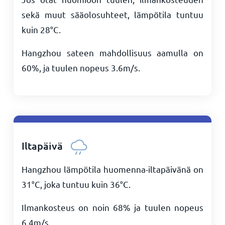
sekä muut sääolosuhteet, lämpötila tuntuu
kuin
28
°
C
.
Hangzhou sateen mahdollisuus aamulla on
60%, ja tuulen nopeus
3.6
m/s
.
Iltapäivä
Hangzhou lämpötila huomenna-iltapäivänä on
31
°
C
, joka tuntuu kuin
36
°
C
.
Ilmankosteus on noin 68% ja tuulen nopeus
6.4
m/s
.