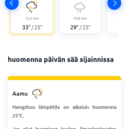
12,5
mm
19,8
mm
76,5
33
°
25
°
29
°
25
°
26
°
/
/
huomenna päivän sää sijainnissa
Aamu
Hangzhou lämpötila on aikaisin huomenna
25
°
C
.
Jos otat huomioon tuulen, ilmankosteuden