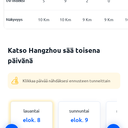
0
UV-indeksi
0
5
9
2
0
Km
Näkyvyys
10
Km
10
Km
10
Km
9
Km
9
Km
1
Katso Hangzhou sää toisena
päivänä
Klikkaa päivää nähdäksesi ennusteen tunneittain
lauantai
sunnuntai
maan
elok. 8
elok. 9
elok