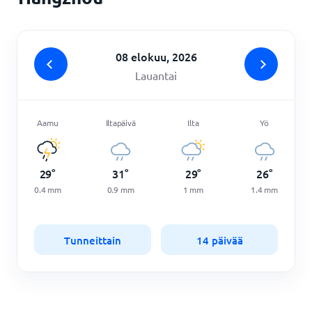
08 elokuu, 2026
Lauantai
Aamu
Iltapäivä
Ilta
Yö
29
°
31
°
29
°
26
°
0.4
mm
0.9
mm
1
mm
1.4
mm
Tunneittain
14 päivää