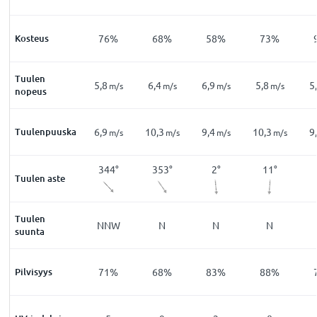
4
%
Kosteus
91
%
76
%
68
%
58
%
73
%
Tuulen
3,6
5,8
6,4
6,9
5,8
5
m/s
m/s
m/s
m/s
m/s
m/s
nopeus
Tuulenpuuska
5,6
6,9
10,3
9,4
10,3
9
m/s
m/s
m/s
m/s
m/s
m/s
33
°
331
°
344
°
353
°
2
°
11
°
Tuulen aste
Tuulen
NW
NNW
NNW
N
N
N
suunta
6
%
Pilvisyys
52
%
71
%
68
%
83
%
88
%