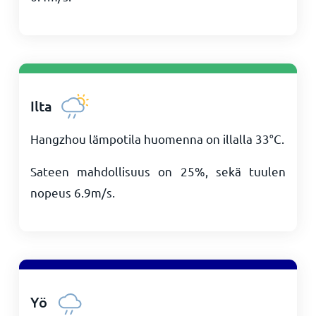
Ilta
Hangzhou lämpotila huomenna on illalla
33
°
C
.
Sateen mahdollisuus on 25%, sekä tuulen
nopeus
6.9
m/s
.
Yö