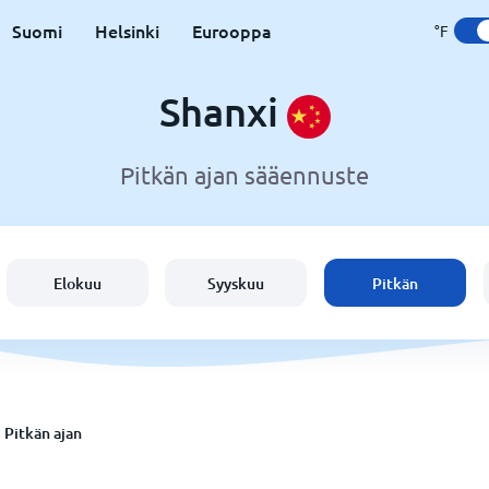
Suomi
Helsinki
Eurooppa
°F
Shanxi
Pitkän ajan sääennuste
Elokuu
Syyskuu
Pitkän
Pitkän ajan