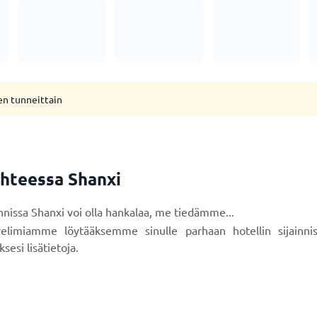
en tunneittain
ohteessa Shanxi
innissa Shanxi voi olla hankalaa, me tiedämme...
velimiamme löytääksemme sinulle parhaan hotellin sijainni
sesi lisätietoja.