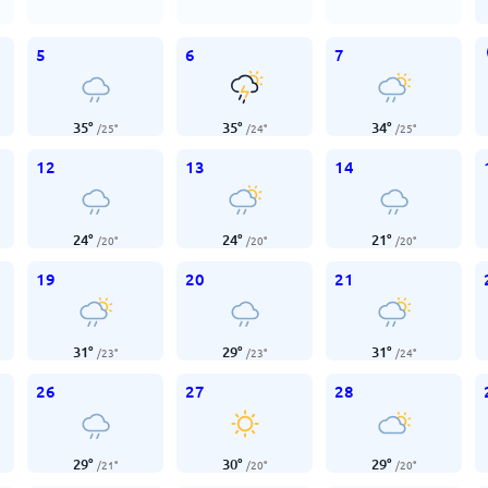
5
6
7
35
°
35
°
34
°
/
25
°
/
24
°
/
25
°
12
13
14
24
°
24
°
21
°
/
20
°
/
20
°
/
20
°
19
20
21
31
°
29
°
31
°
/
23
°
/
23
°
/
24
°
26
27
28
29
°
30
°
29
°
/
21
°
/
20
°
/
20
°