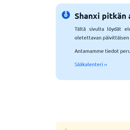
Shanxi pitkän 
Tältä sivulta löydät e
oletettavan päivittäise
Antamamme tiedot perust
Sääkalenteri ››