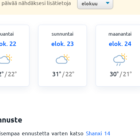
a päivää nähdäksesi lisätietoja
auantai
sunnuntai
maanantai
ok. 22
elok. 23
elok. 24
2
°
22
°
31
°
22
°
30
°
21
°
/
/
/
nnuste
taisempaa ennustetta varten katso
Shanxi 14