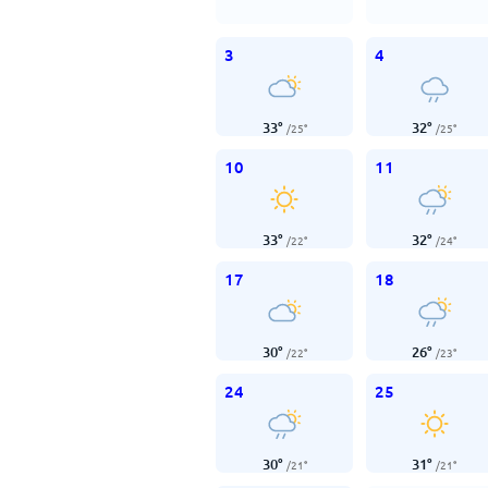
3
4
33
°
32
°
/
25
°
/
25
°
10
11
33
°
32
°
/
22
°
/
24
°
17
18
30
°
26
°
/
22
°
/
23
°
24
25
30
°
31
°
/
21
°
/
21
°