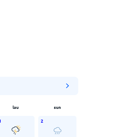
lau
sun
1
2