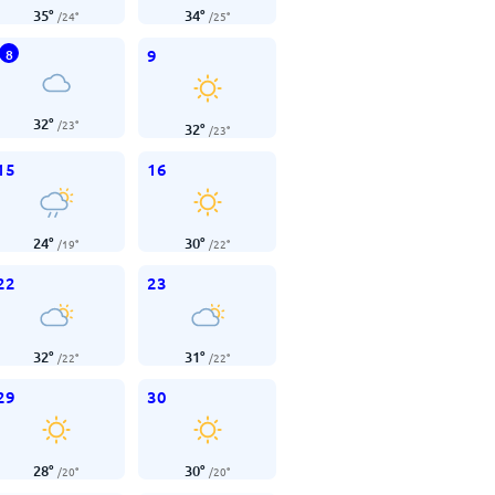
35
°
34
°
/
24
°
/
25
°
9
8
32
°
/
23
°
32
°
/
23
°
15
16
24
°
30
°
/
19
°
/
22
°
22
23
32
°
31
°
/
22
°
/
22
°
29
30
28
°
30
°
/
20
°
/
20
°