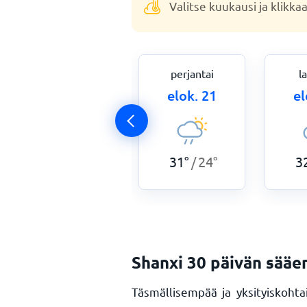
Valitse kuukausi ja klikka
torstai
perjantai
l
elok. 20
elok. 21
el
29
°
23
°
31
°
24
°
3
/
/
Shanxi 30 päivän sääe
Täsmällisempää ja yksityiskoh