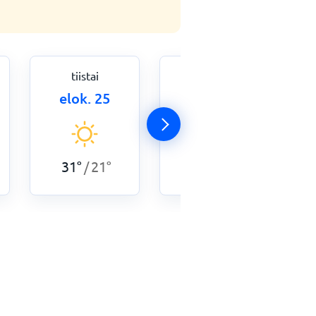
tiistai
keskiviikko
elok. 25
elok. 26
31
°
21
°
29
°
21
°
/
/