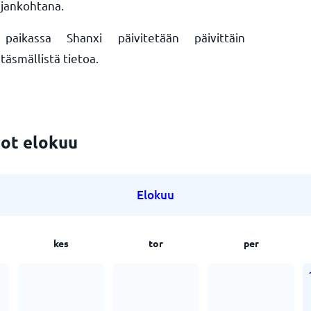
ajankohtana.
ikassa Shanxi päivitetään päivittäin
äsmällistä tietoa.
ot elokuu
Elokuu
kes
tor
per