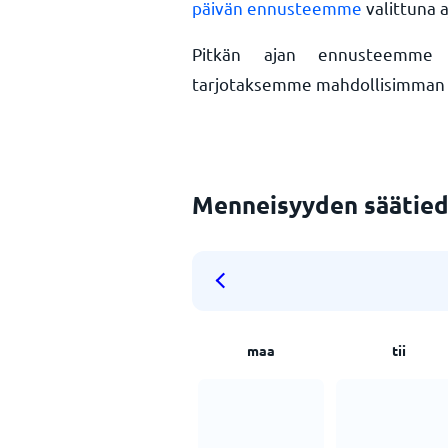
päivän ennusteemme
valittuna 
Pitkän ajan ennusteemme pa
tarjotaksemme mahdollisimman t
Menneisyyden säätied
maa
tii