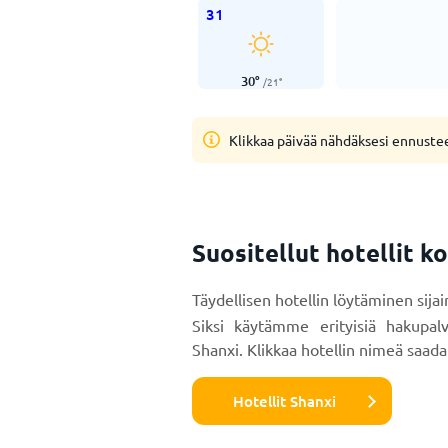
31
30
°
/
21
°
Klikkaa päivää nähdäksesi ennuste
Suositellut hotellit k
Täydellisen hotellin löytäminen sija
Siksi käytämme erityisiä hakupal
Shanxi. Klikkaa hotellin nimeä saadak
Hotellit Shanxi