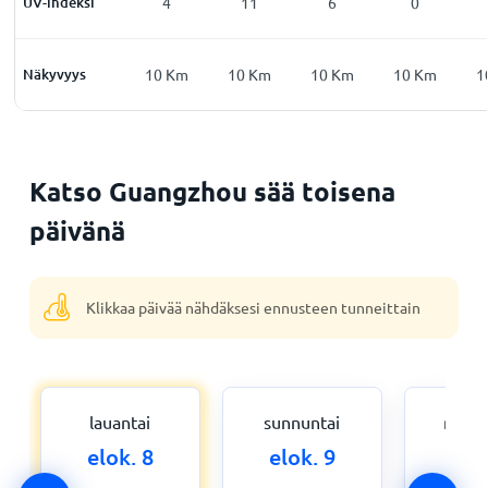
0
UV-indeksi
0
4
11
6
0
Km
Näkyvyys
10
Km
10
Km
10
Km
10
Km
10
Km
1
Katso Guangzhou sää toisena
päivänä
Klikkaa päivää nähdäksesi ennusteen tunneittain
lauantai
sunnuntai
maan
elok. 8
elok. 9
elok