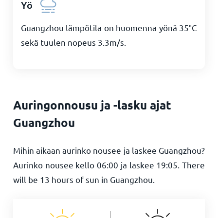
Yö
Guangzhou lämpötila on huomenna yönä
35
°
C
sekä tuulen nopeus
3.3
m/s
.
Auringonnousu ja -lasku ajat
Guangzhou
Mihin aikaan aurinko nousee ja laskee Guangzhou?
Aurinko nousee kello
06:00
ja laskee
19:05
. There
will be
13
hours of sun in Guangzhou.