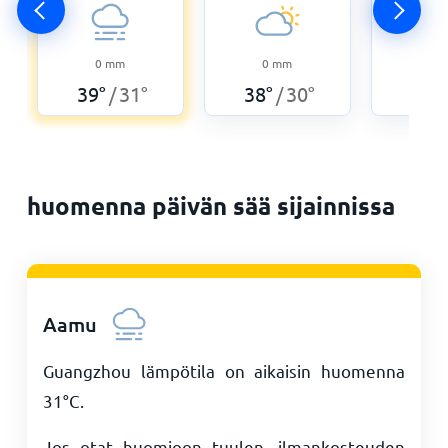
0
0
mm
0
mm
36
°
39
°
31
°
38
°
30
°
/
/
huomenna päivän sää sijainnissa
Aamu
Guangzhou lämpötila on aikaisin huomenna
31
°
C
.
Jos otat huomioon tuulen, ilmankosteuden