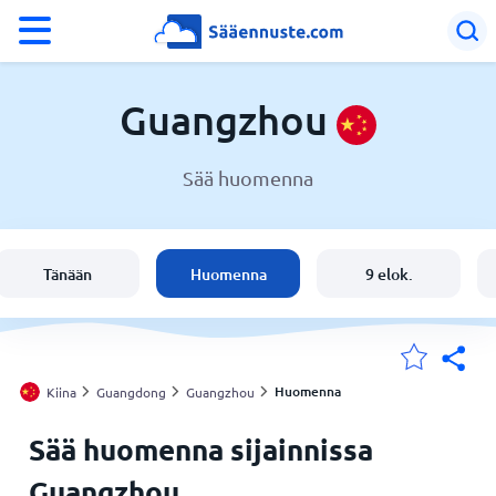
°F
°C
Guangzhou
Sää huomenna
Sää Guangzhou
Kiina
Tänään
Huomenna
9 elok.
Suomi
Sijaintini
Huomenna
Kiina
Guangdong
Guangzhou
Sää huomenna sijainnissa
Koti
Guangzhou