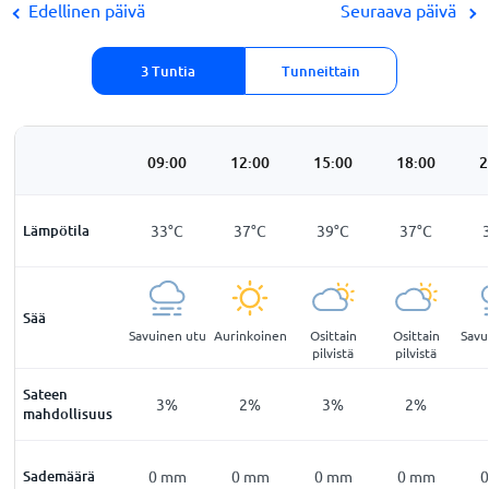
Edellinen päivä
Seuraava päivä
3 Tuntia
Tunneittain
:00
06:00
09:00
12:00
15:00
18:00
2
2
°
C
Lämpötila
31
°
C
33
°
C
37
°
C
39
°
C
37
°
C
Sää
kuurot
Savuinen utu
Savuinen utu
Aurinkoinen
Osittain
Osittain
Savu
llisia
pilvistä
pilvistä
Sateen
3
%
6
%
3
%
2
%
3
%
2
%
mahdollisuus
mm
Sademäärä
0
mm
0
mm
0
mm
0
mm
0
mm
0