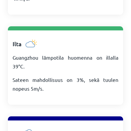
Ilta
Guangzhou lämpotila huomenna on illalla
39
°
C
.
Sateen mahdollisuus on 3%, sekä tuulen
nopeus
5
m/s
.