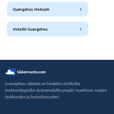
Guangzhou Webcam
Hotellit Guangzhou
Guangzhou säädata on hankittu virallisilta
meteorologisilta viranomaisilta ympäri maailman, taaten
tarkkuuden ja luotettavuuden.