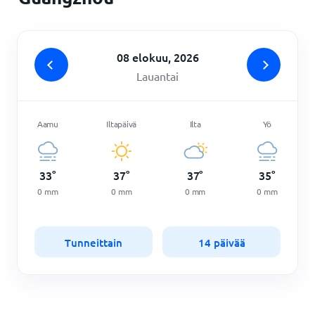
08 elokuu, 2026
Lauantai
Aamu
Iltapäivä
Ilta
Yö
33
°
37
°
37
°
35
°
0
mm
0
mm
0
mm
0
mm
Tunneittain
14 päivää