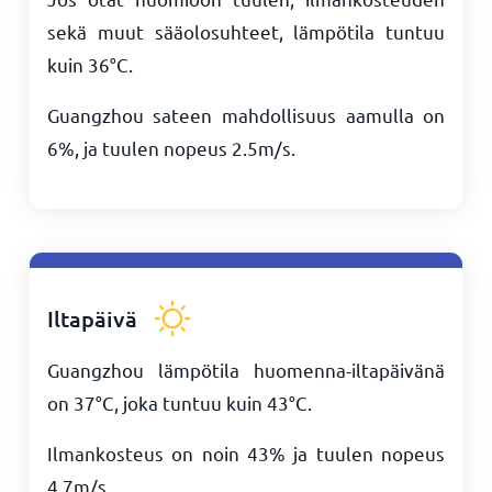
sekä muut sääolosuhteet, lämpötila tuntuu
kuin
36
°
C
.
Guangzhou sateen mahdollisuus aamulla on
6%, ja tuulen nopeus
2.5
m/s
.
Iltapäivä
Guangzhou lämpötila huomenna-iltapäivänä
on
37
°
C
, joka tuntuu kuin
43
°
C
.
Ilmankosteus on noin 43% ja tuulen nopeus
4.7
m/s
.