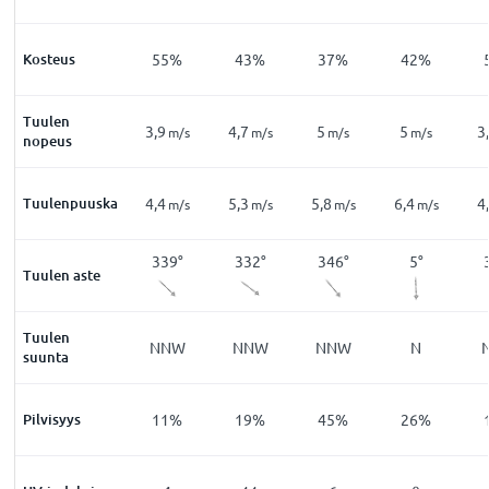
2
%
Kosteus
66
%
55
%
43
%
37
%
42
%
Tuulen
2,5
3,9
4,7
5
5
3
m/s
m/s
m/s
m/s
m/s
m/s
nopeus
Tuulenpuuska
3,6
4,4
5,3
5,8
6,4
4
m/s
m/s
m/s
m/s
m/s
m/s
96
°
322
°
339
°
332
°
346
°
5
°
Tuulen aste
Tuulen
NW
NW
NNW
NNW
NNW
N
suunta
7
%
Pilvisyys
22
%
11
%
19
%
45
%
26
%