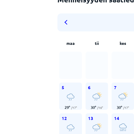
maa
tii
kes
5
6
7
29
°
30
°
30
°
/
17
°
/
16
°
/
17
°
12
13
14