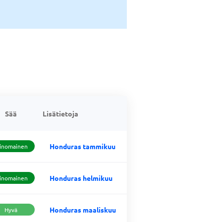
Sää
Lisätietoja
Honduras tammikuu
inomainen
Honduras helmikuu
inomainen
Honduras maaliskuu
Hyvä