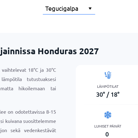
ijainnissa Honduras 2027
 vaihtelevat
18
°
C
ja
30
°
C
lämpötila tutustuaksesi
LÄMPÖTILAT
umatta hikoilemaan tai
30
°
/
18
°
lee on odotettavissa 8-15
sesi kuivana suosittelemme
LUMISET PÄIVÄT
jon sekä vedenkestävät
0