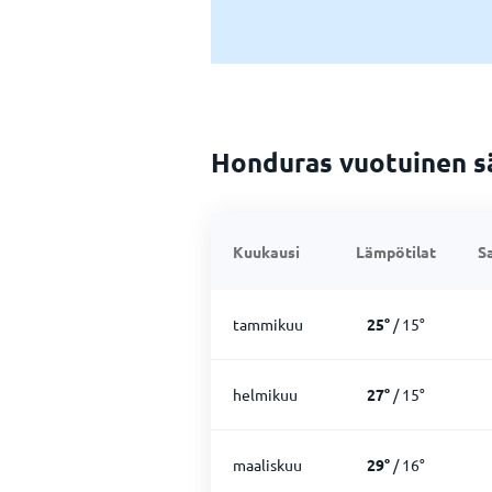
Honduras vuotuinen s
Kuukausi
Lämpötilat
S
tammikuu
25
°
/
15
°
helmikuu
27
°
/
15
°
maaliskuu
29
°
/
16
°