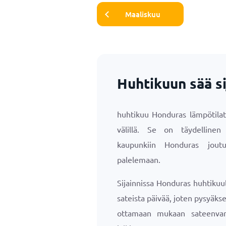
Maaliskuu
Huhtikuun sää s
huhtikuu Honduras lämpötilat
välillä. Se on täydellinen 
kaupunkiin Honduras jout
palelemaan.
Sijainnissa Honduras huhtikuu
sateista päivää, joten pysyäk
ottamaan mukaan sateenvar