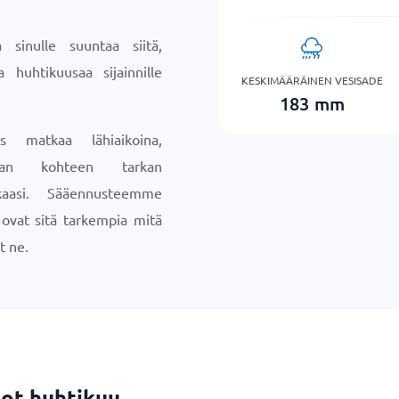
sinulle suuntaa siitä,
a huhtikuusaa sijainnille
KESKIMÄÄRÄINEN VESISADE
183
mm
s matkaa lähiaikoina,
maan kohteen tarkan
aasi. Sääennusteemme
a ovat sitä tarkempia mitä
t ne.
ot huhtikuu