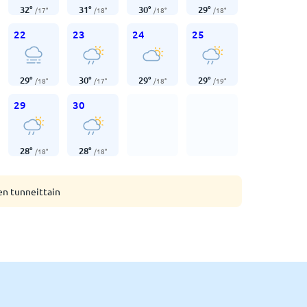
32
°
31
°
30
°
29
°
/
17
°
/
18
°
/
18
°
/
18
°
22
23
24
25
29
°
30
°
29
°
29
°
/
18
°
/
17
°
/
18
°
/
19
°
29
30
28
°
28
°
/
18
°
/
18
°
en tunneittain