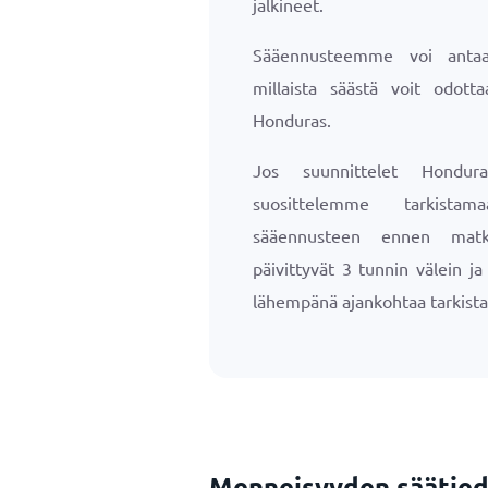
jalkineet.
Sääennusteemme voi antaa 
millaista säästä voit odotta
Honduras.
Jos suunnittelet Hondura
suosittelemme tarkista
sääennusteen ennen matk
päivittyvät 3 tunnin välein j
lähempänä ajankohtaa tarkista
Menneisyyden säätied