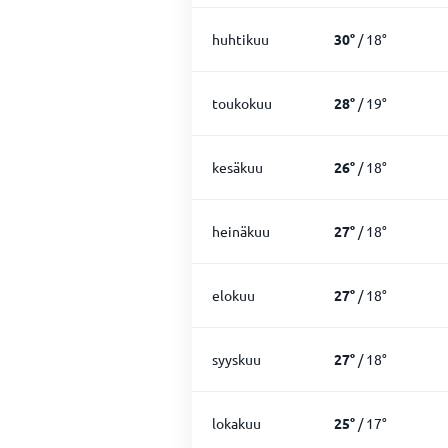
huhtikuu
30
°
/
18
°
toukokuu
28
°
/
19
°
kesäkuu
26
°
/
18
°
heinäkuu
27
°
/
18
°
elokuu
27
°
/
18
°
syyskuu
27
°
/
18
°
lokakuu
25
°
/
17
°