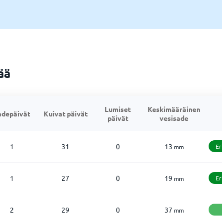
ää
Lumiset
Keskimääräinen
adepäivät
Kuivat päivät
päivät
vesisade
1
31
0
13
Er
mm
1
27
0
19
Er
mm
2
29
0
37
mm