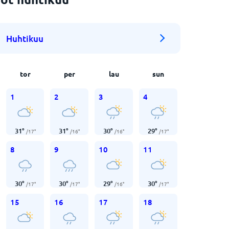
Huhtikuu
tor
per
lau
sun
1
2
3
4
31
°
31
°
30
°
29
°
/
17
°
/
16
°
/
16
°
/
17
°
8
9
10
11
30
°
30
°
29
°
30
°
/
17
°
/
17
°
/
16
°
/
17
°
15
16
17
18