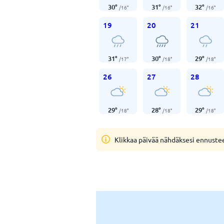
30
°
31
°
32
°
/
16
°
/
16
°
/
16
°
19
20
21
31
°
30
°
29
°
/
17
°
/
18
°
/
18
°
26
27
28
29
°
28
°
29
°
/
18
°
/
18
°
/
18
°
Klikkaa päivää nähdäksesi ennuste