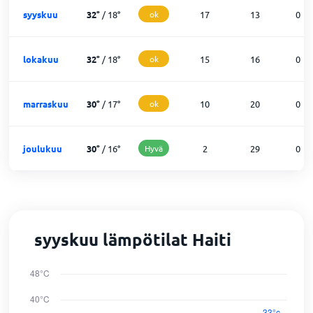
syyskuu
32
°
/
18
°
ok
17
13
0
lokakuu
32
°
/
18
°
ok
15
16
0
marraskuu
30
°
/
17
°
ok
10
20
0
joulukuu
30
°
/
16
°
Hyvä
2
29
0
syyskuu lämpötilat Haiti