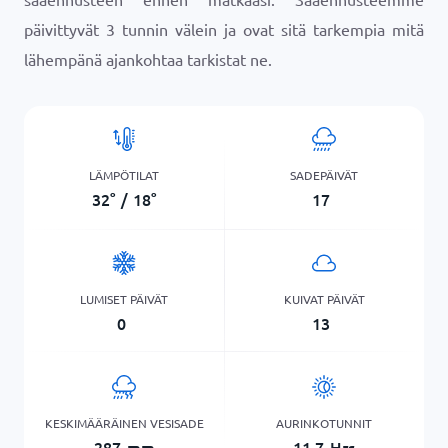
päivittyvät 3 tunnin välein ja ovat sitä tarkempia mitä
lähempänä ajankohtaa tarkistat ne.
LÄMPÖTILAT
SADEPÄIVÄT
32
°
/
18
°
17
LUMISET PÄIVÄT
KUIVAT PÄIVÄT
0
13
KESKIMÄÄRÄINEN VESISADE
AURINKOTUNNIT
287
mm
11,7
Hrs