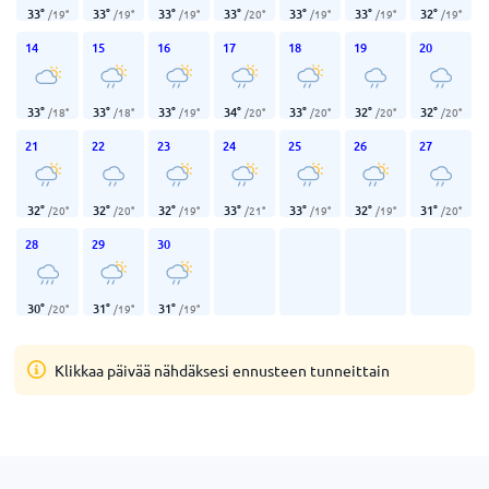
33
°
33
°
33
°
33
°
33
°
33
°
32
°
/
19
°
/
19
°
/
19
°
/
20
°
/
19
°
/
19
°
/
19
°
14
15
16
17
18
19
20
33
°
33
°
33
°
34
°
33
°
32
°
32
°
/
18
°
/
18
°
/
19
°
/
20
°
/
20
°
/
20
°
/
20
°
21
22
23
24
25
26
27
32
°
32
°
32
°
33
°
33
°
32
°
31
°
/
20
°
/
20
°
/
19
°
/
21
°
/
19
°
/
19
°
/
20
°
28
29
30
30
°
31
°
31
°
/
20
°
/
19
°
/
19
°
Klikkaa päivää nähdäksesi ennusteen tunneittain