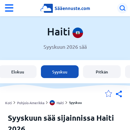
°F
°C
Haiti
Syyskuun 2026 sää
Sää Haiti
Haiti
Elokuu
Syyskuu
Pitkän
Suomi
Sijaintini
Syyskuu
Koti
Pohjois-Amerikka
Haiti
Syyskuun sää sijainnissa Haiti
Koti
2026