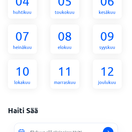
04
05
06
huhtikuu
toukokuu
kesäkuu
07
08
09
heinäkuu
elokuu
syyskuu
10
11
12
lokakuu
marraskuu
joulukuu
Haiti Sää