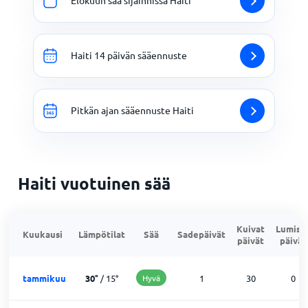
Elokuun sää sijainnissa Haiti
Haiti 14 päivän sääennuste
Pitkän ajan sääennuste Haiti
Haiti vuotuinen sää
Kuivat
Lumise
Kuukausi
Lämpötilat
Sää
Sadepäivät
päivät
päivät
tammikuu
30
°
/
15
°
Hyvä
1
30
0