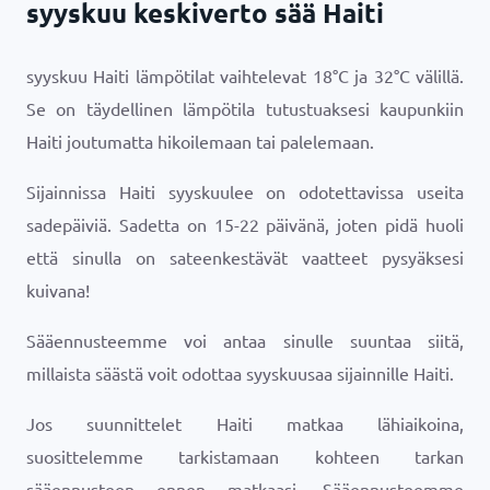
syyskuu keskiverto sää Haiti
syyskuu Haiti lämpötilat vaihtelevat
18
°
C
ja
32
°
C
välillä.
Se on täydellinen lämpötila tutustuaksesi kaupunkiin
Haiti joutumatta hikoilemaan tai palelemaan.
Sijainnissa Haiti syyskuulee on odotettavissa useita
sadepäiviä. Sadetta on 15-22 päivänä, joten pidä huoli
että sinulla on sateenkestävät vaatteet pysyäksesi
kuivana!
Sääennusteemme voi antaa sinulle suuntaa siitä,
millaista säästä voit odottaa syyskuusaa sijainnille Haiti.
Jos suunnittelet Haiti matkaa lähiaikoina,
suosittelemme tarkistamaan kohteen tarkan
sääennusteen ennen matkaasi. Sääennusteemme