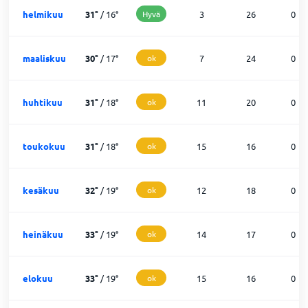
helmikuu
31
°
/
16
°
Hyvä
3
26
0
maaliskuu
30
°
/
17
°
ok
7
24
0
huhtikuu
31
°
/
18
°
ok
11
20
0
toukokuu
31
°
/
18
°
ok
15
16
0
kesäkuu
32
°
/
19
°
ok
12
18
0
heinäkuu
33
°
/
19
°
ok
14
17
0
elokuu
33
°
/
19
°
ok
15
16
0