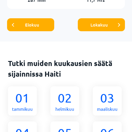
Elokuu
Lokakuu
Tutki muiden kuukausien säätä
sijainnissa Haiti
01
02
03
tammikuu
helmikuu
maaliskuu