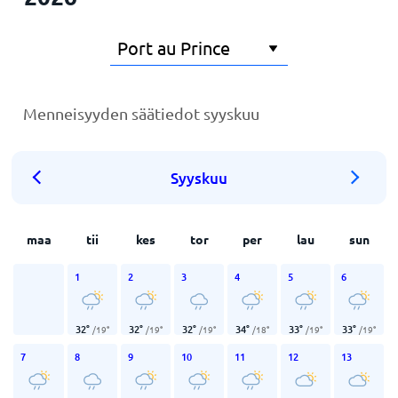
Menneisyyden säätiedot syyskuu
Syyskuu
maa
tii
kes
tor
per
lau
sun
1
2
3
4
5
6
32
°
32
°
32
°
34
°
33
°
33
°
/
19
°
/
19
°
/
19
°
/
18
°
/
19
°
/
19
°
7
8
9
10
11
12
13