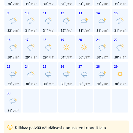
30
°
31
°
30
°
31
°
31
°
31
°
31
°
/
18
°
/
19
°
/
19
°
/
19
°
/
18
°
/
18
°
/
18
°
9
10
11
12
13
14
15
32
°
31
°
31
°
32
°
31
°
31
°
31
°
/
18
°
/
18
°
/
18
°
/
19
°
/
19
°
/
18
°
/
18
°
16
17
18
19
20
21
22
30
°
29
°
29
°
31
°
30
°
30
°
30
°
/
18
°
/
18
°
/
17
°
/
17
°
/
17
°
/
17
°
/
17
°
23
24
25
26
27
28
29
31
°
30
°
30
°
30
°
30
°
30
°
30
°
/
17
°
/
17
°
/
18
°
/
18
°
/
17
°
/
18
°
/
17
°
30
31
°
/
17
°
Klikkaa päivää nähdäksesi ennusteen tunneittain