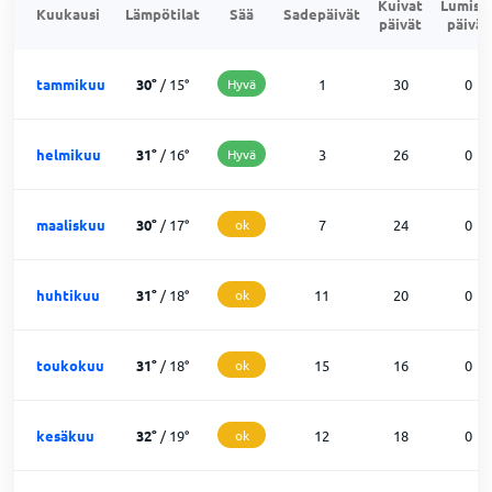
Kuivat
Lumise
Kuukausi
Lämpötilat
Sää
Sadepäivät
päivät
päivät
tammikuu
30
°
/
15
°
Hyvä
1
30
0
helmikuu
31
°
/
16
°
Hyvä
3
26
0
maaliskuu
30
°
/
17
°
ok
7
24
0
huhtikuu
31
°
/
18
°
ok
11
20
0
toukokuu
31
°
/
18
°
ok
15
16
0
kesäkuu
32
°
/
19
°
ok
12
18
0