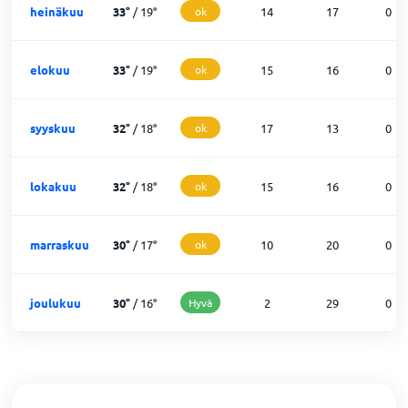
heinäkuu
33
°
/
19
°
ok
14
17
0
elokuu
33
°
/
19
°
ok
15
16
0
syyskuu
32
°
/
18
°
ok
17
13
0
lokakuu
32
°
/
18
°
ok
15
16
0
marraskuu
30
°
/
17
°
ok
10
20
0
joulukuu
30
°
/
16
°
Hyvä
2
29
0