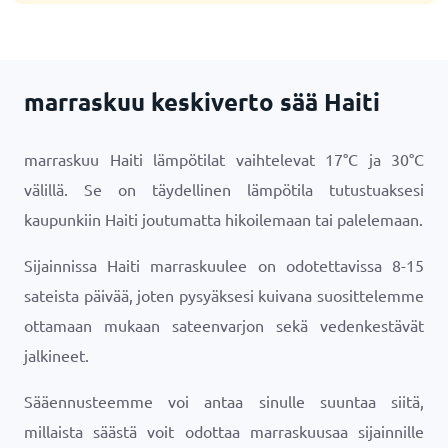
marraskuu keskiverto sää Haiti
marraskuu Haiti lämpötilat vaihtelevat
17
°
C
ja
30
°
C
välillä. Se on täydellinen lämpötila tutustuaksesi
kaupunkiin Haiti joutumatta hikoilemaan tai palelemaan.
Sijainnissa Haiti marraskuulee on odotettavissa 8-15
sateista päivää, joten pysyäksesi kuivana suosittelemme
ottamaan mukaan sateenvarjon sekä vedenkestävät
jalkineet.
Sääennusteemme voi antaa sinulle suuntaa siitä,
millaista säästä voit odottaa marraskuusaa sijainnille