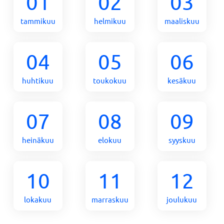
01
02
03
tammikuu
helmikuu
maaliskuu
04
05
06
huhtikuu
toukokuu
kesäkuu
07
08
09
heinäkuu
elokuu
syyskuu
10
11
12
lokakuu
marraskuu
joulukuu