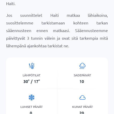
Haiti.
Jos suunnittelet Haiti matkaa lähiaikoina,
suosittelemme tarkistamaan kohteen tarkan
sääennusteen ennen matkaasi. Sääennusteemme
päivittyvät 3 tunnin välein ja ovat sitä tarkempia mitä
lähempänä ajankohtaa tarkistat ne.
LÄMPÖTILAT
SADEPÄIVÄT
30
°
/
17
°
10
LUMISET PÄIVÄT
KUIVAT PÄIVÄT
0
20