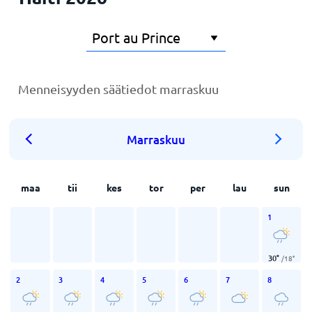
Menneisyyden säätiedot marraskuu
Marraskuu
maa
tii
kes
tor
per
lau
sun
1
30
°
/
18
°
2
3
4
5
6
7
8