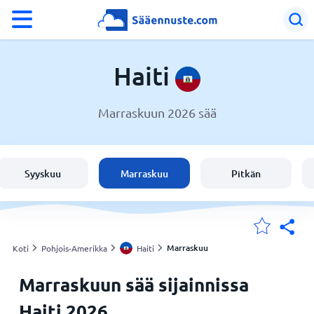
°F
°C
Haiti
Marraskuun 2026 sää
Sää Haiti
Haiti
Syyskuu
Marraskuu
Pitkän
Suomi
Sijaintini
Marraskuu
Koti
Pohjois-Amerikka
Haiti
Marraskuun sää sijainnissa
Koti
Haiti 2026