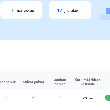
11
12
marraskuu
joulukuu
Lumiset
Keskimääräinen
adepäivät
Kuivat päivät
päivät
vesisade
1
30
0
28
mm