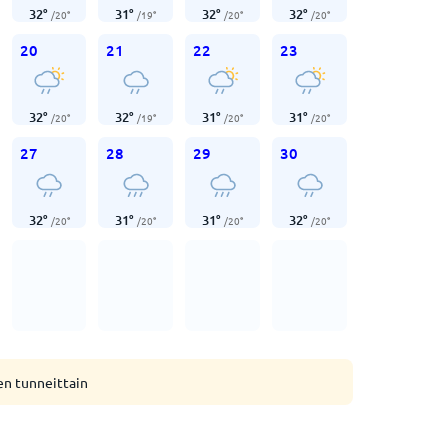
32
°
31
°
32
°
32
°
/
20
°
/
19
°
/
20
°
/
20
°
20
21
22
23
32
°
32
°
31
°
31
°
/
20
°
/
19
°
/
20
°
/
20
°
27
28
29
30
32
°
31
°
31
°
32
°
/
20
°
/
20
°
/
20
°
/
20
°
en tunneittain