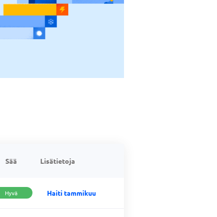
Sää
Lisätietoja
Haiti tammikuu
Hyvä