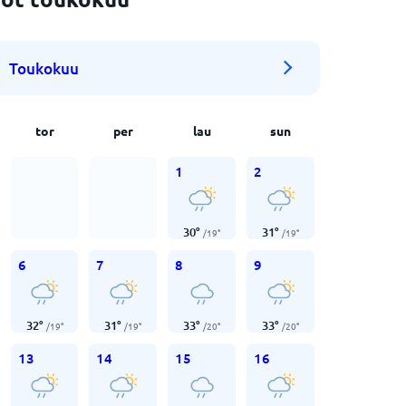
Toukokuu
tor
per
lau
sun
1
2
30
°
31
°
/
19
°
/
19
°
6
7
8
9
32
°
31
°
33
°
33
°
/
19
°
/
19
°
/
20
°
/
20
°
13
14
15
16