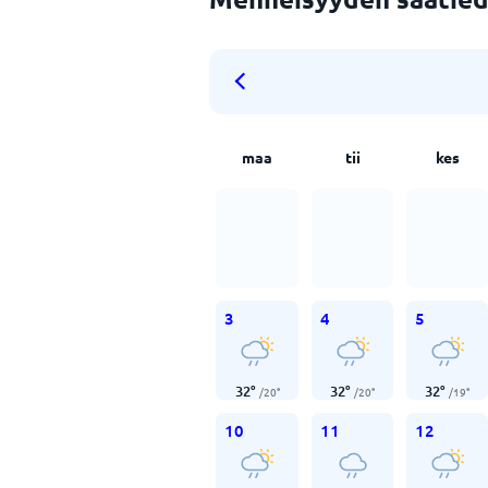
maa
tii
kes
3
4
5
32
°
32
°
32
°
/
20
°
/
20
°
/
19
°
10
11
12