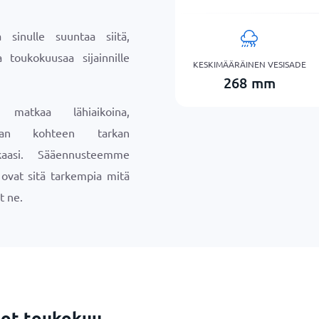
sinulle suuntaa siitä,
a toukokuusaa sijainnille
KESKIMÄÄRÄINEN VESISADE
268
mm
 matkaa lähiaikoina,
maan kohteen tarkan
aasi. Sääennusteemme
a ovat sitä tarkempia mitä
t ne.
dot toukokuu