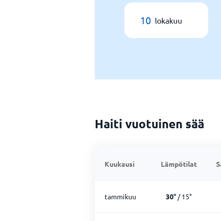
10
lokakuu
Haiti vuotuinen sää
Kuukausi
Lämpötilat
S
tammikuu
30
°
/
15
°