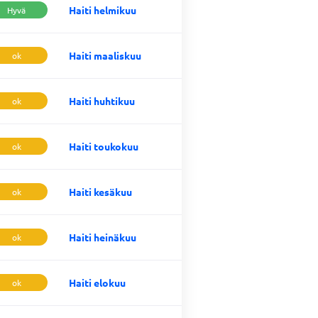
Haiti helmikuu
Hyvä
Haiti maaliskuu
ok
Haiti huhtikuu
ok
Haiti toukokuu
ok
Haiti kesäkuu
ok
Haiti heinäkuu
ok
Haiti elokuu
ok