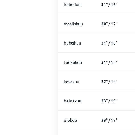
helmikuu
31
°
/
16
°
maaliskuu
30
°
/
17
°
huhtikuu
31
°
/
18
°
toukokuu
31
°
/
18
°
kesäkuu
32
°
/
19
°
heinäkuu
33
°
/
19
°
elokuu
33
°
/
19
°