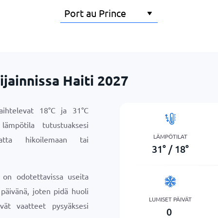
jainnissa Haiti 2027
vaihtelevat
18
°
C
ja
31
°
C
lämpötila tutustuaksesi
LÄMPÖTILAT
atta hikoilemaan tai
31
°
/
18
°
e on odotettavissa useita
päivänä, joten pidä huoli
LUMISET PÄIVÄT
vät vaatteet pysyäksesi
0