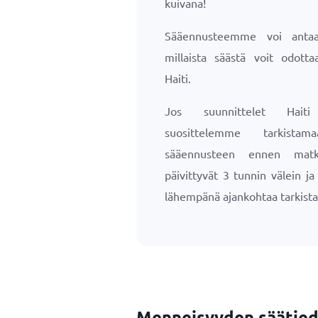
kuivana!
Sääennusteemme voi antaa 
millaista säästä voit odotta
Haiti.
Jos suunnittelet Haiti
suosittelemme tarkista
sääennusteen ennen matk
päivittyvät 3 tunnin välein j
lähempänä ajankohtaa tarkista
Menneisyyden säätie