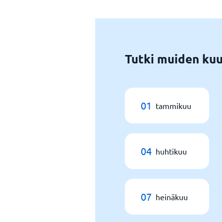
Tutki muiden kuuk
01
tammikuu
04
huhtikuu
07
heinäkuu