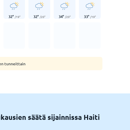
32
°
32
°
34
°
33
°
/
19
°
/
20
°
/
20
°
/
19
°
en tunneittain
ausien säätä sijainnissa Haiti