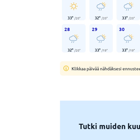
33
°
32
°
33
°
/
20
°
/
20
°
/
20
°
28
29
30
32
°
33
°
33
°
/
20
°
/
19
°
/
19
°
Klikkaa päivää nähdäksesi ennuste
Tutki muiden kuuk