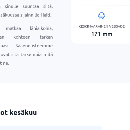
sinulle suuntaa siitä,
säkuusaa sijainnille Haiti.
KESKIMÄÄRÄINEN VESISADE
 matkaa lähiaikoina,
171
mm
maan kohteen tarkan
aasi. Sääennusteemme
a ovat sitä tarkempia mitä
t ne.
ot kesäkuu