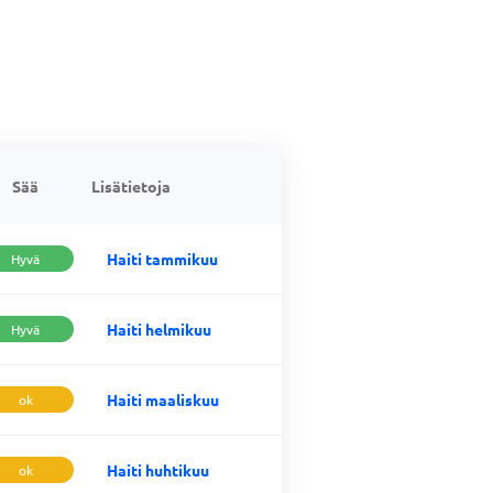
Sää
Lisätietoja
Haiti tammikuu
Hyvä
Haiti helmikuu
Hyvä
Haiti maaliskuu
ok
Haiti huhtikuu
ok