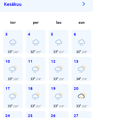
Kesäkuu
tor
per
lau
sun
3
4
5
6
33
°
32
°
33
°
32
°
/
20
°
/
21
°
/
21
°
/
20
°
10
11
12
13
33
°
33
°
33
°
34
°
/
20
°
/
19
°
/
20
°
/
19
°
17
18
19
20
33
°
33
°
33
°
33
°
/
20
°
/
21
°
/
19
°
/
20
°
24
25
26
27