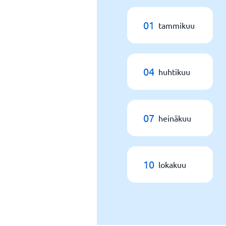
01
tammikuu
04
huhtikuu
07
heinäkuu
10
lokakuu