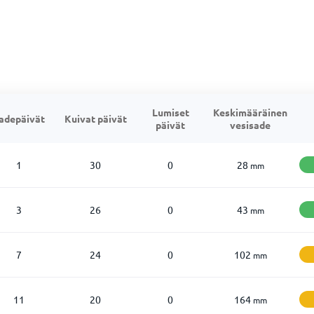
Lumiset
Keskimääräinen
adepäivät
Kuivat päivät
päivät
vesisade
1
30
0
28
mm
3
26
0
43
mm
7
24
0
102
mm
11
20
0
164
mm