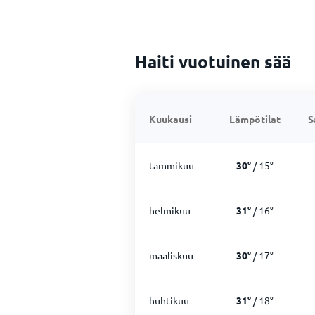
Haiti vuotuinen sää
Kuukausi
Lämpötilat
S
tammikuu
30
°
/
15
°
helmikuu
31
°
/
16
°
maaliskuu
30
°
/
17
°
huhtikuu
31
°
/
18
°