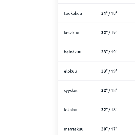
toukokuu
31
°
/
18
°
kesäkuu
32
°
/
19
°
heinäkuu
33
°
/
19
°
elokuu
33
°
/
19
°
syyskuu
32
°
/
18
°
lokakuu
32
°
/
18
°
marraskuu
30
°
/
17
°