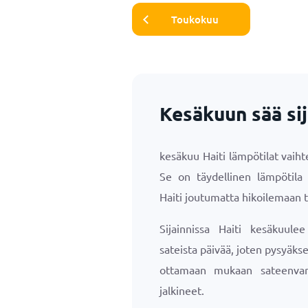
Toukokuu
Kesäkuun sää sij
kesäkuu Haiti lämpötilat vaih
Se on täydellinen lämpötila 
Haiti joutumatta hikoilemaan 
Sijainnissa Haiti kesäkuule
sateista päivää, joten pysyäk
ottamaan mukaan sateenvar
jalkineet.