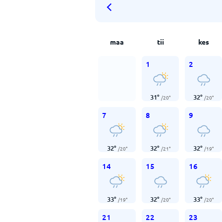
maa
tii
kes
1
2
31
°
32
°
/
20
°
/
20
°
7
8
9
32
°
32
°
32
°
/
20
°
/
21
°
/
19
°
14
15
16
33
°
32
°
33
°
/
19
°
/
20
°
/
20
°
21
22
23