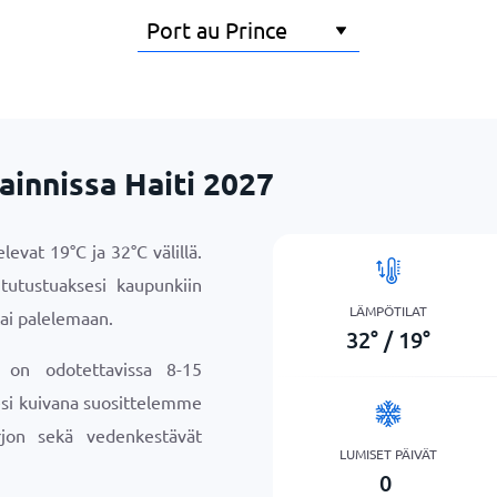
ainnissa Haiti 2027
televat
19
°
C
ja
32
°
C
välillä.
tutustuaksesi kaupunkiin
LÄMPÖTILAT
tai palelemaan.
32
°
/
19
°
e on odotettavissa 8-15
sesi kuivana suosittelemme
jon sekä vedenkestävät
LUMISET PÄIVÄT
0