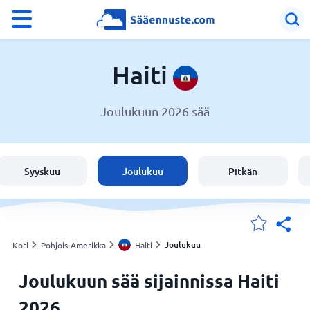
°F
°C
Haiti
Joulukuun 2026 sää
Sää Haiti
Haiti
Syyskuu
Joulukuu
Pitkän
Suomi
Sijaintini
Joulukuu
Koti
Pohjois-Amerikka
Haiti
Joulukuun sää sijainnissa Haiti
Koti
2026