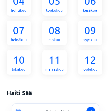
04
05
06
huhtikuu
toukokuu
kesäkuu
07
08
09
heinäkuu
elokuu
syyskuu
10
11
12
lokakuu
marraskuu
joulukuu
Haiti Sää