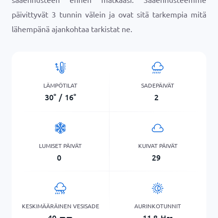
päivittyvät 3 tunnin välein ja ovat sitä tarkempia mitä
lähempänä ajankohtaa tarkistat ne.
LÄMPÖTILAT
SADEPÄIVÄT
30
°
/
16
°
2
LUMISET PÄIVÄT
KUIVAT PÄIVÄT
0
29
KESKIMÄÄRÄINEN VESISADE
AURINKOTUNNIT
40
mm
11,8
Hrs