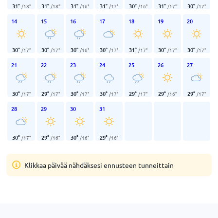
31
°
31
°
31
°
31
°
30
°
31
°
30
°
/
18
°
/
18
°
/
16
°
/
17
°
/
16
°
/
17
°
/
17
°
14
15
16
17
18
19
20
30
°
30
°
30
°
30
°
31
°
30
°
30
°
/
17
°
/
17
°
/
16
°
/
17
°
/
17
°
/
17
°
/
17
°
21
22
23
24
25
26
27
30
°
29
°
30
°
30
°
29
°
29
°
29
°
/
17
°
/
17
°
/
17
°
/
17
°
/
17
°
/
16
°
/
17
°
28
29
30
31
30
°
29
°
30
°
29
°
/
17
°
/
16
°
/
16
°
/
16
°
Klikkaa päivää nähdäksesi ennusteen tunneittain