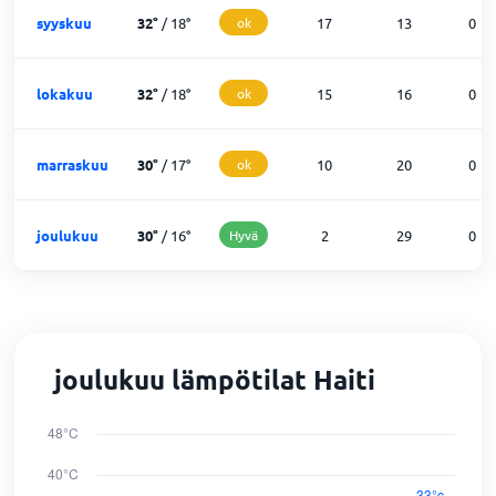
syyskuu
32
°
/
18
°
ok
17
13
0
lokakuu
32
°
/
18
°
ok
15
16
0
marraskuu
30
°
/
17
°
ok
10
20
0
joulukuu
30
°
/
16
°
Hyvä
2
29
0
joulukuu lämpötilat Haiti