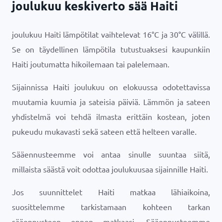
joulukuu keskiverto sää Haiti
joulukuu Haiti lämpötilat vaihtelevat
16
°
C
ja
30
°
C
välillä.
Se on täydellinen lämpötila tutustuaksesi kaupunkiin
Haiti joutumatta hikoilemaan tai palelemaan.
Sijainnissa Haiti joulukuu on elokuussa odotettavissa
muutamia kuumia ja sateisia päiviä. Lämmön ja sateen
yhdistelmä voi tehdä ilmasta erittäin kostean, joten
pukeudu mukavasti sekä sateen että helteen varalle.
Sääennusteemme voi antaa sinulle suuntaa siitä,
millaista säästä voit odottaa joulukuusaa sijainnille Haiti.
Jos suunnittelet Haiti matkaa lähiaikoina,
suosittelemme tarkistamaan kohteen tarkan
sääennusteen ennen matkaasi. Sääennusteemme