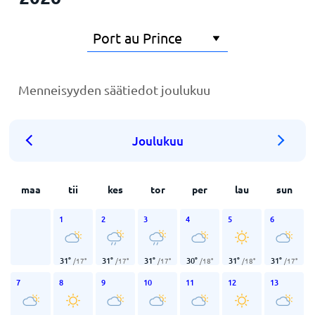
Menneisyyden säätiedot joulukuu
Joulukuu
maa
tii
kes
tor
per
lau
sun
1
2
3
4
5
6
31
°
31
°
31
°
30
°
31
°
31
°
/
17
°
/
17
°
/
17
°
/
18
°
/
18
°
/
17
°
7
8
9
10
11
12
13