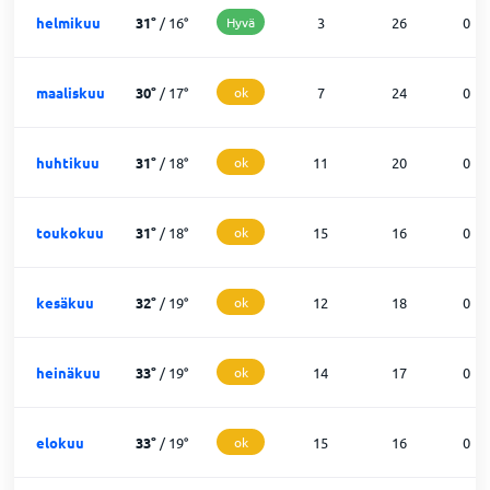
helmikuu
31
°
/
16
°
Hyvä
3
26
0
maaliskuu
30
°
/
17
°
ok
7
24
0
huhtikuu
31
°
/
18
°
ok
11
20
0
toukokuu
31
°
/
18
°
ok
15
16
0
kesäkuu
32
°
/
19
°
ok
12
18
0
heinäkuu
33
°
/
19
°
ok
14
17
0
elokuu
33
°
/
19
°
ok
15
16
0