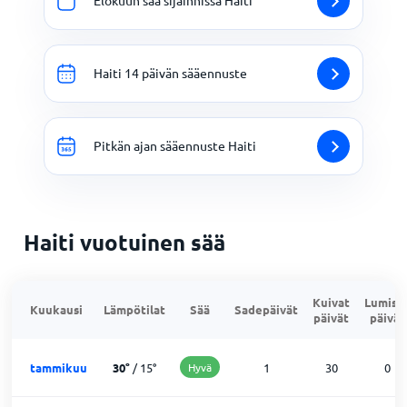
Elokuun sää sijainnissa Haiti
Haiti 14 päivän sääennuste
Pitkän ajan sääennuste Haiti
Haiti vuotuinen sää
Kuivat
Lumise
Kuukausi
Lämpötilat
Sää
Sadepäivät
päivät
päivät
tammikuu
30
°
/
15
°
Hyvä
1
30
0