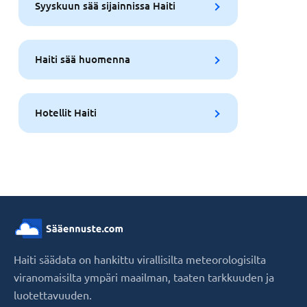
Syyskuun sää sijainnissa Haiti
Haiti sää huomenna
Hotellit Haiti
Haiti säädata on hankittu virallisilta meteorologisilta
viranomaisilta ympäri maailman, taaten tarkkuuden ja
luotettavuuden.