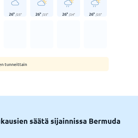
26
°
26
°
26
°
26
°
/
25
°
/
25
°
/
24
°
/
25
°
en tunneittain
kausien säätä sijainnissa Bermuda