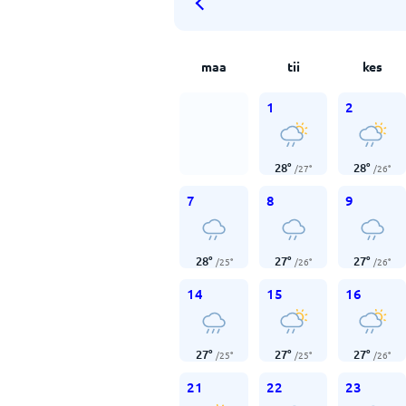
maa
tii
kes
1
2
28
°
28
°
/
27
°
/
26
°
7
8
9
28
°
27
°
27
°
/
25
°
/
26
°
/
26
°
14
15
16
27
°
27
°
27
°
/
25
°
/
25
°
/
26
°
21
22
23