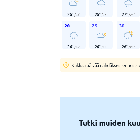
26
°
26
°
27
°
/
25
°
/
25
°
/
24
°
28
29
30
26
°
26
°
26
°
/
25
°
/
25
°
/
25
°
Klikkaa päivää nähdäksesi ennuste
Tutki muiden kuu