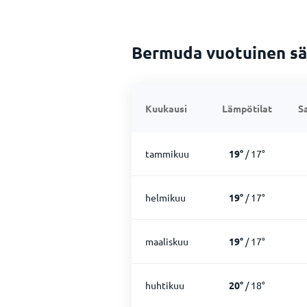
Bermuda vuotuinen s
Kuukausi
Lämpötilat
S
tammikuu
19
°
/
17
°
helmikuu
19
°
/
17
°
maaliskuu
19
°
/
17
°
huhtikuu
20
°
/
18
°