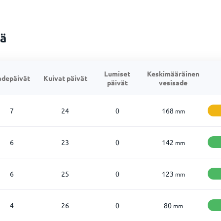
ää
Lumiset
Keskimääräinen
adepäivät
Kuivat päivät
päivät
vesisade
7
24
0
168
mm
6
23
0
142
mm
6
25
0
123
mm
4
26
0
80
mm