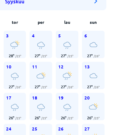
Syyskuu
tor
per
lau
sun
3
4
5
6
28
°
27
°
27
°
27
°
/
25
°
/
25
°
/
25
°
/
26
°
10
11
12
13
27
°
27
°
27
°
27
°
/
26
°
/
25
°
/
26
°
/
26
°
17
18
19
20
26
°
26
°
26
°
26
°
/
25
°
/
25
°
/
25
°
/
25
°
24
25
26
27