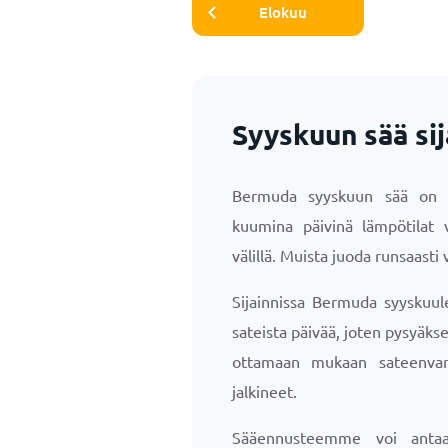
Elokuu
Syyskuun sää si
Bermuda syyskuun sää on hy
kuumina päivinä lämpötilat 
välillä. Muista juoda runsaasti v
Sijainnissa Bermuda syyskuul
sateista päivää, joten pysyäk
ottamaan mukaan sateenvar
jalkineet.
Sääennusteemme voi antaa 