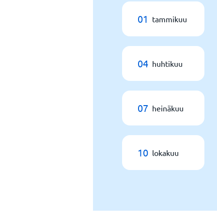
01
tammikuu
04
huhtikuu
07
heinäkuu
10
lokakuu