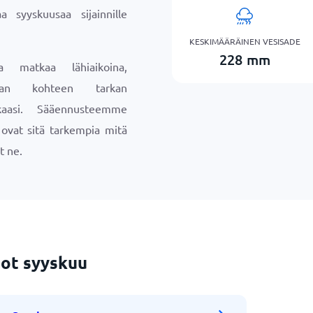
a syyskuusaa sijainnille
KESKIMÄÄRÄINEN VESISADE
228
mm
a matkaa lähiaikoina,
maan kohteen tarkan
aasi. Sääennusteemme
a ovat sitä tarkempia mitä
t ne.
ot syyskuu