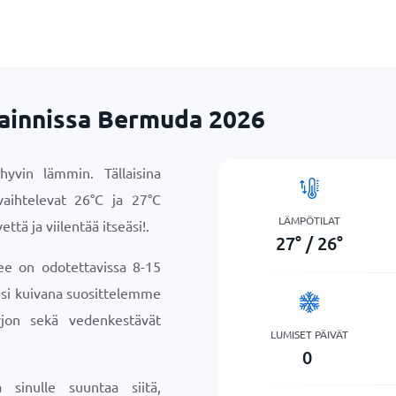
jainnissa Bermuda 2026
vin lämmin. Tällaisina
vaihtelevat
26
°
C
ja
27
°
C
LÄMPÖTILAT
että ja viilentää itseäsi!.
27
°
/
26
°
ee on odotettavissa 8-15
sesi kuivana suosittelemme
jon sekä vedenkestävät
LUMISET PÄIVÄT
0
sinulle suuntaa siitä,