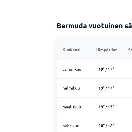
Bermuda vuotuinen s
Kuukausi
Lämpötilat
S
tammikuu
19
°
/
17
°
helmikuu
19
°
/
17
°
maaliskuu
19
°
/
17
°
huhtikuu
20
°
/
18
°