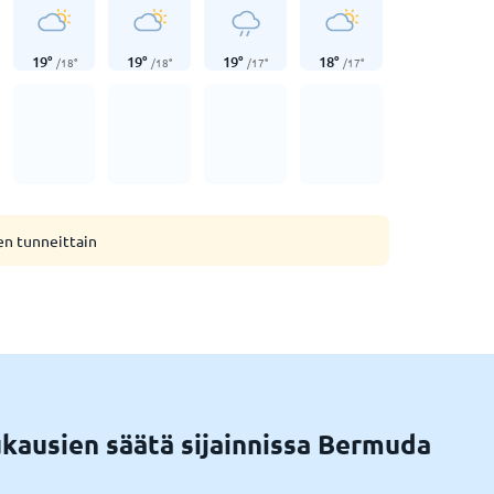
19
°
19
°
19
°
18
°
/
18
°
/
18
°
/
17
°
/
17
°
en tunneittain
kausien säätä sijainnissa Bermuda