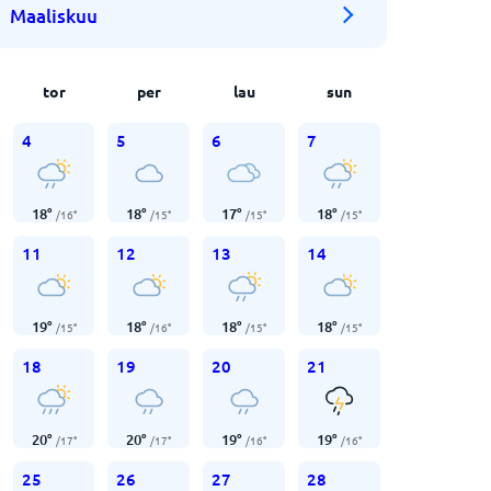
Maaliskuu
tor
per
lau
sun
4
5
6
7
18
°
18
°
17
°
18
°
/
16
°
/
15
°
/
15
°
/
15
°
11
12
13
14
19
°
18
°
18
°
18
°
/
15
°
/
16
°
/
15
°
/
15
°
18
19
20
21
20
°
20
°
19
°
19
°
/
17
°
/
17
°
/
16
°
/
16
°
25
26
27
28