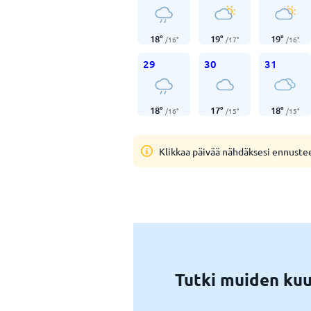
18
°
19
°
19
°
/
16
°
/
17
°
/
16
°
29
30
31
18
°
17
°
18
°
/
16
°
/
15
°
/
15
°
Klikkaa päivää nähdäksesi ennuste
Tutki muiden kuu