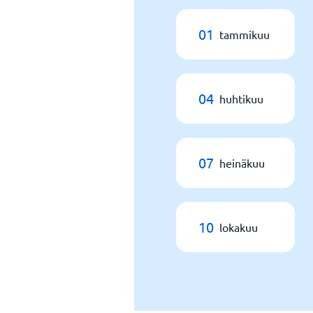
01
tammikuu
04
huhtikuu
07
heinäkuu
10
lokakuu