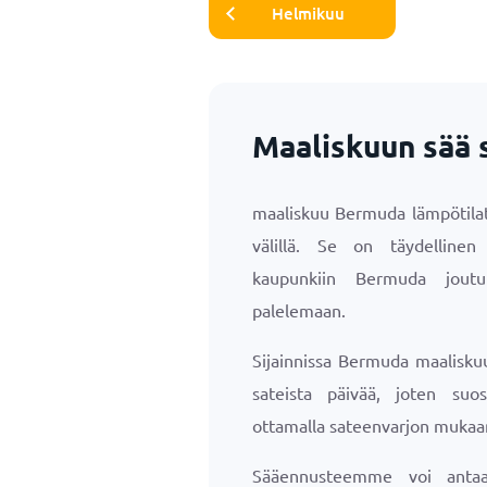
Helmikuu
Maaliskuun sää 
maaliskuu Bermuda lämpötila
välillä. Se on täydellinen 
kaupunkiin Bermuda joutu
palelemaan.
Sijainnissa Bermuda maalisku
sateista päivää, joten suo
ottamalla sateenvarjon mukaa
Sääennusteemme voi antaa 