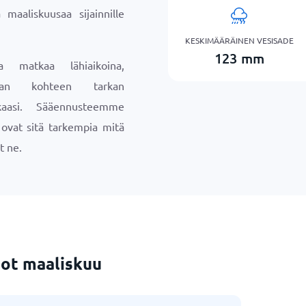
 maaliskuusaa sijainnille
KESKIMÄÄRÄINEN VESISADE
123
mm
a matkaa lähiaikoina,
maan kohteen tarkan
aasi. Sääennusteemme
a ovat sitä tarkempia mitä
t ne.
ot maaliskuu