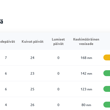
ää
Lumiset
Keskimääräinen
adepäivät
Kuivat päivät
päivät
vesisade
7
24
0
168
mm
6
23
0
142
mm
6
25
0
123
mm
4
26
0
80
mm