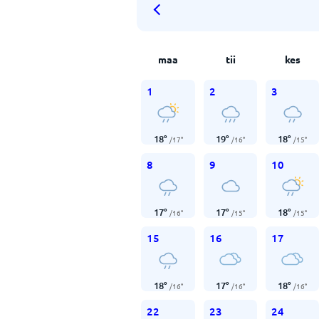
maa
tii
kes
1
2
3
18
°
19
°
18
°
/
17
°
/
16
°
/
15
°
8
9
10
17
°
17
°
18
°
/
16
°
/
15
°
/
15
°
15
16
17
18
°
17
°
18
°
/
16
°
/
16
°
/
16
°
22
23
24