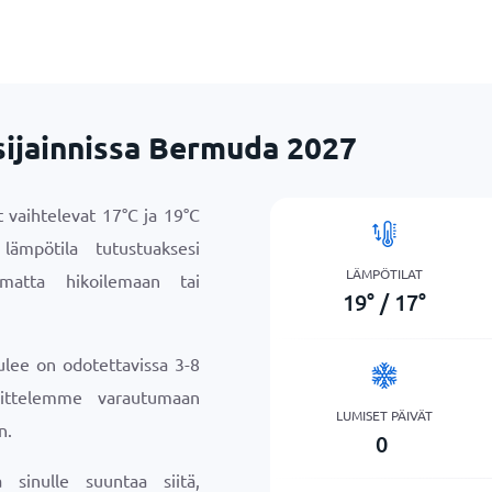
sijainnissa Bermuda 2027
t vaihtelevat
17
°
C
ja
19
°
C
lämpötila tutustuaksesi
LÄMPÖTILAT
matta hikoilemaan tai
19
°
/
17
°
ulee on odotettavissa 3-8
sittelemme varautumaan
LUMISET PÄIVÄT
n.
0
sinulle suuntaa siitä,