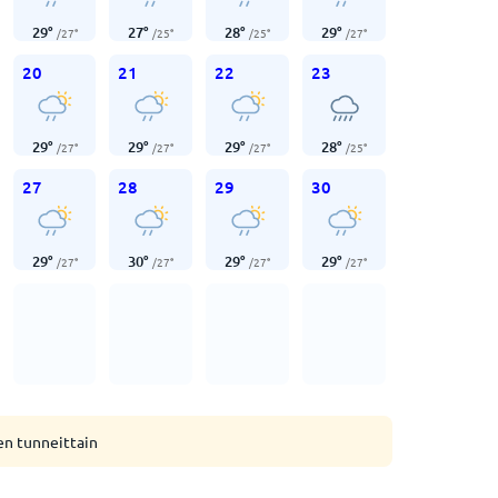
29
°
27
°
28
°
29
°
/
27
°
/
25
°
/
25
°
/
27
°
20
21
22
23
29
°
29
°
29
°
28
°
/
27
°
/
27
°
/
27
°
/
25
°
27
28
29
30
29
°
30
°
29
°
29
°
/
27
°
/
27
°
/
27
°
/
27
°
en tunneittain