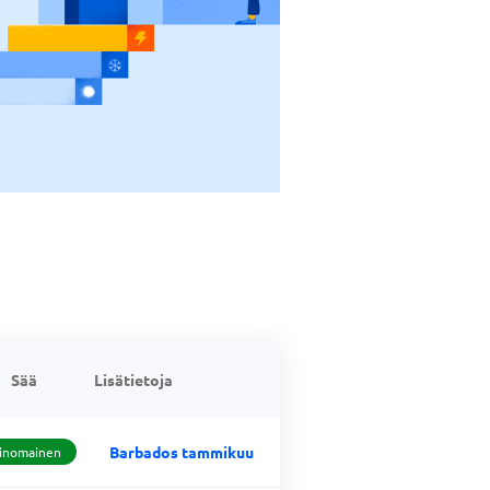
Sää
Lisätietoja
Barbados tammikuu
inomainen