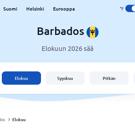
Suomi
Helsinki
Eurooppa
°F
Barbados
Elokuun 2026 sää
Elokuu
Syyskuu
Pitkän
Elokuu
dos