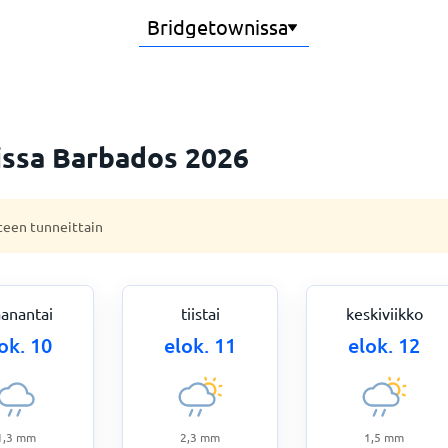
nissa Barbados 2026
teen tunneittain
anantai
tiistai
keskiviikko
ok. 10
elok. 11
elok. 12
1,3
mm
2,3
mm
1,5
mm