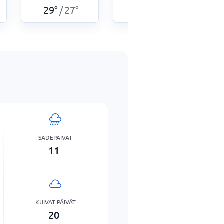
29
°
27
°
27
°
25
°
/
/
SADEPÄIVÄT
11
KUIVAT PÄIVÄT
20