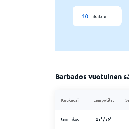
10
lokakuu
Barbados vuotuinen s
Kuukausi
Lämpötilat
S
tammikuu
27
°
/
26
°