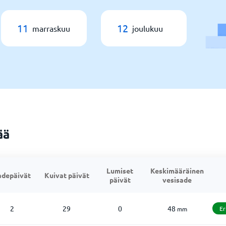
11
12
marraskuu
joulukuu
ää
Lumiset
Keskimääräinen
adepäivät
Kuivat päivät
päivät
vesisade
2
29
0
48
Er
mm