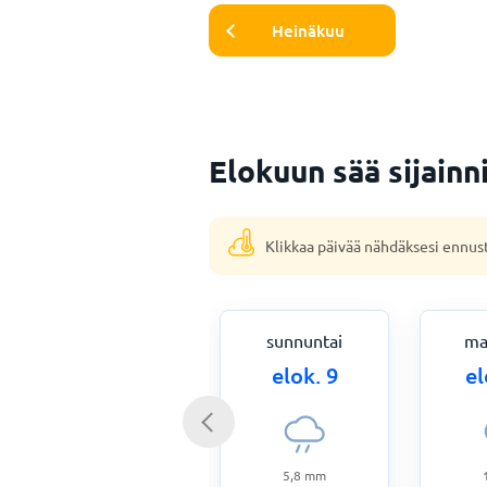
Heinäkuu
Elokuun sää sijain
Klikkaa päivää nähdäksesi ennus
sunnuntai
ma
elok. 9
el
5,8
mm