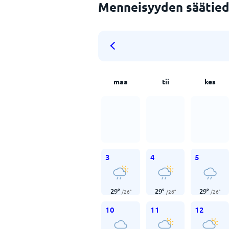
Menneisyyden säätied
maa
tii
kes
3
4
5
29
°
29
°
29
°
/
26
°
/
26
°
/
26
°
10
11
12