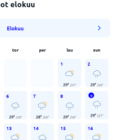
ot elokuu
Elokuu
tor
per
lau
sun
1
2
29
°
29
°
/
27
°
/
26
°
6
7
8
9
29
°
/
27
°
29
°
28
°
29
°
/
26
°
/
26
°
/
26
°
13
14
15
16