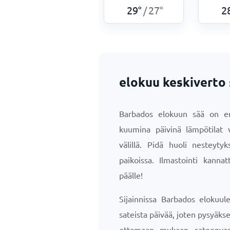
29
°
27
°
2
/
elokuu keskiverto
Barbados elokuun sää on eri
kuumina päivinä lämpötilat 
välillä. Pidä huoli nesteytyk
paikoissa. Ilmastointi kanna
päälle!
Sijainnissa Barbados elokuul
sateista päivää, joten pysyäk
ottamaan mukaan sateenvar