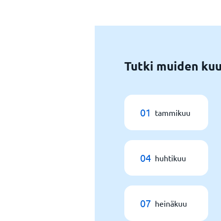
Tutki muiden kuu
01
tammikuu
04
huhtikuu
07
heinäkuu