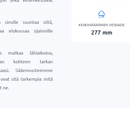
sinulle suuntaa siitä,
KESKIMÄÄRÄINEN VESISADE
aa elokuusaa sijainnille
277
mm
s matkaa lähiaikoina,
maan kohteen tarkan
aasi. Sääennusteemme
a ovat sitä tarkempia mitä
t ne.