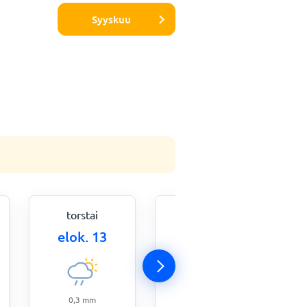
Syyskuu
torstai
perjantai
elok. 13
elok. 14
0,3
mm
14,8
mm