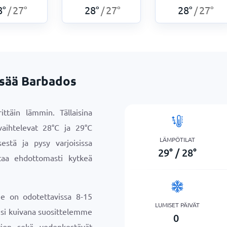
8
°
27
°
28
°
27
°
28
°
27
°
/
/
/
 sää Barbados
ttäin lämmin. Tällaisina
vaihtelevat
28
°
C
ja
29
°
C
LÄMPÖTILAT
sestä ja pysy varjoisissa
29
°
/
28
°
ttaa ehdottomasti kytkeä
ee on odotettavissa 8-15
LUMISET PÄIVÄT
sesi kuivana suosittelemme
0
jon sekä vedenkestävät