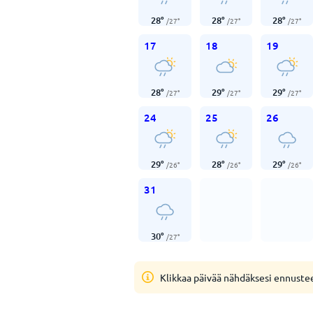
28
°
28
°
28
°
/
27
°
/
27
°
/
27
°
17
18
19
28
°
29
°
29
°
/
27
°
/
27
°
/
27
°
24
25
26
29
°
28
°
29
°
/
26
°
/
26
°
/
26
°
31
30
°
/
27
°
Klikkaa päivää nähdäksesi ennuste