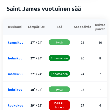
Saint James vuotuinen sää
Kuivat
Kuukausi
Lämpötilat
Sää
Sadepäivät
päivät
tammikuu
27
°
/
24
°
Hyvä
21
10
helmikuu
27
°
/
24
°
Erinomainen
20
8
maaliskuu
27
°
/
24
°
Erinomainen
24
7
huhtikuu
28
°
/
25
°
Hyvä
23
7
Erittäin
toukokuu
29
°
/
25
°
27
4
huono