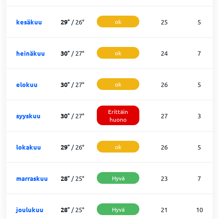
kesäkuu
29
°
/
26
°
ok
25
5
heinäkuu
30
°
/
27
°
ok
24
7
elokuu
30
°
/
27
°
ok
26
5
Erittäin
syyskuu
30
°
/
27
°
27
3
huono
lokakuu
29
°
/
26
°
ok
26
5
marraskuu
28
°
/
25
°
Hyvä
23
7
joulukuu
28
°
/
25
°
Hyvä
21
10