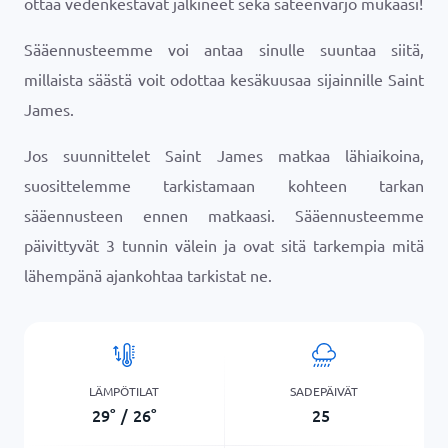
ottaa vedenkestävät jalkineet sekä sateenvarjo mukaasi!
Sääennusteemme voi antaa sinulle suuntaa siitä,
millaista säästä voit odottaa kesäkuusaa sijainnille Saint
James.
Jos suunnittelet Saint James matkaa lähiaikoina,
suosittelemme tarkistamaan kohteen tarkan
sääennusteen ennen matkaasi. Sääennusteemme
päivittyvät 3 tunnin välein ja ovat sitä tarkempia mitä
lähempänä ajankohtaa tarkistat ne.
LÄMPÖTILAT
SADEPÄIVÄT
29
°
/
26
°
25