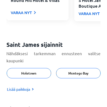
Round Hill Hotel & Villas
S Hotel Jamaic
Boutique All I
VARAA NYT
VARAA NYT
Saint James sijainnit
Nähdäksesi tarkemman ennusteen valitse
kaupunki
Holetown
Montego Bay
Lisää paikkoja