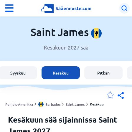
°F
°C
Saint James
Kesäkuun 2027 sää
Sää Saint James
Barbados
Syyskuu
Kesäkuu
Pitkän
Suomi
Sijaintini
Kesäkuu
Pohjois-Amerikka
Barbados
Saint James
Kesäkuun sää sijainnissa Saint
Koti
James 2027