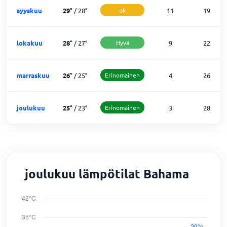
syyskuu
29
°
/
28
°
ok
11
19
lokakuu
28
°
/
27
°
Hyvä
9
22
marraskuu
26
°
/
25
°
Erinomainen
4
26
joulukuu
25
°
/
23
°
Erinomainen
3
28
joulukuu lämpötilat Bahama