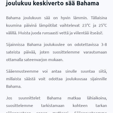
joulukuu keskiverto sää Bahama
Bahama joulukuun sää on hyvin lämmin. Tällaisina
kuumina päivinä lämpötilat vaihtelevat
23
°
C
ja
25
°
C
välillä. Muista juoda runsaasti vettä ja viilentää itseäsi!.
Sijainnissa Bahama joulukuulee on odotettavissa 3-8
sateista päivää, joten suosittelemme varautumaan
ottamalla sateenvarjon mukaan.
Sääennusteemme voi antaa sinulle suuntaa siitä,
millaista säästä voit odottaa joulukuusaa sijainnille
Bahama.
Jos suunnittelet Bahama matkaa lähiaikoina,
suosittelemme tarkistamaan kohteen tarkan
sääennusteen ennen matkaasi. Sääennusteemme