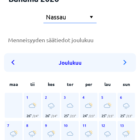
Menneisyyden säätiedot joulukuu
Joulukuu
maa
tii
kes
tor
per
lau
sun
1
2
3
4
5
6
26
°
26
°
25
°
24
°
25
°
25
°
/
24
°
/
24
°
/
23
°
/
23
°
/
23
°
/
23
°
7
8
9
10
11
12
13