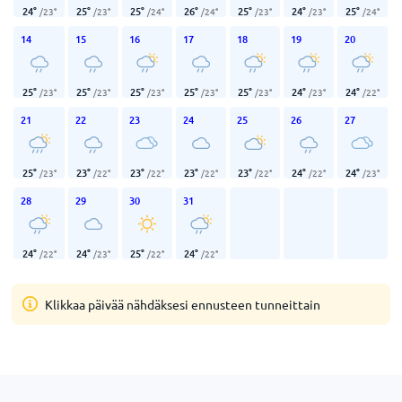
24
°
25
°
25
°
26
°
25
°
24
°
25
°
/
23
°
/
23
°
/
24
°
/
24
°
/
23
°
/
23
°
/
24
°
14
15
16
17
18
19
20
25
°
25
°
25
°
25
°
25
°
24
°
24
°
/
23
°
/
23
°
/
23
°
/
23
°
/
23
°
/
23
°
/
22
°
21
22
23
24
25
26
27
25
°
23
°
23
°
23
°
23
°
24
°
24
°
/
23
°
/
22
°
/
22
°
/
22
°
/
22
°
/
22
°
/
23
°
28
29
30
31
24
°
24
°
25
°
24
°
/
22
°
/
23
°
/
22
°
/
22
°
Klikkaa päivää nähdäksesi ennusteen tunneittain