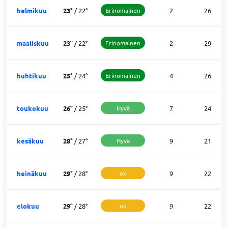
helmikuu
23
°
/
22
°
Erinomainen
2
26
maaliskuu
23
°
/
22
°
Erinomainen
2
29
huhtikuu
25
°
/
24
°
Erinomainen
4
26
toukokuu
26
°
/
25
°
Hyvä
7
24
kesäkuu
28
°
/
27
°
Hyvä
9
21
heinäkuu
29
°
/
28
°
ok
9
22
elokuu
29
°
/
28
°
ok
9
22