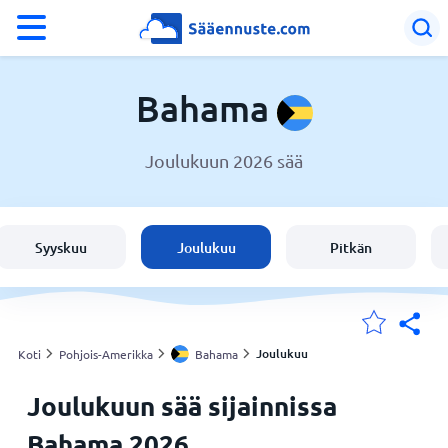
°F
°C
Bahama
Joulukuun 2026 sää
Sää Bahama
Bahama
Syyskuu
Joulukuu
Pitkän
Suomi
Sijaintini
Joulukuu
Koti
Pohjois-Amerikka
Bahama
Joulukuun sää sijainnissa
Koti
Bahama 2026