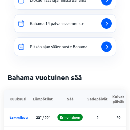
Elokuun sää sijainnissa Bahama
Bahama 14 päivän sääennuste
Pitkän ajan sääennuste Bahama
Bahama vuotuinen sää
Kuivat
Kuukausi
Lämpötilat
Sää
Sadepäivät
päivät
tammikuu
23
°
/
22
°
Erinomainen
2
29