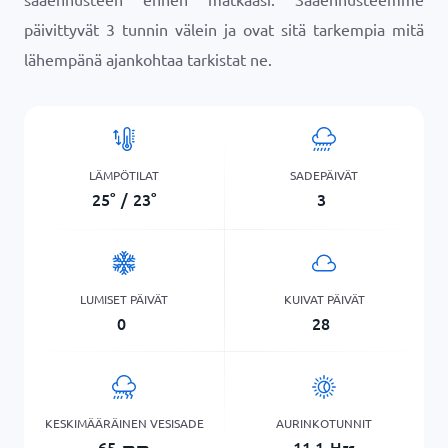
päivittyvät 3 tunnin välein ja ovat sitä tarkempia mitä
lähempänä ajankohtaa tarkistat ne.
LÄMPÖTILAT
SADEPÄIVÄT
25
°
/
23
°
3
LUMISET PÄIVÄT
KUIVAT PÄIVÄT
0
28
KESKIMÄÄRÄINEN VESISADE
AURINKOTUNNIT
65
mm
11,1
Hrs