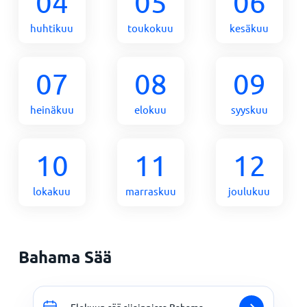
04
05
06
huhtikuu
toukokuu
kesäkuu
07
08
09
heinäkuu
elokuu
syyskuu
10
11
12
lokakuu
marraskuu
joulukuu
Bahama Sää